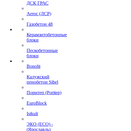
ДСК ГРАС
Aeroc (ЛСР)
Газобетон 48
Керамзитобетонные
блоки
Пескобетонные
блоки
Bonolit
Калужский
пенобетон Sibel
Поритеп (Poritep)
EuroBlock
Istkult
ЭКО (ECO) -
(Ярославль)