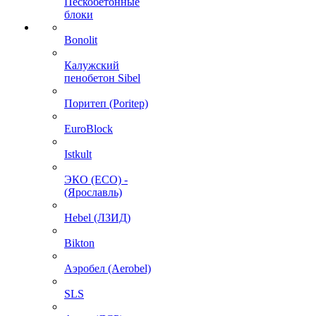
Пескобетонные
блоки
Bonolit
Калужский
пенобетон Sibel
Поритеп (Poritep)
EuroBlock
Istkult
ЭКО (ECO) -
(Ярославль)
Hebel (ЛЗИД)
Bikton
Аэробел (Aerobel)
SLS