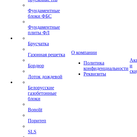
Фундаментные
блоки ФБС
Фундаментные
плиты ФЛ
Брусчатка
О компании
Газонная решетка
Ак
Политика
Бордюр
и
конфиденциальности
ск
Реквизиты
Лоток дождевой
Белорусские
газобетонные
блоки
Bonolit
Поритеп
SLS