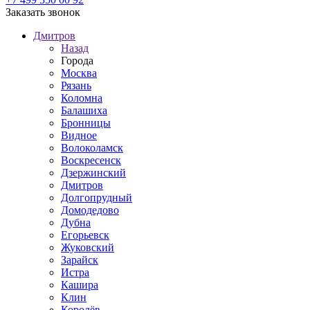
Заказать звонок
Дмитров
Назад
Города
Москва
Рязань
Коломна
Балашиха
Бронницы
Видное
Волоколамск
Воскресенск
Дзержинский
Дмитров
Долгопрудный
Домодедово
Дубна
Егорьевск
Жуковский
Зарайск
Истра
Кашира
Клин
Королёв