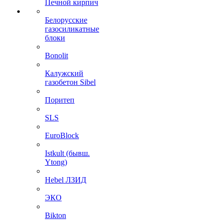
Печной кирпич
Белорусские
газосиликатные
блоки
Bonolit
Калужский
газобетон Sibel
Поритеп
SLS
EuroBlock
Istkult (бывш.
Ytong)
Hebel ЛЗИД
ЭКО
Bikton