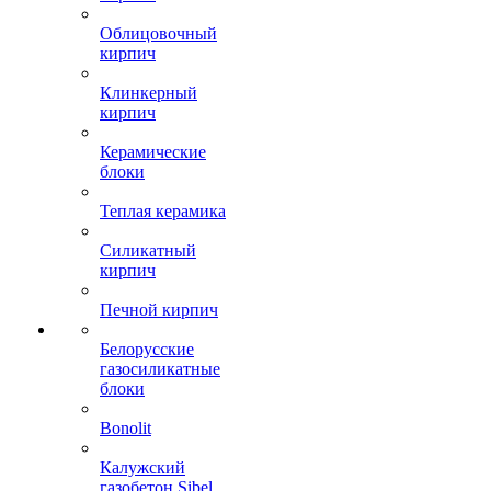
Облицовочный
кирпич
Клинкерный
кирпич
Керамические
блоки
Теплая керамика
Силикатный
кирпич
Печной кирпич
Белорусские
газосиликатные
блоки
Bonolit
Калужский
газобетон Sibel