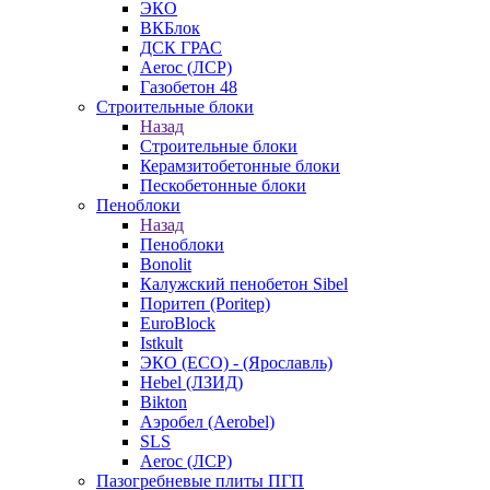
ЭКО
ВКБлок
ДСК ГРАС
Aeroc (ЛСР)
Газобетон 48
Строительные блоки
Назад
Строительные блоки
Керамзитобетонные блоки
Пескобетонные блоки
Пеноблоки
Назад
Пеноблоки
Bonolit
Калужский пенобетон Sibel
Поритеп (Poritep)
EuroBlock
Istkult
ЭКО (ECO) - (Ярославль)
Hebel (ЛЗИД)
Bikton
Аэробел (Aerobel)
SLS
Aeroc (ЛСР)
Пазогребневые плиты ПГП