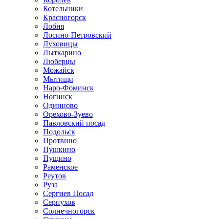
Котельники
Красногорск
Лобня
Лосино-Петровский
Луховицы
Лыткарино
Люберцы
Можайск
Мытищи
Наро-Фоминск
Ногинск
Одинцово
Орехово-Зуево
Павловский посад
Подольск
Протвино
Пушкино
Пущино
Раменское
Реутов
Руза
Сергиев Посад
Серпухов
Солнечногорск