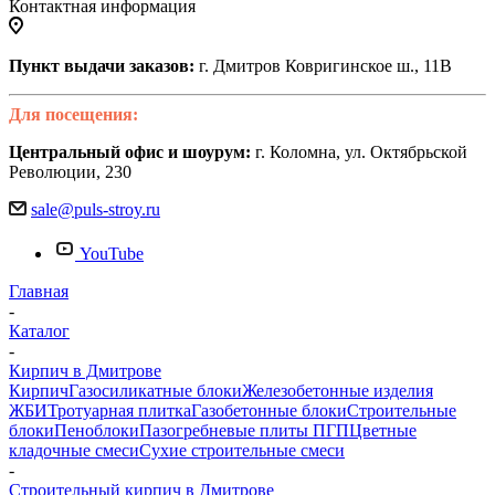
Контактная информация
Пункт выдачи заказов:
г. Дмитров Ковригинское ш., 11В
Для посещения:
Центральный офис и шоурум:
г. Коломна, ул. Октябрьской
Революции, 230
sale@puls-stroy.ru
YouTube
Главная
-
Каталог
-
Кирпич в Дмитрове
Кирпич
Газосиликатные блоки
Железобетонные изделия
ЖБИ
Тротуарная плитка
Газобетонные блоки
Строительные
блоки
Пеноблоки
Пазогребневые плиты ПГП
Цветные
кладочные смеси
Сухие строительные смеси
-
Строительный кирпич в Дмитрове