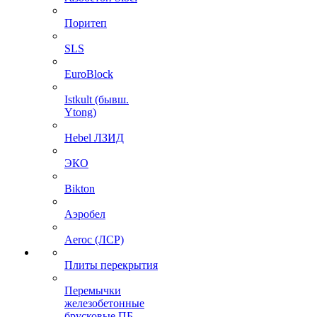
Поритеп
SLS
EuroBlock
Istkult (бывш.
Ytong)
Hebel ЛЗИД
ЭКО
Bikton
Аэробел
Aeroc (ЛСР)
Плиты перекрытия
Перемычки
железобетонные
брусковые ПБ