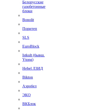
Белорусские
газобетонные
блоки
Bonolit
Поритеп
SLS
EuroBlock
Istkult (бывш.
Ytong)
Hebel ЛЗИД
Bikton
Аэробел
ЭКО
ВКБлок