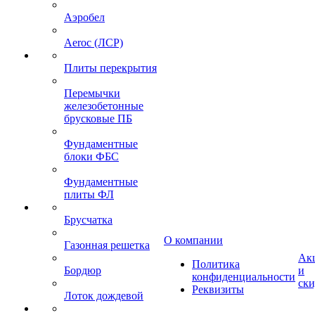
Аэробел
Aeroc (ЛСР)
Плиты перекрытия
Перемычки
железобетонные
брусковые ПБ
Фундаментные
блоки ФБС
Фундаментные
плиты ФЛ
Брусчатка
О компании
Газонная решетка
Ак
Политика
Бордюр
и
конфиденциальности
ск
Реквизиты
Лоток дождевой