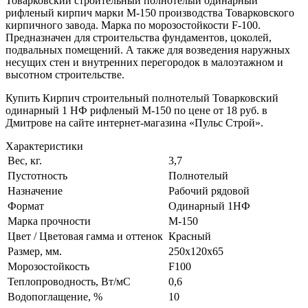
Товарковский строительный полнотелый одинарный
рифленый кирпич марки М-150 производства Товарковского
кирпичного завода. Марка по морозостойкости F-100.
Предназначен для строительства фундаментов, цоколей,
подвальных помещений. А также для возведения наружных
несущих стен и внутренних перегородок в малоэтажном и
высотном строительстве.
Купить Кирпич строительный полнотелый Товарковский
одинарный 1 НФ рифленый М-150 по цене от 18 руб. в
Дмитрове на сайте интернет-магазина «Пульс Строй».
Характеристики
Вес, кг.
3,7
Пустотность
Полнотелый
Назначение
Рабочий рядовой
Формат
Одинарный 1НФ
Марка прочности
М-150
Цвет / Цветовая гамма и оттенок
Красный
Размер, мм.
250х120х65
Морозостойкость
F100
Теплопроводность, Вт/мC
0,6
Водопоглащение, %
10