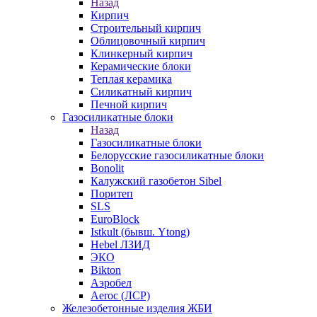
Назад
Кирпич
Строительный кирпич
Облицовочный кирпич
Клинкерный кирпич
Керамические блоки
Теплая керамика
Силикатный кирпич
Печной кирпич
Газосиликатные блоки
Назад
Газосиликатные блоки
Белорусские газосиликатные блоки
Bonolit
Калужский газобетон Sibel
Поритеп
SLS
EuroBlock
Istkult (бывш. Ytong)
Hebel ЛЗИД
ЭКО
Bikton
Аэробел
Aeroc (ЛСР)
Железобетонные изделия ЖБИ