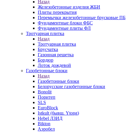
Назад
Железобетонные изделия ЖБИ
Плиты перекрытия
Перемычки железобетонные брусковые ПБ
Фундаментные блоки ФБС
Фундаментные плиты ФЛ
Тротуарная плитка
Назад
Тротуарная плитка
Брусчатка
Газонная решетка
Бордюр
Лоток дождевой
Газобетонные блоки
Назад
Газобетонные блоки
Белорусские газобетонные блоки
Bonolit
Поритеп
SLS
EuroBlock
Istkult (бывш. Ytong)
Hebel ЛЗИД
Bikton
Аэробел