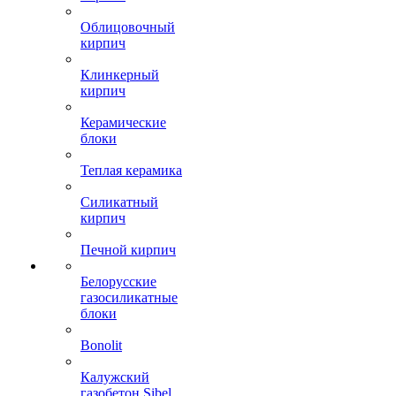
Облицовочный
кирпич
Клинкерный
кирпич
Керамические
блоки
Теплая керамика
Силикатный
кирпич
Печной кирпич
Белорусские
газосиликатные
блоки
Bonolit
Калужский
газобетон Sibel