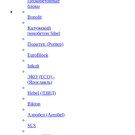
Пескобетонные
блоки
Bonolit
Калужский
пенобетон Sibel
Поритеп (Poritep)
EuroBlock
Istkult
ЭКО (ECO) -
(Ярославль)
Hebel (ЛЗИД)
Bikton
Аэробел (Aerobel)
SLS