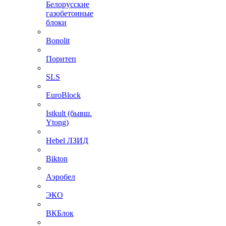
Белорусские
газобетонные
блоки
Bonolit
Поритеп
SLS
EuroBlock
Istkult (бывш.
Ytong)
Hebel ЛЗИД
Bikton
Аэробел
ЭКО
ВКБлок