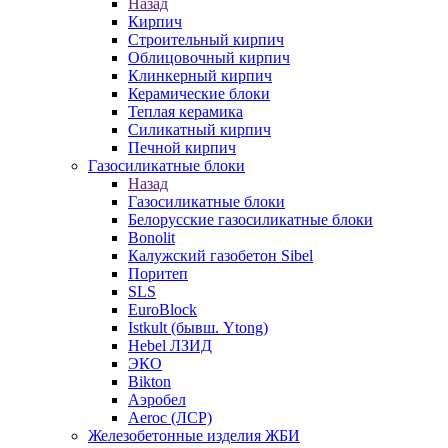
Назад
Кирпич
Строительный кирпич
Облицовочный кирпич
Клинкерный кирпич
Керамические блоки
Теплая керамика
Силикатный кирпич
Печной кирпич
Газосиликатные блоки
Назад
Газосиликатные блоки
Белорусские газосиликатные блоки
Bonolit
Калужский газобетон Sibel
Поритеп
SLS
EuroBlock
Istkult (бывш. Ytong)
Hebel ЛЗИД
ЭКО
Bikton
Аэробел
Aeroc (ЛСР)
Железобетонные изделия ЖБИ