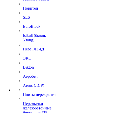
Поритеп
SLS
EuroBlock
Istkult (бывш.
Ytong)
Hebel ЛЗИД
ЭКО
Bikton
Аэробел
Aeroc (ЛСР)
Плиты перекрытия
Перемычки
железобетонные
брусковые ПБ