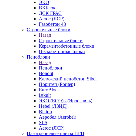
ЭКО
ВКБлок
ДСК ГРАС
Aeroc (ЛСР)
Газобетон 48
Строительные блоки
Назад
Строительные блоки
Керамзитобетонные блоки
Пескобетонные блоки
Пеноблоки
Назад
Пеноблоки
Bonolit
Калужский пенобетон Sibel
Поритеп (Poritep)
EuroBlock
Istkult
ЭКО (ECO) - (Ярославль)
Hebel (ЛЗИД)
Bikton
Аэробел (Aerobel)
SLS
Aeroc (ЛСР)
Пазогребневые плиты ПГП