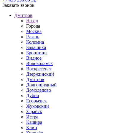
Заказать звонок
Дмитров
Назад
Города
Москва
Рязань
Коломна
Балашиха
Бронницы
Видное
Волоколамск
Воскресенск
Дзержинский
Дмитров
Долгопрудный
Домодедово
Дубна
Егорьевск
Жуковский
Зарайск
Истра
Кашира
Клин
Королёв