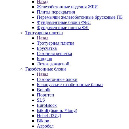
Назад
Железобетонные изделия ЖБИ
Плиты перекрытия
Перемычки железобетонные брусковые ПБ
Фундаментные блоки ФБС
Фундаментные плиты ФЛ
Тротуарная плитка
Назад
Тротуарная плитка
Брусчатка
Газонная решетка
Бордюр
Лоток дождевой
Газобетонные блоки
Назад
Газобетонные блоки
Белорусские газобетонные блоки
Bonolit
Поритеп
SLS
EuroBlock
Istkult (бывш. Ytong)
Hebel ЛЗИД
Bikton
Аэробел