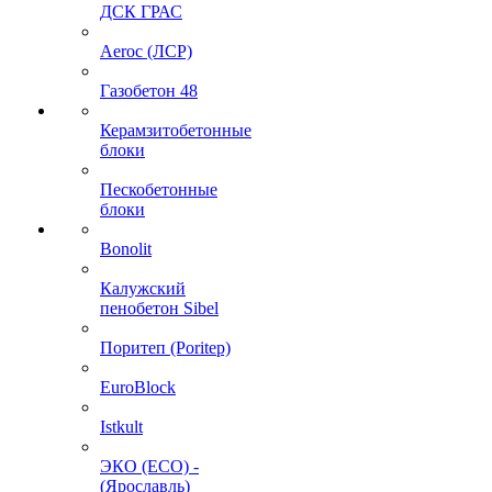
ДСК ГРАС
Aeroc (ЛСР)
Газобетон 48
Керамзитобетонные
блоки
Пескобетонные
блоки
Bonolit
Калужский
пенобетон Sibel
Поритеп (Poritep)
EuroBlock
Istkult
ЭКО (ECO) -
(Ярославль)