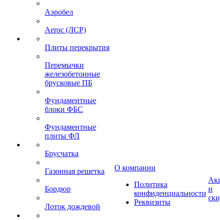
Аэробел
Aeroc (ЛСР)
Плиты перекрытия
Перемычки
железобетонные
брусковые ПБ
Фундаментные
блоки ФБС
Фундаментные
плиты ФЛ
Брусчатка
О компании
Газонная решетка
Ак
Политика
Бордюр
и
конфиденциальности
ск
Реквизиты
Лоток дождевой