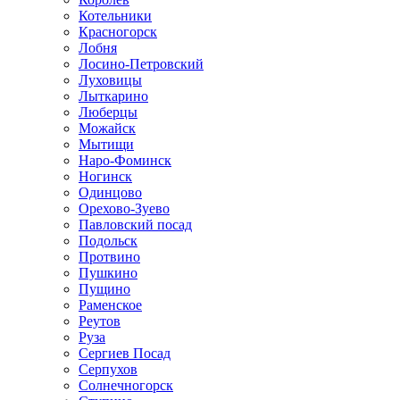
Котельники
Красногорск
Лобня
Лосино-Петровский
Луховицы
Лыткарино
Люберцы
Можайск
Мытищи
Наро-Фоминск
Ногинск
Одинцово
Орехово-Зуево
Павловский посад
Подольск
Протвино
Пушкино
Пущино
Раменское
Реутов
Руза
Сергиев Посад
Серпухов
Солнечногорск