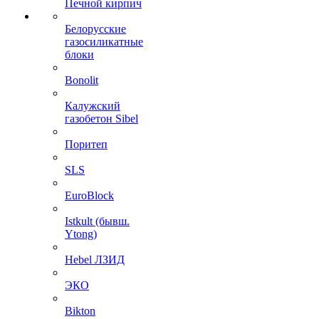
Печной кирпич
Белорусские
газосиликатные
блоки
Bonolit
Калужский
газобетон Sibel
Поритеп
SLS
EuroBlock
Istkult (бывш.
Ytong)
Hebel ЛЗИД
ЭКО
Bikton