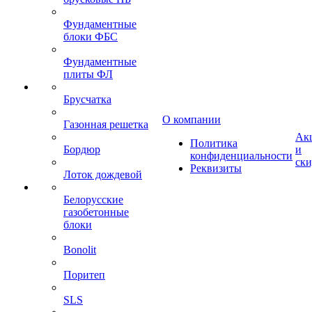
Фундаментные
блоки ФБС
Фундаментные
плиты ФЛ
Брусчатка
О компании
Газонная решетка
Ак
Политика
Бордюр
и
конфиденциальности
ск
Реквизиты
Лоток дождевой
Белорусские
газобетонные
блоки
Bonolit
Поритеп
SLS