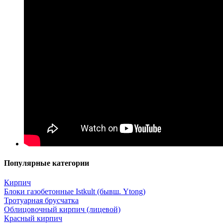
Популярные категории
Кирпич
Блоки газобетонные Istkult (бывш. Ytong)
Тротуарная брусчатка
Облицовочный кирпич (лицевой)
Красный кирпич