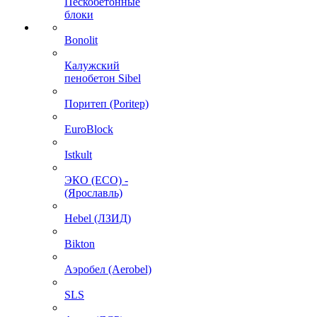
Пескобетонные
блоки
Bonolit
Калужский
пенобетон Sibel
Поритеп (Poritep)
EuroBlock
Istkult
ЭКО (ECO) -
(Ярославль)
Hebel (ЛЗИД)
Bikton
Аэробел (Aerobel)
SLS