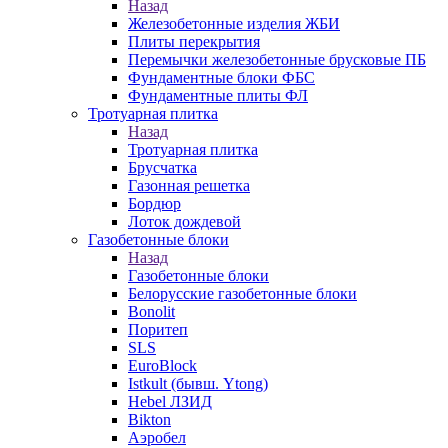
Назад
Железобетонные изделия ЖБИ
Плиты перекрытия
Перемычки железобетонные брусковые ПБ
Фундаментные блоки ФБС
Фундаментные плиты ФЛ
Тротуарная плитка
Назад
Тротуарная плитка
Брусчатка
Газонная решетка
Бордюр
Лоток дождевой
Газобетонные блоки
Назад
Газобетонные блоки
Белорусские газобетонные блоки
Bonolit
Поритеп
SLS
EuroBlock
Istkult (бывш. Ytong)
Hebel ЛЗИД
Bikton
Аэробел