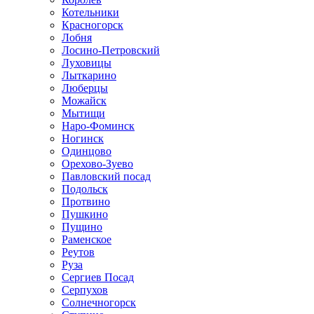
Котельники
Красногорск
Лобня
Лосино-Петровский
Луховицы
Лыткарино
Люберцы
Можайск
Мытищи
Наро-Фоминск
Ногинск
Одинцово
Орехово-Зуево
Павловский посад
Подольск
Протвино
Пушкино
Пущино
Раменское
Реутов
Руза
Сергиев Посад
Серпухов
Солнечногорск