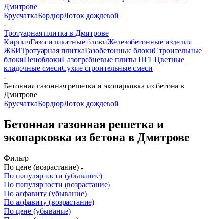
Дмитрове
Брусчатка
Бордюр
Лоток дождевой
-
Тротуарная плитка в Дмитрове
Кирпич
Газосиликатные блоки
Железобетонные изделия
ЖБИ
Тротуарная плитка
Газобетонные блоки
Строительные
блоки
Пеноблоки
Пазогребневые плиты ПГП
Цветные
кладочные смеси
Сухие строительные смеси
-
Бетонная газонная решетка и экопарковка из бетона в
Дмитрове
Брусчатка
Бордюр
Лоток дождевой
Бетонная газонная решетка и
экопарковка из бетона в Дмитрове
Фильтр
По цене (возрастание)
По популярности (убывание)
По популярности (возрастание)
По алфавиту (убывание)
По алфавиту (возрастание)
По цене (убывание)