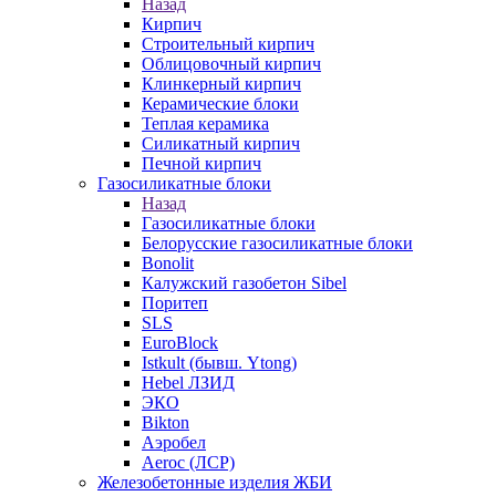
Назад
Кирпич
Строительный кирпич
Облицовочный кирпич
Клинкерный кирпич
Керамические блоки
Теплая керамика
Силикатный кирпич
Печной кирпич
Газосиликатные блоки
Назад
Газосиликатные блоки
Белорусские газосиликатные блоки
Bonolit
Калужский газобетон Sibel
Поритеп
SLS
EuroBlock
Istkult (бывш. Ytong)
Hebel ЛЗИД
ЭКО
Bikton
Аэробел
Aeroc (ЛСР)
Железобетонные изделия ЖБИ