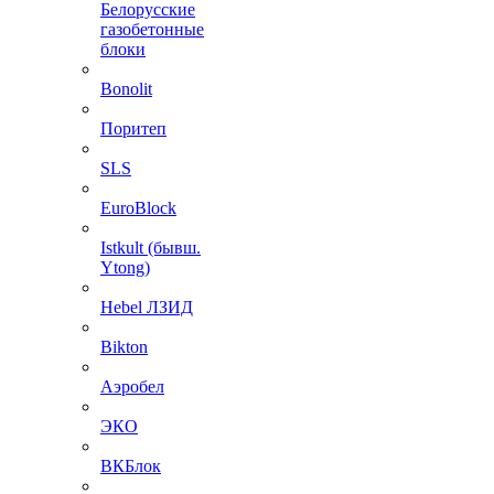
Белорусские
газобетонные
блоки
Bonolit
Поритеп
SLS
EuroBlock
Istkult (бывш.
Ytong)
Hebel ЛЗИД
Bikton
Аэробел
ЭКО
ВКБлок