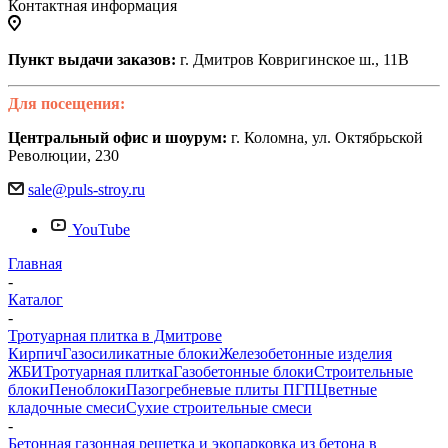
Контактная информация
Пункт выдачи заказов:
г. Дмитров Ковригинское ш., 11В
Для посещения:
Центральный офис и шоурум:
г. Коломна, ул. Октябрьской
Революции, 230
sale@puls-stroy.ru
YouTube
Главная
-
Каталог
-
Тротуарная плитка в Дмитрове
Кирпич
Газосиликатные блоки
Железобетонные изделия
ЖБИ
Тротуарная плитка
Газобетонные блоки
Строительные
блоки
Пеноблоки
Пазогребневые плиты ПГП
Цветные
кладочные смеси
Сухие строительные смеси
-
Бетонная газонная решетка и экопарковка из бетона в