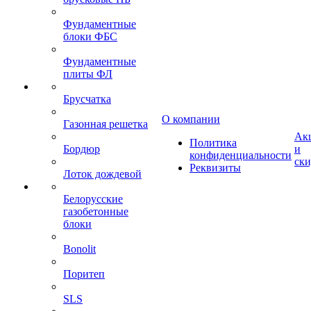
Фундаментные
блоки ФБС
Фундаментные
плиты ФЛ
Брусчатка
О компании
Газонная решетка
Ак
Политика
Бордюр
и
конфиденциальности
ск
Реквизиты
Лоток дождевой
Белорусские
газобетонные
блоки
Bonolit
Поритеп
SLS