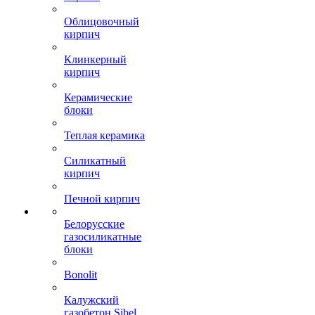
Облицовочный
кирпич
Клинкерный
кирпич
Керамические
блоки
Теплая керамика
Силикатный
кирпич
Печной кирпич
Белорусские
газосиликатные
блоки
Bonolit
Калужский
газобетон Sibel