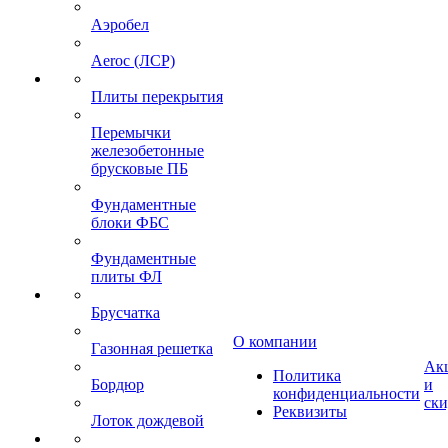
Аэробел
Aeroc (ЛСР)
Плиты перекрытия
Перемычки
железобетонные
брусковые ПБ
Фундаментные
блоки ФБС
Фундаментные
плиты ФЛ
Брусчатка
О компании
Газонная решетка
Ак
Политика
Бордюр
и
конфиденциальности
ск
Реквизиты
Лоток дождевой