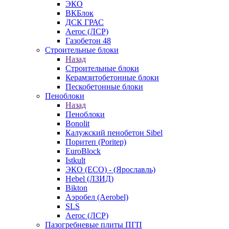
ЭКО
ВКБлок
ДСК ГРАС
Aeroc (ЛСР)
Газобетон 48
Строительные блоки
Назад
Строительные блоки
Керамзитобетонные блоки
Пескобетонные блоки
Пеноблоки
Назад
Пеноблоки
Bonolit
Калужский пенобетон Sibel
Поритеп (Poritep)
EuroBlock
Istkult
ЭКО (ECO) - (Ярославль)
Hebel (ЛЗИД)
Bikton
Аэробел (Aerobel)
SLS
Aeroc (ЛСР)
Пазогребневые плиты ПГП