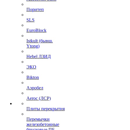
Поритеп
SLS
EuroBlock
Istkult (бывш.
Ytong)
Hebel ЛЗИД
ЭКО
Bikton
Аэробел
Aeroc (ЛСР)
Плиты перекрытия
Перемычки
железобетонные
брусковые ПБ