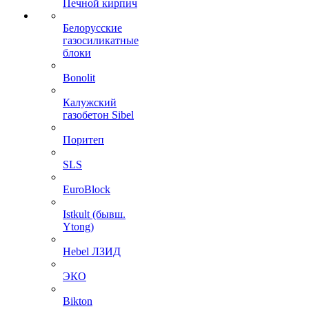
Печной кирпич
Белорусские
газосиликатные
блоки
Bonolit
Калужский
газобетон Sibel
Поритеп
SLS
EuroBlock
Istkult (бывш.
Ytong)
Hebel ЛЗИД
ЭКО
Bikton