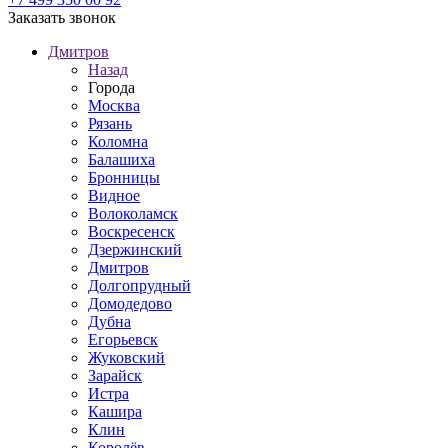
Заказать звонок
Дмитров
Назад
Города
Москва
Рязань
Коломна
Балашиха
Бронницы
Видное
Волоколамск
Воскресенск
Дзержинский
Дмитров
Долгопрудный
Домодедово
Дубна
Егорьевск
Жуковский
Зарайск
Истра
Кашира
Клин
Королёв