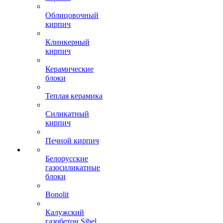
Облицовочный
кирпич
Клинкерный
кирпич
Керамические
блоки
Теплая керамика
Силикатный
кирпич
Печной кирпич
Белорусские
газосиликатные
блоки
Bonolit
Калужский
газобетон Sibel