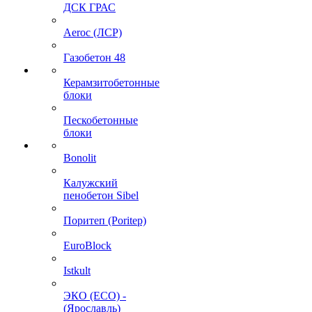
ДСК ГРАС
Aeroc (ЛСР)
Газобетон 48
Керамзитобетонные
блоки
Пескобетонные
блоки
Bonolit
Калужский
пенобетон Sibel
Поритеп (Poritep)
EuroBlock
Istkult
ЭКО (ECO) -
(Ярославль)