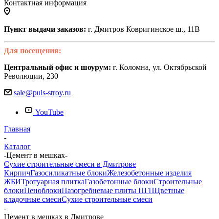
Контактная информация
Пункт выдачи заказов:
г. Дмитров Ковригинское ш., 11В
Для посещения:
Центральный офис и шоурум:
г. Коломна, ул. Октябрьской
Революции, 230
sale@puls-stroy.ru
YouTube
Главная
-
Каталог
-
Цемент в мешках
-
Сухие строительные смеси в Дмитрове
Кирпич
Газосиликатные блоки
Железобетонные изделия
ЖБИ
Тротуарная плитка
Газобетонные блоки
Строительные
блоки
Пеноблоки
Пазогребневые плиты ПГП
Цветные
кладочные смеси
Сухие строительные смеси
-
Цемент в мешках в Дмитрове