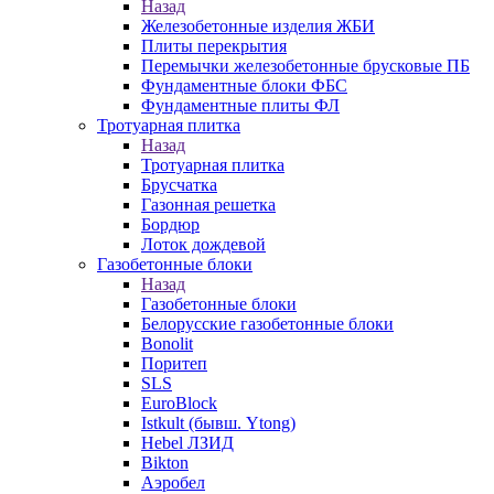
Назад
Железобетонные изделия ЖБИ
Плиты перекрытия
Перемычки железобетонные брусковые ПБ
Фундаментные блоки ФБС
Фундаментные плиты ФЛ
Тротуарная плитка
Назад
Тротуарная плитка
Брусчатка
Газонная решетка
Бордюр
Лоток дождевой
Газобетонные блоки
Назад
Газобетонные блоки
Белорусские газобетонные блоки
Bonolit
Поритеп
SLS
EuroBlock
Istkult (бывш. Ytong)
Hebel ЛЗИД
Bikton
Аэробел