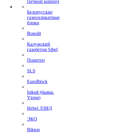
Печной кирпич
Белорусские
газосиликатные
блоки
Bonolit
Калужский
газобетон Sibel
Поритеп
SLS
EuroBlock
Istkult (бывш.
Ytong)
Hebel ЛЗИД
ЭКО
Bikton