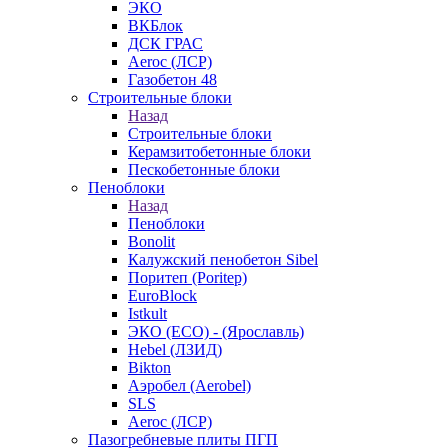
ЭКО
ВКБлок
ДСК ГРАС
Aeroc (ЛСР)
Газобетон 48
Строительные блоки
Назад
Строительные блоки
Керамзитобетонные блоки
Пескобетонные блоки
Пеноблоки
Назад
Пеноблоки
Bonolit
Калужский пенобетон Sibel
Поритеп (Poritep)
EuroBlock
Istkult
ЭКО (ECO) - (Ярославль)
Hebel (ЛЗИД)
Bikton
Аэробел (Aerobel)
SLS
Aeroc (ЛСР)
Пазогребневые плиты ПГП