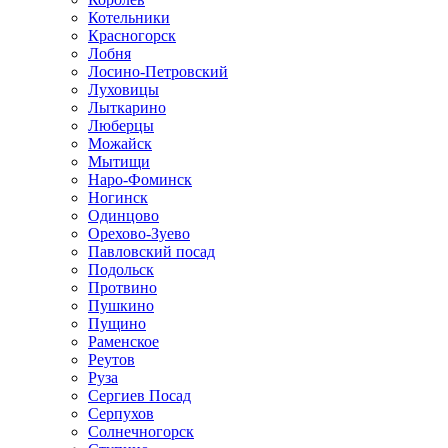
Котельники
Красногорск
Лобня
Лосино-Петровский
Луховицы
Лыткарино
Люберцы
Можайск
Мытищи
Наро-Фоминск
Ногинск
Одинцово
Орехово-Зуево
Павловский посад
Подольск
Протвино
Пушкино
Пущино
Раменское
Реутов
Руза
Сергиев Посад
Серпухов
Солнечногорск