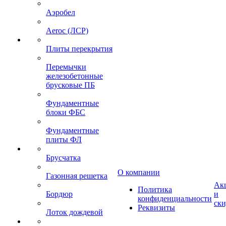
Аэробел
Aeroc (ЛСР)
Плиты перекрытия
Перемычки
железобетонные
брусковые ПБ
Фундаментные
блоки ФБС
Фундаментные
плиты ФЛ
Брусчатка
О компании
Газонная решетка
Ак
Политика
Бордюр
и
конфиденциальности
ск
Реквизиты
Лоток дождевой