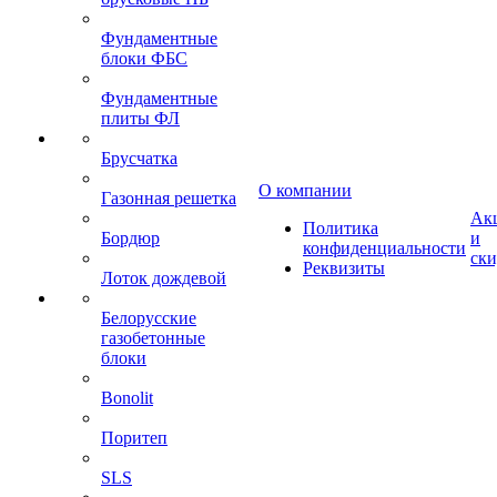
Фундаментные
блоки ФБС
Фундаментные
плиты ФЛ
Брусчатка
О компании
Газонная решетка
Ак
Политика
Бордюр
и
конфиденциальности
ск
Реквизиты
Лоток дождевой
Белорусские
газобетонные
блоки
Bonolit
Поритеп
SLS