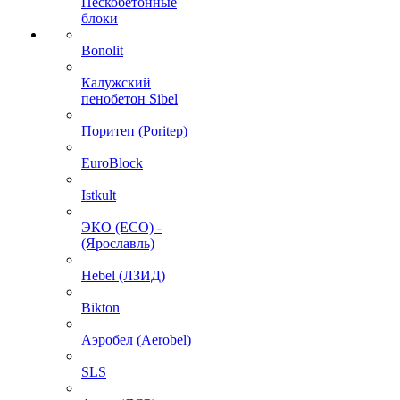
Пескобетонные
блоки
Bonolit
Калужский
пенобетон Sibel
Поритеп (Poritep)
EuroBlock
Istkult
ЭКО (ECO) -
(Ярославль)
Hebel (ЛЗИД)
Bikton
Аэробел (Aerobel)
SLS