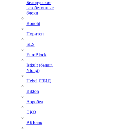
Белорусские
газобетонные
блоки
Bonolit
Поритеп
SLS
EuroBlock
Istkult (бывш.
Ytong)
Hebel ЛЗИД
Bikton
Аэробел
ЭКО
ВКБлок