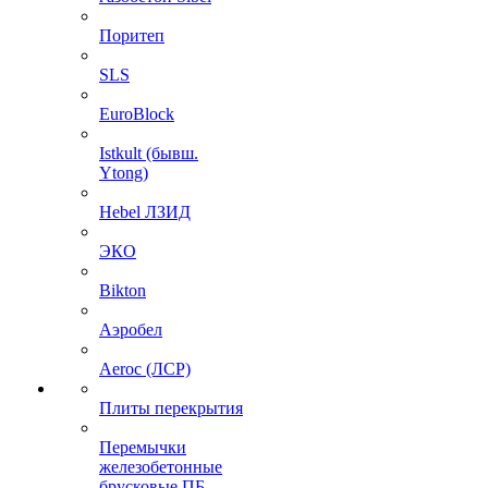
Поритеп
SLS
EuroBlock
Istkult (бывш.
Ytong)
Hebel ЛЗИД
ЭКО
Bikton
Аэробел
Aeroc (ЛСР)
Плиты перекрытия
Перемычки
железобетонные
брусковые ПБ