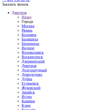
Заказать звонок
Дмитров
Назад
Города
Москва
Рязань
Коломна
Балашиха
Бронницы
Видное
Волоколамск
Воскресенск
Дзержинский
Дмитров
Долгопрудный
Домодедово
Дубна
Егорьевск
Жуковский
Зарайск
Истра
Кашира
Клин
Королёв