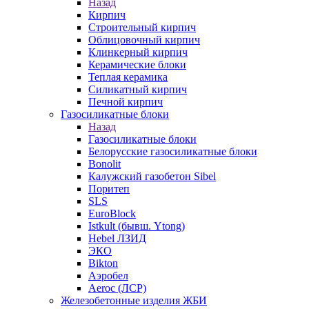
Назад
Кирпич
Строительный кирпич
Облицовочный кирпич
Клинкерный кирпич
Керамические блоки
Теплая керамика
Силикатный кирпич
Печной кирпич
Газосиликатные блоки
Назад
Газосиликатные блоки
Белорусские газосиликатные блоки
Bonolit
Калужский газобетон Sibel
Поритеп
SLS
EuroBlock
Istkult (бывш. Ytong)
Hebel ЛЗИД
ЭКО
Bikton
Аэробел
Aeroc (ЛСР)
Железобетонные изделия ЖБИ