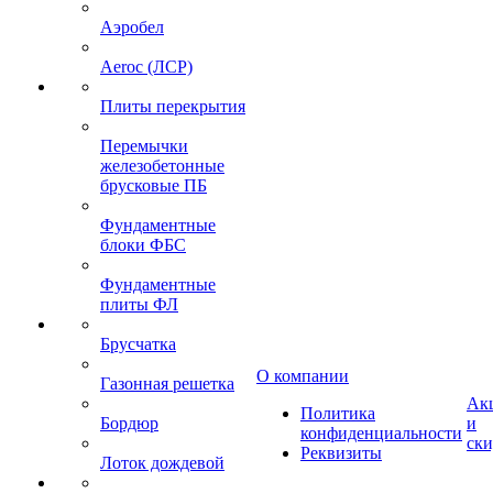
Аэробел
Aeroc (ЛСР)
Плиты перекрытия
Перемычки
железобетонные
брусковые ПБ
Фундаментные
блоки ФБС
Фундаментные
плиты ФЛ
Брусчатка
О компании
Газонная решетка
Ак
Политика
Бордюр
и
конфиденциальности
ск
Реквизиты
Лоток дождевой