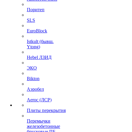
Поритеп
SLS
EuroBlock
Istkult (бывш.
Ytong)
Hebel ЛЗИД
ЭКО
Bikton
Аэробел
Aeroc (ЛСР)
Плиты перекрытия
Перемычки
железобетонные
брусковые ПБ