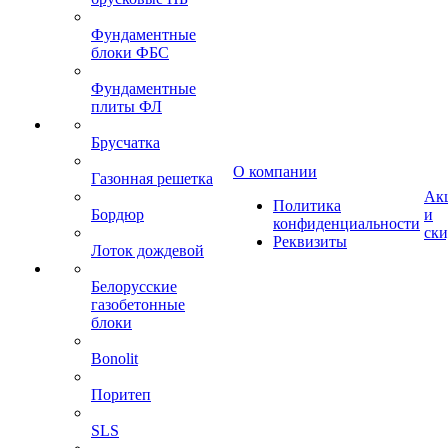
Фундаментные
блоки ФБС
Фундаментные
плиты ФЛ
Брусчатка
О компании
Газонная решетка
Ак
Политика
Бордюр
и
конфиденциальности
ск
Реквизиты
Лоток дождевой
Белорусские
газобетонные
блоки
Bonolit
Поритеп
SLS