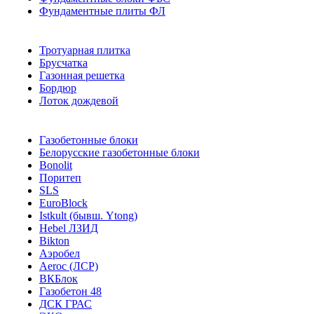
Фундаментные плиты ФЛ
Тротуарная плитка
Брусчатка
Газонная решетка
Бордюр
Лоток дождевой
Газобетонные блоки
Белорусские газобетонные блоки
Bonolit
Поритеп
SLS
EuroBlock
Istkult (бывш. Ytong)
Hebel ЛЗИД
Bikton
Аэробел
Aeroc (ЛСР)
ВКБлок
Газобетон 48
ДСК ГРАС