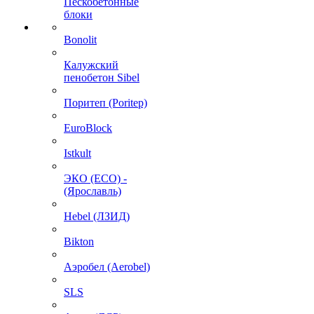
Пескобетонные
блоки
Bonolit
Калужский
пенобетон Sibel
Поритеп (Poritep)
EuroBlock
Istkult
ЭКО (ECO) -
(Ярославль)
Hebel (ЛЗИД)
Bikton
Аэробел (Aerobel)
SLS