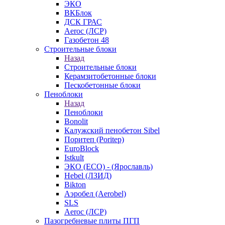
ЭКО
ВКБлок
ДСК ГРАС
Aeroc (ЛСР)
Газобетон 48
Строительные блоки
Назад
Строительные блоки
Керамзитобетонные блоки
Пескобетонные блоки
Пеноблоки
Назад
Пеноблоки
Bonolit
Калужский пенобетон Sibel
Поритеп (Poritep)
EuroBlock
Istkult
ЭКО (ECO) - (Ярославль)
Hebel (ЛЗИД)
Bikton
Аэробел (Aerobel)
SLS
Aeroc (ЛСР)
Пазогребневые плиты ПГП