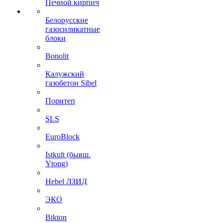
Печной кирпич
Белорусские
газосиликатные
блоки
Bonolit
Калужский
газобетон Sibel
Поритеп
SLS
EuroBlock
Istkult (бывш.
Ytong)
Hebel ЛЗИД
ЭКО
Bikton