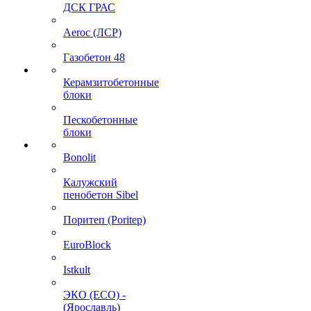
ДСК ГРАС
Aeroc (ЛСР)
Газобетон 48
Керамзитобетонные
блоки
Пескобетонные
блоки
Bonolit
Калужский
пенобетон Sibel
Поритеп (Poritep)
EuroBlock
Istkult
ЭКО (ECO) -
(Ярославль)