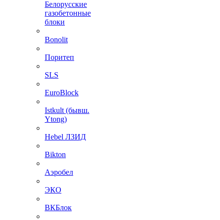
Белорусские
газобетонные
блоки
Bonolit
Поритеп
SLS
EuroBlock
Istkult (бывш.
Ytong)
Hebel ЛЗИД
Bikton
Аэробел
ЭКО
ВКБлок