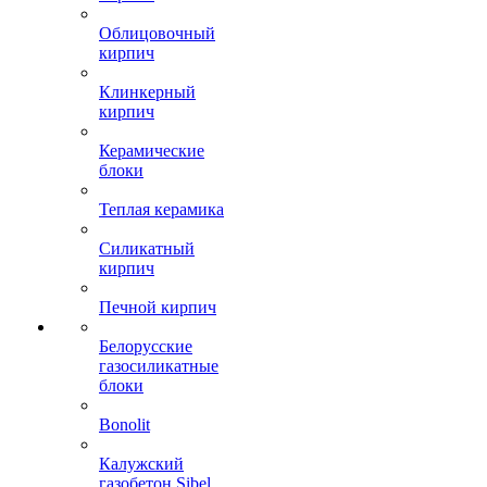
Облицовочный
кирпич
Клинкерный
кирпич
Керамические
блоки
Теплая керамика
Силикатный
кирпич
Печной кирпич
Белорусские
газосиликатные
блоки
Bonolit
Калужский
газобетон Sibel