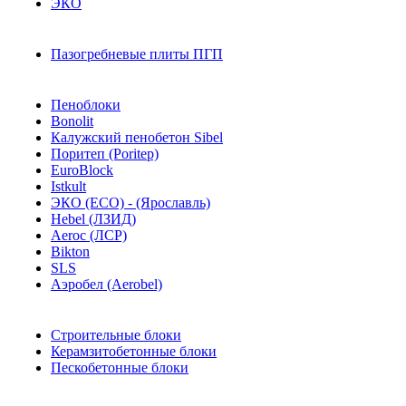
ЭКО
Пазогребневые плиты ПГП
Пеноблоки
Bonolit
Калужский пенобетон Sibel
Поритеп (Poritep)
EuroBlock
Istkult
ЭКО (ECO) - (Ярославль)
Hebel (ЛЗИД)
Aeroc (ЛСР)
Bikton
SLS
Аэробел (Aerobel)
Строительные блоки
Керамзитобетонные блоки
Пескобетонные блоки