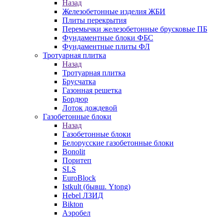
Назад
Железобетонные изделия ЖБИ
Плиты перекрытия
Перемычки железобетонные брусковые ПБ
Фундаментные блоки ФБС
Фундаментные плиты ФЛ
Тротуарная плитка
Назад
Тротуарная плитка
Брусчатка
Газонная решетка
Бордюр
Лоток дождевой
Газобетонные блоки
Назад
Газобетонные блоки
Белорусские газобетонные блоки
Bonolit
Поритеп
SLS
EuroBlock
Istkult (бывш. Ytong)
Hebel ЛЗИД
Bikton
Аэробел