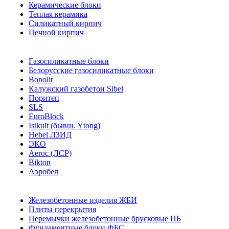
Керамические блоки
Теплая керамика
Силикатный кирпич
Печной кирпич
Газосиликатные блоки
Белорусские газосиликатные блоки
Bonolit
Калужский газобетон Sibel
Поритеп
SLS
EuroBlock
Istkult (бывш. Ytong)
Hebel ЛЗИД
ЭКО
Aeroc (ЛСР)
Bikton
Аэробел
Железобетонные изделия ЖБИ
Плиты перекрытия
Перемычки железобетонные брусковые ПБ
Фундаментные блоки ФБС