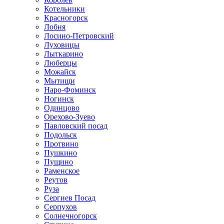
Котельники
Красногорск
Лобня
Лосино-Петровский
Луховицы
Лыткарино
Люберцы
Можайск
Мытищи
Наро-Фоминск
Ногинск
Одинцово
Орехово-Зуево
Павловский посад
Подольск
Протвино
Пушкино
Пущино
Раменское
Реутов
Руза
Сергиев Посад
Серпухов
Солнечногорск