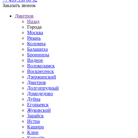
Заказать звонок
Дмитров
Назад
Города
Москва
Рязань
Коломна
Балашиха
Бронницы
Видное
Волоколамск
Воскресенск
Дзержинский
Дмитров
Долгопрудный
Домодедово
Дубна
Егорьевск
Жуковский
Зарайск
Истра
Кашира
Клин
Королёв