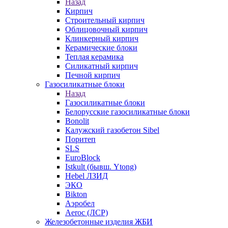
Назад
Кирпич
Строительный кирпич
Облицовочный кирпич
Клинкерный кирпич
Керамические блоки
Теплая керамика
Силикатный кирпич
Печной кирпич
Газосиликатные блоки
Назад
Газосиликатные блоки
Белорусские газосиликатные блоки
Bonolit
Калужский газобетон Sibel
Поритеп
SLS
EuroBlock
Istkult (бывш. Ytong)
Hebel ЛЗИД
ЭКО
Bikton
Аэробел
Aeroc (ЛСР)
Железобетонные изделия ЖБИ