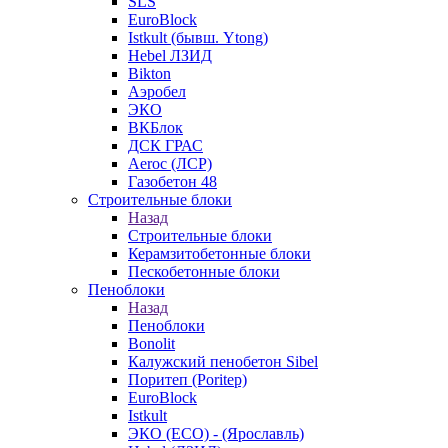
SLS
EuroBlock
Istkult (бывш. Ytong)
Hebel ЛЗИД
Bikton
Аэробел
ЭКО
ВКБлок
ДСК ГРАС
Aeroc (ЛСР)
Газобетон 48
Строительные блоки
Назад
Строительные блоки
Керамзитобетонные блоки
Пескобетонные блоки
Пеноблоки
Назад
Пеноблоки
Bonolit
Калужский пенобетон Sibel
Поритеп (Poritep)
EuroBlock
Istkult
ЭКО (ECO) - (Ярославль)