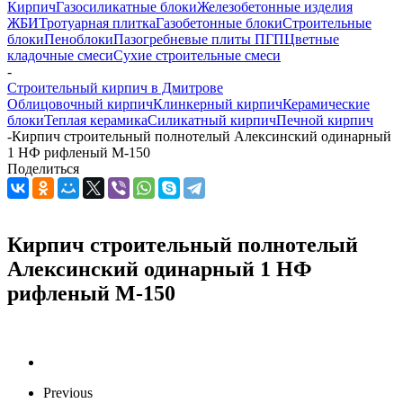
Кирпич
Газосиликатные блоки
Железобетонные изделия
ЖБИ
Тротуарная плитка
Газобетонные блоки
Строительные
блоки
Пеноблоки
Пазогребневые плиты ПГП
Цветные
кладочные смеси
Сухие строительные смеси
-
Строительный кирпич в Дмитрове
Облицовочный кирпич
Клинкерный кирпич
Керамические
блоки
Теплая керамика
Силикатный кирпич
Печной кирпич
-
Кирпич строительный полнотелый Алексинский одинарный
1 НФ рифленый М-150
Поделиться
Кирпич строительный полнотелый
Алексинский одинарный 1 НФ
рифленый М-150
Previous