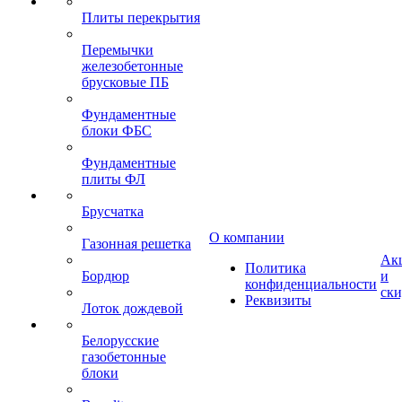
Плиты перекрытия
Перемычки
железобетонные
брусковые ПБ
Фундаментные
блоки ФБС
Фундаментные
плиты ФЛ
Брусчатка
О компании
Газонная решетка
Ак
Политика
Бордюр
и
конфиденциальности
ск
Реквизиты
Лоток дождевой
Белорусские
газобетонные
блоки