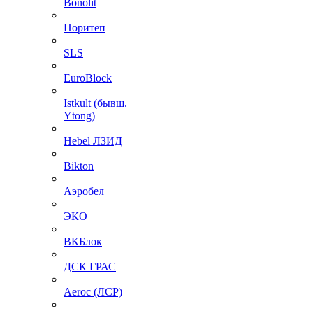
Bonolit
Поритеп
SLS
EuroBlock
Istkult (бывш.
Ytong)
Hebel ЛЗИД
Bikton
Аэробел
ЭКО
ВКБлок
ДСК ГРАС
Aeroc (ЛСР)