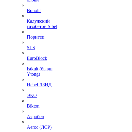
Bonolit
Калужский
газобетон Sibel
Поритеп
SLS
EuroBlock
Istkult (бывш.
Ytong)
Hebel ЛЗИД
ЭКО
Bikton
Аэробел
Aeroc (ЛСР)