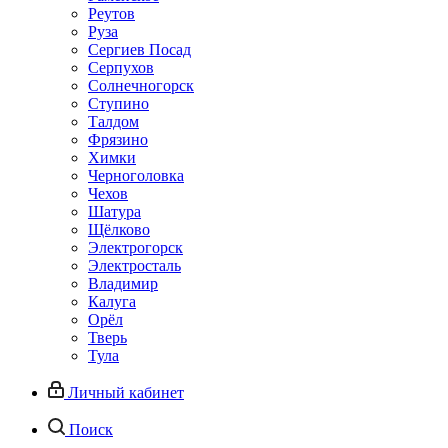
Реутов
Руза
Сергиев Посад
Серпухов
Солнечногорск
Ступино
Талдом
Фрязино
Химки
Черноголовка
Чехов
Шатура
Щёлково
Электрогорск
Электросталь
Владимир
Калуга
Орёл
Тверь
Тула
Личный кабинет
Поиск