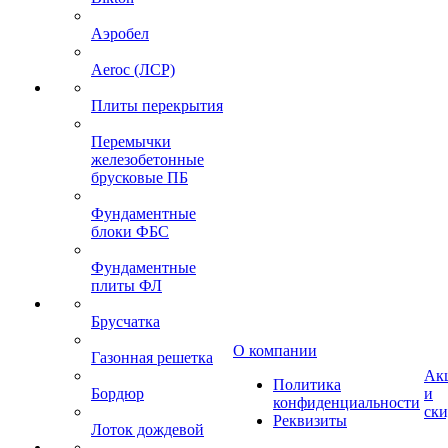
Аэробел
Aeroc (ЛСР)
Плиты перекрытия
Перемычки
железобетонные
брусковые ПБ
Фундаментные
блоки ФБС
Фундаментные
плиты ФЛ
Брусчатка
О компании
Газонная решетка
Ак
Политика
Бордюр
и
конфиденциальности
ск
Реквизиты
Лоток дождевой