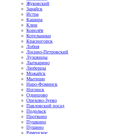
Жуковский
Зарайск
Истра
Кашира
Клин
Королёв
Котельники
Красногорск
Лобня
Лосино-Петровский
Луховицы
Лыткарино
Люберцы
Можайск
Мытищи
Наро-Фоминск
Ногинск
Одинцово
Орехово-Зуево
Павловский посад
Подольск
Протвино
Пушкино
Пущино
Раменское