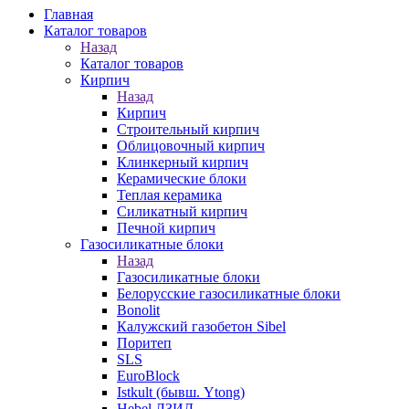
Главная
Каталог товаров
Назад
Каталог товаров
Кирпич
Назад
Кирпич
Строительный кирпич
Облицовочный кирпич
Клинкерный кирпич
Керамические блоки
Теплая керамика
Силикатный кирпич
Печной кирпич
Газосиликатные блоки
Назад
Газосиликатные блоки
Белорусские газосиликатные блоки
Bonolit
Калужский газобетон Sibel
Поритеп
SLS
EuroBlock
Istkult (бывш. Ytong)
Hebel ЛЗИД