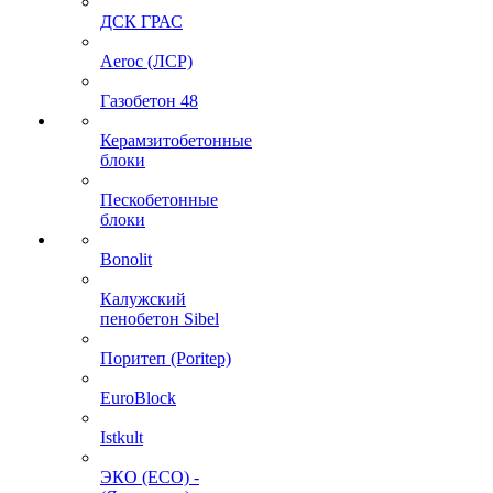
ДСК ГРАС
Aeroc (ЛСР)
Газобетон 48
Керамзитобетонные
блоки
Пескобетонные
блоки
Bonolit
Калужский
пенобетон Sibel
Поритеп (Poritep)
EuroBlock
Istkult
ЭКО (ECO) -