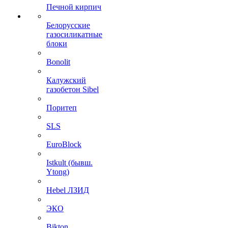
Печной кирпич
Белорусские
газосиликатные
блоки
Bonolit
Калужский
газобетон Sibel
Поритеп
SLS
EuroBlock
Istkult (бывш.
Ytong)
Hebel ЛЗИД
ЭКО
Bikton