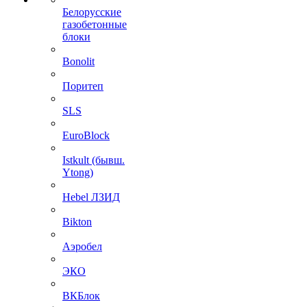
Белорусские
газобетонные
блоки
Bonolit
Поритеп
SLS
EuroBlock
Istkult (бывш.
Ytong)
Hebel ЛЗИД
Bikton
Аэробел
ЭКО
ВКБлок