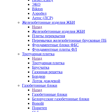
ЭКО
Bikton
Аэробел
Aeroc (ЛСР)
Железобетонные изделия ЖБИ
Назад
Железобетонные изделия ЖБИ
Плиты перекрытия
Перемычки железобетонные брусковые ПБ
Фундаментные блоки ФБС
Фундаментные плиты ФЛ
Тротуарная плитка
Назад
Тротуарная плитка
Брусчатка
Газонная решетка
Бордюр
Лоток дождевой
Газобетонные блоки
Назад
Газобетонные блоки
Белорусские газобетонные блоки
Bonolit
Поритеп