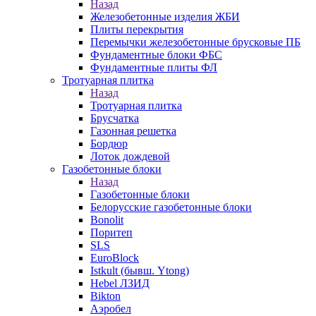
Назад
Железобетонные изделия ЖБИ
Плиты перекрытия
Перемычки железобетонные брусковые ПБ
Фундаментные блоки ФБС
Фундаментные плиты ФЛ
Тротуарная плитка
Назад
Тротуарная плитка
Брусчатка
Газонная решетка
Бордюр
Лоток дождевой
Газобетонные блоки
Назад
Газобетонные блоки
Белорусские газобетонные блоки
Bonolit
Поритеп
SLS
EuroBlock
Istkult (бывш. Ytong)
Hebel ЛЗИД
Bikton
Аэробел