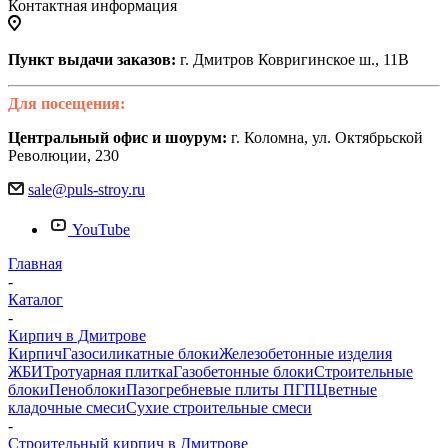
Контактная информация
Пункт выдачи заказов:
г. Дмитров Ковригинское ш., 11В
Для посещения:
Центральный офис и шоурум:
г. Коломна, ул. Октябрьской
Революции, 230
sale@puls-stroy.ru
YouTube
Главная
-
Каталог
-
Кирпич в Дмитрове
Кирпич
Газосиликатные блоки
Железобетонные изделия
ЖБИ
Тротуарная плитка
Газобетонные блоки
Строительные
блоки
Пеноблоки
Пазогребневые плиты ПГП
Цветные
кладочные смеси
Сухие строительные смеси
-
Строительный кирпич в Дмитрове