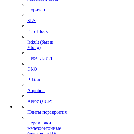
Поритеп
SLS
EuroBlock
Istkult (бывш.
Ytong)
Hebel ЛЗИД
ЭКО
Bikton
Аэробел
Aeroc (ЛСР)
Плиты перекрытия
Перемычки
железобетонные
брусковые ПБ