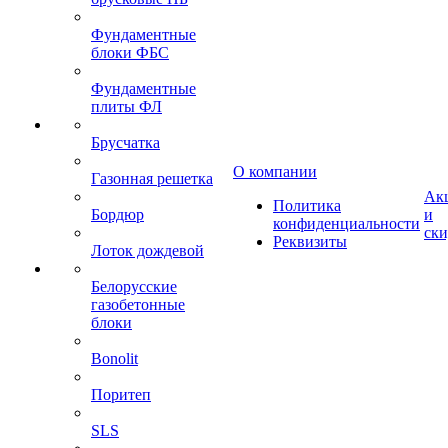
Фундаментные
блоки ФБС
Фундаментные
плиты ФЛ
Брусчатка
О компании
Газонная решетка
Ак
Политика
Бордюр
и
конфиденциальности
ск
Реквизиты
Лоток дождевой
Белорусские
газобетонные
блоки
Bonolit
Поритеп
SLS