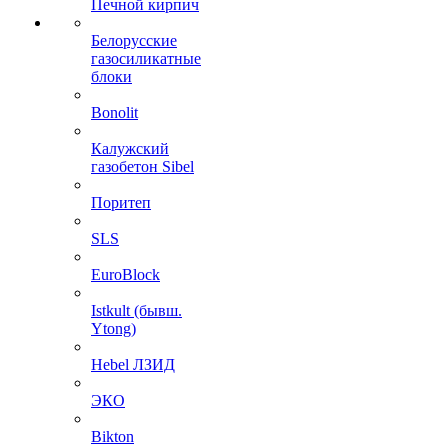
Печной кирпич
Белорусские
газосиликатные
блоки
Bonolit
Калужский
газобетон Sibel
Поритеп
SLS
EuroBlock
Istkult (бывш.
Ytong)
Hebel ЛЗИД
ЭКО
Bikton