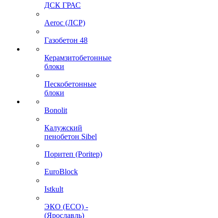
ДСК ГРАС
Aeroc (ЛСР)
Газобетон 48
Керамзитобетонные
блоки
Пескобетонные
блоки
Bonolit
Калужский
пенобетон Sibel
Поритеп (Poritep)
EuroBlock
Istkult
ЭКО (ECO) -
(Ярославль)