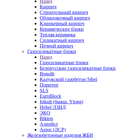
Назад
Кирпич
Строительный кирпич
Облицовочный кирпич
Клинкерный кирпич
Керамические блоки
Теплая керамика
Силикатный кирпич
Печной кирпич
Газосиликатные блоки
Назад
Газосиликатные блоки
Белорусские газосиликатные блоки
Bonolit
Калужский газобетон Sibel
Поритеп
SLS
EuroBlock
Istkult (бывш. Ytong)
Hebel ЛЗИД
ЭКО
Bikton
Аэробел
Aeroc (ЛСР)
Железобетонные изделия ЖБИ