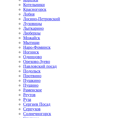
Котельники
Красногорск
Лобня
Лосино-Петровский
Луховицы
Лыткарино
Люберцы
Можайск
Мытищи
Наро-Фоминск
Ногинск
Одинцово
Орехово-Зуево
Павловский посад
Подольск
Протвино
Пушкино
Пущино
Раменское
Реутов
Руза
Сергиев Посад
Серпухов
Солнечногорск