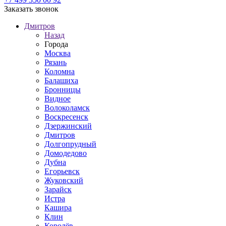
Заказать звонок
Дмитров
Назад
Города
Москва
Рязань
Коломна
Балашиха
Бронницы
Видное
Волоколамск
Воскресенск
Дзержинский
Дмитров
Долгопрудный
Домодедово
Дубна
Егорьевск
Жуковский
Зарайск
Истра
Кашира
Клин
Королёв