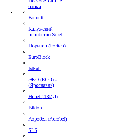
Пескобетонные
блоки
Bonolit
Калужский
пенобетон Sibel
Поритеп (Poritep)
EuroBlock
Istkult
ЭКО (ECO) -
(Ярославль)
Hebel (ЛЗИД)
Bikton
Аэробел (Aerobel)
SLS