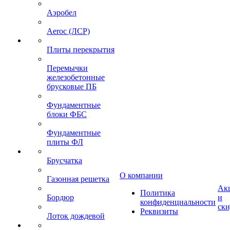
Аэробел
Aeroc (ЛСР)
Плиты перекрытия
Перемычки
железобетонные
брусковые ПБ
Фундаментные
блоки ФБС
Фундаментные
плиты ФЛ
Брусчатка
О компании
Газонная решетка
Ак
Политика
Бордюр
и
конфиденциальности
ск
Реквизиты
Лоток дождевой