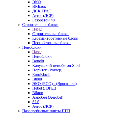
ЭКО
ВКБлок
ДСК ГРАС
Aeroc (ЛСР)
Газобетон 48
Строительные блоки
Назад
Строительные блоки
Керамзитобетонные блоки
Пескобетонные блоки
Пеноблоки
Назад
Пеноблоки
Bonolit
Калужский пенобетон Sibel
Поритеп (Poritep)
EuroBlock
Istkult
ЭКО (ECO) - (Ярославль)
Hebel (ЛЗИД)
Bikton
Аэробел (Aerobel)
SLS
Aeroc (ЛСР)
Пазогребневые плиты ПГП