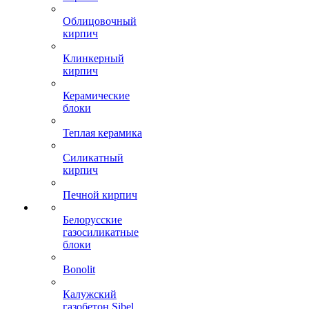
Облицовочный
кирпич
Клинкерный
кирпич
Керамические
блоки
Теплая керамика
Силикатный
кирпич
Печной кирпич
Белорусские
газосиликатные
блоки
Bonolit
Калужский
газобетон Sibel