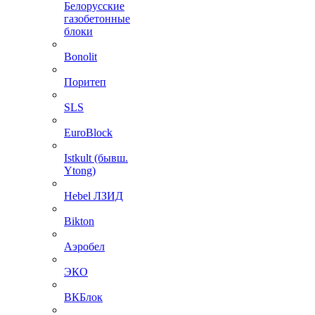
Белорусские
газобетонные
блоки
Bonolit
Поритеп
SLS
EuroBlock
Istkult (бывш.
Ytong)
Hebel ЛЗИД
Bikton
Аэробел
ЭКО
ВКБлок