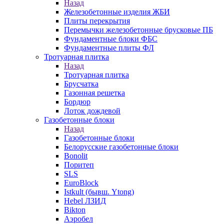
Назад
Железобетонные изделия ЖБИ
Плиты перекрытия
Перемычки железобетонные брусковые ПБ
Фундаментные блоки ФБС
Фундаментные плиты ФЛ
Тротуарная плитка
Назад
Тротуарная плитка
Брусчатка
Газонная решетка
Бордюр
Лоток дождевой
Газобетонные блоки
Назад
Газобетонные блоки
Белорусские газобетонные блоки
Bonolit
Поритеп
SLS
EuroBlock
Istkult (бывш. Ytong)
Hebel ЛЗИД
Bikton
Аэробел