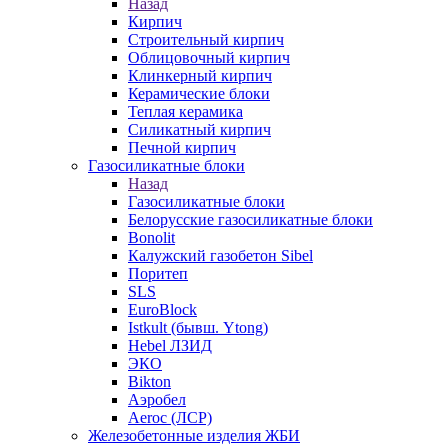
Назад
Кирпич
Строительный кирпич
Облицовочный кирпич
Клинкерный кирпич
Керамические блоки
Теплая керамика
Силикатный кирпич
Печной кирпич
Газосиликатные блоки
Назад
Газосиликатные блоки
Белорусские газосиликатные блоки
Bonolit
Калужский газобетон Sibel
Поритеп
SLS
EuroBlock
Istkult (бывш. Ytong)
Hebel ЛЗИД
ЭКО
Bikton
Аэробел
Aeroc (ЛСР)
Железобетонные изделия ЖБИ