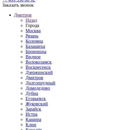
Заказать звонок
Дмитров
Назад
Города
Москва
Рязань
Коломна
Балашиха
Бронницы
Видное
Волоколамск
Воскресенск
Дзержинский
Дмитров
Долгопрудный
Домодедово
Дубна
Егорьевск
Жуковский
Зарайск
Истра
Кашира
Клин
Королёв