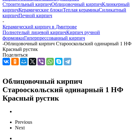
Строительный кирпич
Облицовочный кирпич
Клинкерный
кирпич
Керамические блоки
Теплая керамика
Силикатный
кирпич
Печной кирпич
-
Керамический кирпич в Дмитрове
Полнотелый лицевой кирпич
Кирпич ручной
формовки
Гиперпрессованный кирпич
-
Облицовочный кирпич Старооскольский одинарный 1 НФ
Красный рустик
Поделиться
Облицовочный кирпич
Старооскольский одинарный 1 НФ
Красный рустик
Previous
Next