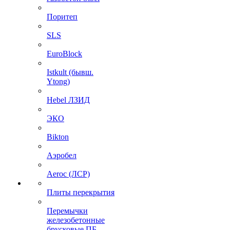
Поритеп
SLS
EuroBlock
Istkult (бывш.
Ytong)
Hebel ЛЗИД
ЭКО
Bikton
Аэробел
Aeroc (ЛСР)
Плиты перекрытия
Перемычки
железобетонные
брусковые ПБ