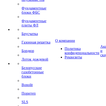
Фундаментные
блоки ФБС
Фундаментные
плиты ФЛ
Брусчатка
О компании
Газонная решетка
Ак
Политика
Бордюр
и
конфиденциальности
ск
Реквизиты
Лоток дождевой
Белорусские
газобетонные
блоки
Bonolit
Поритеп
SLS