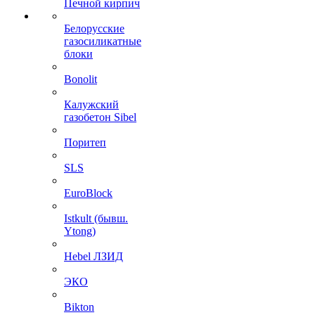
Печной кирпич
Белорусские
газосиликатные
блоки
Bonolit
Калужский
газобетон Sibel
Поритеп
SLS
EuroBlock
Istkult (бывш.
Ytong)
Hebel ЛЗИД
ЭКО
Bikton