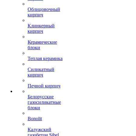
Облицовочный
кирпич
Клинкерный
кирпич
Керамические
блоки
Теплая керамика
Силикатный
кирпич
Печной кирпич
Белорусские
газосиликатные
блоки
Bonolit
Калужский
газобетон Sibel