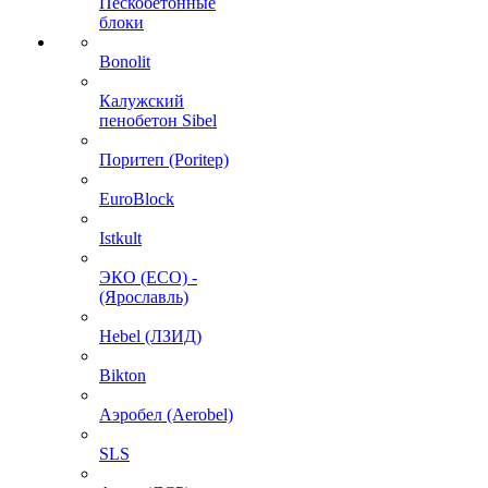
Пескобетонные
блоки
Bonolit
Калужский
пенобетон Sibel
Поритеп (Poritep)
EuroBlock
Istkult
ЭКО (ECO) -
(Ярославль)
Hebel (ЛЗИД)
Bikton
Аэробел (Aerobel)
SLS