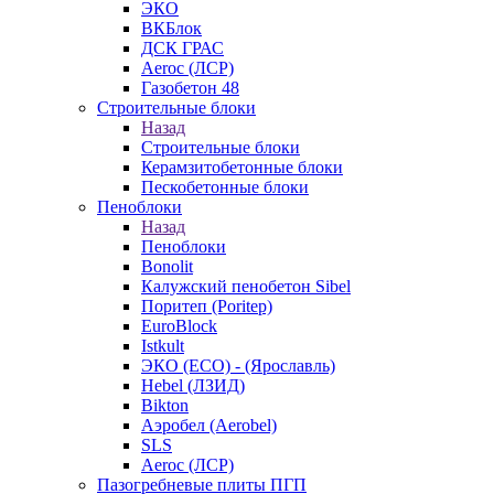
ЭКО
ВКБлок
ДСК ГРАС
Aeroc (ЛСР)
Газобетон 48
Строительные блоки
Назад
Строительные блоки
Керамзитобетонные блоки
Пескобетонные блоки
Пеноблоки
Назад
Пеноблоки
Bonolit
Калужский пенобетон Sibel
Поритеп (Poritep)
EuroBlock
Istkult
ЭКО (ECO) - (Ярославль)
Hebel (ЛЗИД)
Bikton
Аэробел (Aerobel)
SLS
Aeroc (ЛСР)
Пазогребневые плиты ПГП