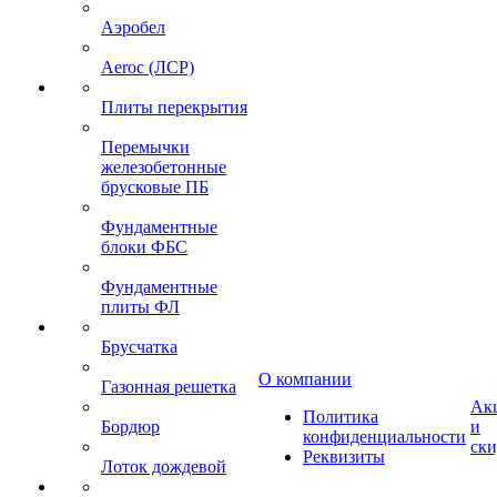
Аэробел
Aeroc (ЛСР)
Плиты перекрытия
Перемычки
железобетонные
брусковые ПБ
Фундаментные
блоки ФБС
Фундаментные
плиты ФЛ
Брусчатка
О компании
Газонная решетка
Ак
Политика
Бордюр
и
конфиденциальности
ск
Реквизиты
Лоток дождевой