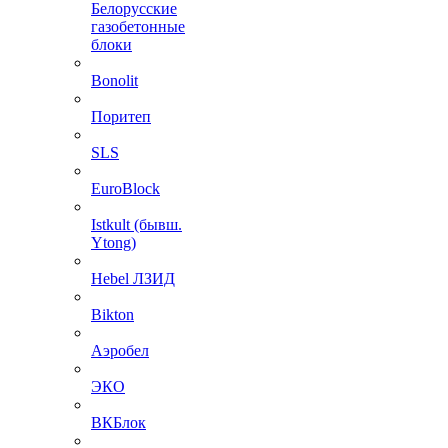
Белорусские
газобетонные
блоки
Bonolit
Поритеп
SLS
EuroBlock
Istkult (бывш.
Ytong)
Hebel ЛЗИД
Bikton
Аэробел
ЭКО
ВКБлок