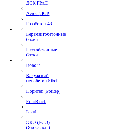
ДСК ГРАС
Aeroc (ЛСР)
Газобетон 48
Керамзитобетонные
блоки
Пескобетонные
блоки
Bonolit
Калужский
пенобетон Sibel
Поритеп (Poritep)
EuroBlock
Istkult
ЭКО (ECO) -
(Ярославль)