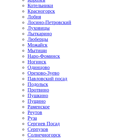
Котельники
Красногорск
Лобня
Лосино-Петровский
Луховицы
Лыткарино
Люберцы
Можайск
Мытищи
Наро-Фоминск
Ногинск
Одинцово
Орехово-Зуево
Павловский посад
Подольск
Протвино
Пушкино
Пущино
Раменское
Реутов
Руза
Сергиев Посад
Серпухов
Солнечногорск