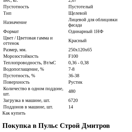
Вес, кг.
2,67
Пустотность
Пустотелый
Тип
Щелевой
Лицевой для облицовки
Назначение
фасада
Формат
Одинарный 1НФ
Цвет / Цветовая гамма и
Красный
оттенок
Размер, мм.
250х120х65
Морозостойкость
F100
Теплопроводность, Вт/мC
0,36 - 0,38
Водопоглащение, %
7-8
Пустотность, %
36-38
Поверхность
Рустик
Количество в одном поддоне,
480
шт.
Загрузка в машине, шт.
6720
Поддонов в машине, шт.
14
Как купить
Покупка в Пульс Строй Дмитров