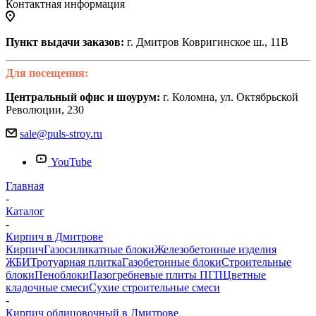
Контактная информация
Пункт выдачи заказов:
г. Дмитров Ковригинское ш., 11В
Для посещения:
Центральный офис и шоурум:
г. Коломна, ул. Октябрьской
Революции, 230
sale@puls-stroy.ru
YouTube
Главная
-
Каталог
-
Кирпич в Дмитрове
Кирпич
Газосиликатные блоки
Железобетонные изделия
ЖБИ
Тротуарная плитка
Газобетонные блоки
Строительные
блоки
Пеноблоки
Пазогребневые плиты ПГП
Цветные
кладочные смеси
Сухие строительные смеси
-
Кирпич облицовочный в Дмитрове