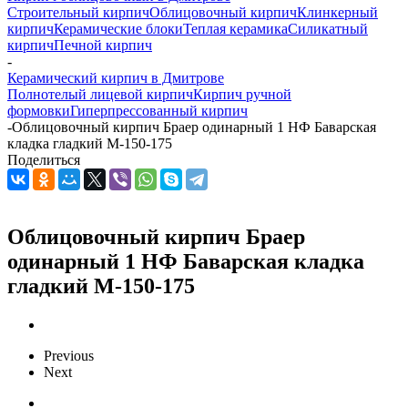
Строительный кирпич
Облицовочный кирпич
Клинкерный
кирпич
Керамические блоки
Теплая керамика
Силикатный
кирпич
Печной кирпич
-
Керамический кирпич в Дмитрове
Полнотелый лицевой кирпич
Кирпич ручной
формовки
Гиперпрессованный кирпич
-
Облицовочный кирпич Браер одинарный 1 НФ Баварская
кладка гладкий М-150-175
Поделиться
Облицовочный кирпич Браер
одинарный 1 НФ Баварская кладка
гладкий М-150-175
Previous
Next