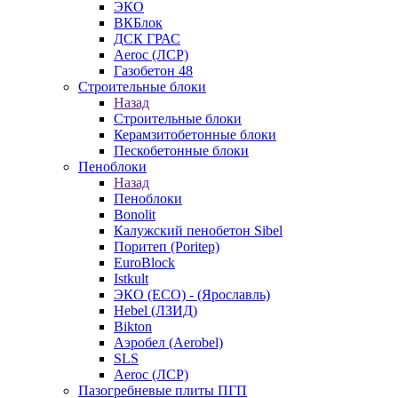
ЭКО
ВКБлок
ДСК ГРАС
Aeroc (ЛСР)
Газобетон 48
Строительные блоки
Назад
Строительные блоки
Керамзитобетонные блоки
Пескобетонные блоки
Пеноблоки
Назад
Пеноблоки
Bonolit
Калужский пенобетон Sibel
Поритеп (Poritep)
EuroBlock
Istkult
ЭКО (ECO) - (Ярославль)
Hebel (ЛЗИД)
Bikton
Аэробел (Aerobel)
SLS
Aeroc (ЛСР)
Пазогребневые плиты ПГП