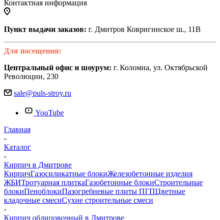
Контактная информация
Пункт выдачи заказов:
г. Дмитров Ковригинское ш., 11В
Для посещения:
Центральный офис и шоурум:
г. Коломна, ул. Октябрьской
Революции, 230
sale@puls-stroy.ru
YouTube
Главная
-
Каталог
-
Кирпич в Дмитрове
Кирпич
Газосиликатные блоки
Железобетонные изделия
ЖБИ
Тротуарная плитка
Газобетонные блоки
Строительные
блоки
Пеноблоки
Пазогребневые плиты ПГП
Цветные
кладочные смеси
Сухие строительные смеси
-
Кирпич облицовочный в Дмитрове