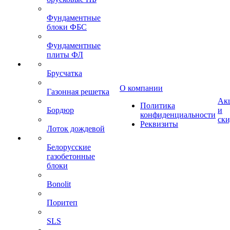
Фундаментные
блоки ФБС
Фундаментные
плиты ФЛ
Брусчатка
О компании
Газонная решетка
Ак
Политика
Бордюр
и
конфиденциальности
ск
Реквизиты
Лоток дождевой
Белорусские
газобетонные
блоки
Bonolit
Поритеп
SLS