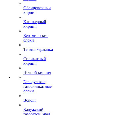
Облицовочный
кирпич
Клинкерный
кирпич
Керамические
блоки
Теплая керамика
Силикатный
кирпич
Печной кирпич
Белорусские
газосиликатные
блоки
Bonolit
Калужский
газобетон Sibel