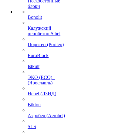
Пескобетонные
блоки
Bonolit
Калужский
пенобетон Sibel
Поритеп (Poritep)
EuroBlock
Istkult
ЭКО (ECO) -
(Ярославль)
Hebel (ЛЗИД)
Bikton
Аэробел (Aerobel)
SLS