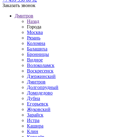
Заказать звонок
Дмитров
Назад
Города
Москва
Рязань
Коломна
Балашиха
Бронницы
Видное
Волоколамск
Воскресенск
Дзержинский
Дмитров
Долгопрудный
Домодедово
Дубна
Егорьевск
Жуковский
Зарайск
Истра
Кашира
Клин
Королёв