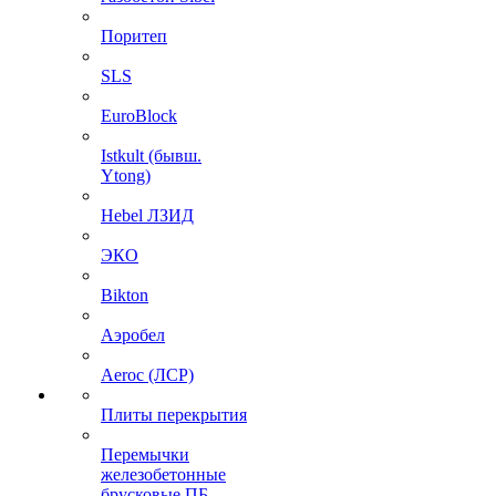
Поритеп
SLS
EuroBlock
Istkult (бывш.
Ytong)
Hebel ЛЗИД
ЭКО
Bikton
Аэробел
Aeroc (ЛСР)
Плиты перекрытия
Перемычки
железобетонные
брусковые ПБ