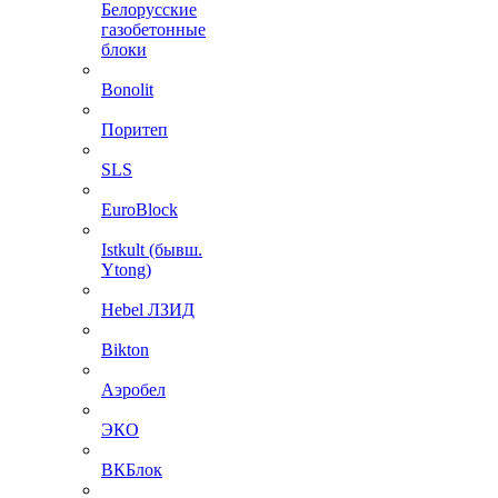
Белорусские
газобетонные
блоки
Bonolit
Поритеп
SLS
EuroBlock
Istkult (бывш.
Ytong)
Hebel ЛЗИД
Bikton
Аэробел
ЭКО
ВКБлок