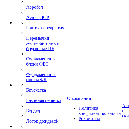
Аэробел
Aeroc (ЛСР)
Плиты перекрытия
Перемычки
железобетонные
брусковые ПБ
Фундаментные
блоки ФБС
Фундаментные
плиты ФЛ
Брусчатка
О компании
Газонная решетка
Ак
Политика
Бордюр
и
конфиденциальности
ск
Реквизиты
Лоток дождевой