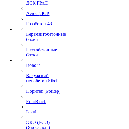
ДСК ГРАС
Aeroc (ЛСР)
Газобетон 48
Керамзитобетонные
блоки
Пескобетонные
блоки
Bonolit
Калужский
пенобетон Sibel
Поритеп (Poritep)
EuroBlock
Istkult
ЭКО (ECO) -
(Ярославль)