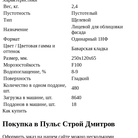
Вес, кг.
2,4
Пустотность
Пустотелый
Тип
Щелевой
Лицевой для облицовки
Назначение
фасада
Формат
Одинарный 1НФ
Цвет / Цветовая гамма и
Баварская кладка
оттенок
Размер, мм.
250х120х65
Морозостойкость
F100
Водопоглащение, %
8-9
Поверхность
Гладкий
Количество в одном поддоне,
480
шт.
Загрузка в машине, шт.
8640
Поддонов в машине, шт.
18
Как купить
Покупка в Пульс Строй Дмитров
Оформить заказ на нашем сайте можно несколькими