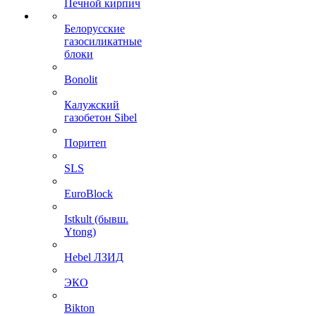
Печной кирпич
Белорусские
газосиликатные
блоки
Bonolit
Калужский
газобетон Sibel
Поритеп
SLS
EuroBlock
Istkult (бывш.
Ytong)
Hebel ЛЗИД
ЭКО
Bikton