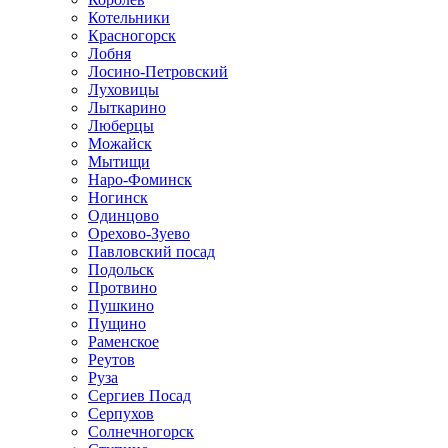
Котельники
Красногорск
Лобня
Лосино-Петровский
Луховицы
Лыткарино
Люберцы
Можайск
Мытищи
Наро-Фоминск
Ногинск
Одинцово
Орехово-Зуево
Павловский посад
Подольск
Протвино
Пушкино
Пущино
Раменское
Реутов
Руза
Сергиев Посад
Серпухов
Солнечногорск