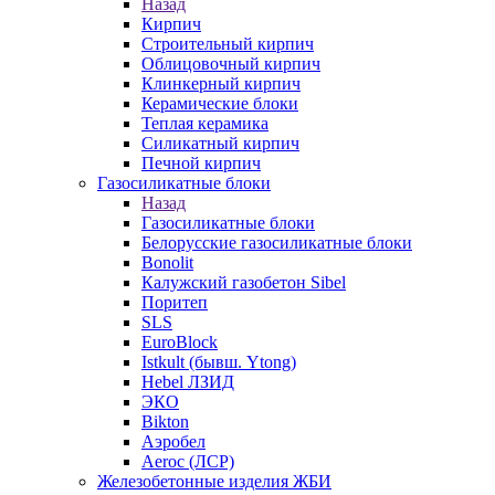
Назад
Кирпич
Строительный кирпич
Облицовочный кирпич
Клинкерный кирпич
Керамические блоки
Теплая керамика
Силикатный кирпич
Печной кирпич
Газосиликатные блоки
Назад
Газосиликатные блоки
Белорусские газосиликатные блоки
Bonolit
Калужский газобетон Sibel
Поритеп
SLS
EuroBlock
Istkult (бывш. Ytong)
Hebel ЛЗИД
ЭКО
Bikton
Аэробел
Aeroc (ЛСР)
Железобетонные изделия ЖБИ