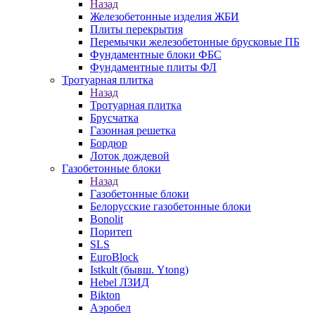
Назад
Железобетонные изделия ЖБИ
Плиты перекрытия
Перемычки железобетонные брусковые ПБ
Фундаментные блоки ФБС
Фундаментные плиты ФЛ
Тротуарная плитка
Назад
Тротуарная плитка
Брусчатка
Газонная решетка
Бордюр
Лоток дождевой
Газобетонные блоки
Назад
Газобетонные блоки
Белорусские газобетонные блоки
Bonolit
Поритеп
SLS
EuroBlock
Istkult (бывш. Ytong)
Hebel ЛЗИД
Bikton
Аэробел