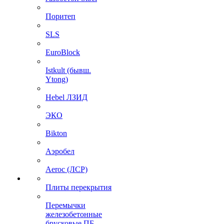
Поритеп
SLS
EuroBlock
Istkult (бывш.
Ytong)
Hebel ЛЗИД
ЭКО
Bikton
Аэробел
Aeroc (ЛСР)
Плиты перекрытия
Перемычки
железобетонные
брусковые ПБ