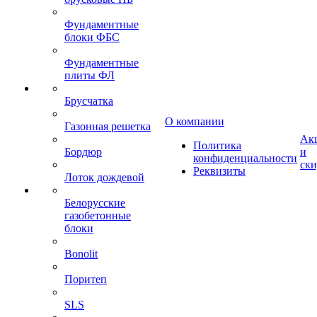
Фундаментные
блоки ФБС
Фундаментные
плиты ФЛ
Брусчатка
О компании
Газонная решетка
Ак
Политика
Бордюр
и
конфиденциальности
ск
Реквизиты
Лоток дождевой
Белорусские
газобетонные
блоки
Bonolit
Поритеп
SLS