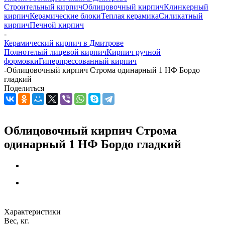
Строительный кирпич
Облицовочный кирпич
Клинкерный
кирпич
Керамические блоки
Теплая керамика
Силикатный
кирпич
Печной кирпич
-
Керамический кирпич в Дмитрове
Полнотелый лицевой кирпич
Кирпич ручной
формовки
Гиперпрессованный кирпич
-
Облицовочный кирпич Строма одинарный 1 НФ Бордо
гладкий
Поделиться
Облицовочный кирпич Строма
одинарный 1 НФ Бордо гладкий
Характеристики
Вес, кг.