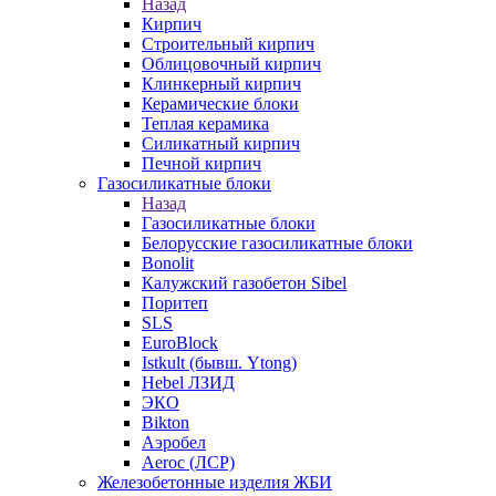
Назад
Кирпич
Строительный кирпич
Облицовочный кирпич
Клинкерный кирпич
Керамические блоки
Теплая керамика
Силикатный кирпич
Печной кирпич
Газосиликатные блоки
Назад
Газосиликатные блоки
Белорусские газосиликатные блоки
Bonolit
Калужский газобетон Sibel
Поритеп
SLS
EuroBlock
Istkult (бывш. Ytong)
Hebel ЛЗИД
ЭКО
Bikton
Аэробел
Aeroc (ЛСР)
Железобетонные изделия ЖБИ