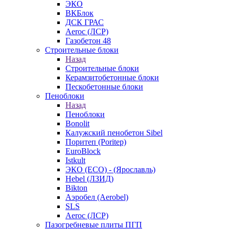
ЭКО
ВКБлок
ДСК ГРАС
Aeroc (ЛСР)
Газобетон 48
Строительные блоки
Назад
Строительные блоки
Керамзитобетонные блоки
Пескобетонные блоки
Пеноблоки
Назад
Пеноблоки
Bonolit
Калужский пенобетон Sibel
Поритеп (Poritep)
EuroBlock
Istkult
ЭКО (ECO) - (Ярославль)
Hebel (ЛЗИД)
Bikton
Аэробел (Aerobel)
SLS
Aeroc (ЛСР)
Пазогребневые плиты ПГП