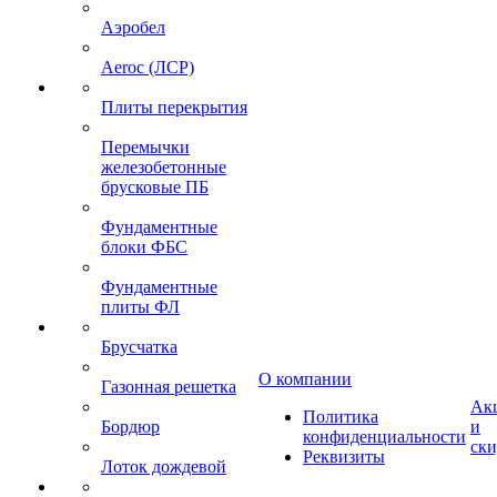
Аэробел
Aeroc (ЛСР)
Плиты перекрытия
Перемычки
железобетонные
брусковые ПБ
Фундаментные
блоки ФБС
Фундаментные
плиты ФЛ
Брусчатка
О компании
Газонная решетка
Ак
Политика
Бордюр
и
конфиденциальности
ск
Реквизиты
Лоток дождевой