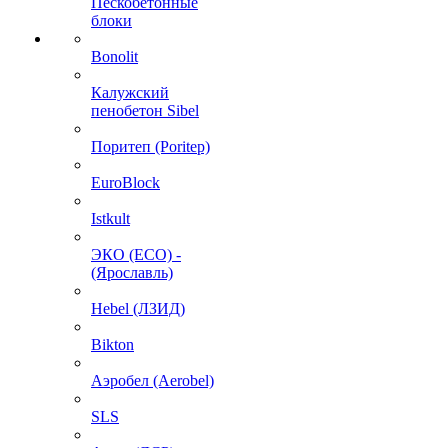
Пескобетонные
блоки
Bonolit
Калужский
пенобетон Sibel
Поритеп (Poritep)
EuroBlock
Istkult
ЭКО (ECO) -
(Ярославль)
Hebel (ЛЗИД)
Bikton
Аэробел (Aerobel)
SLS