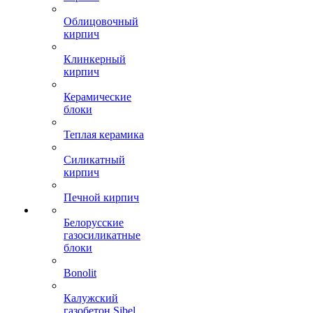
Облицовочный
кирпич
Клинкерный
кирпич
Керамические
блоки
Теплая керамика
Силикатный
кирпич
Печной кирпич
Белорусские
газосиликатные
блоки
Bonolit
Калужский
газобетон Sibel