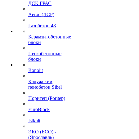
ДСК ГРАС
Aeroc (ЛСР)
Газобетон 48
Керамзитобетонные
блоки
Пескобетонные
блоки
Bonolit
Калужский
пенобетон Sibel
Поритеп (Poritep)
EuroBlock
Istkult
ЭКО (ECO) -
(Ярославль)