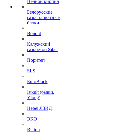
Печной кирпич
Белорусские
газосиликатные
блоки
Bonolit
Калужский
газобетон Sibel
Поритеп
SLS
EuroBlock
Istkult (бывш.
Ytong)
Hebel ЛЗИД
ЭКО
Bikton