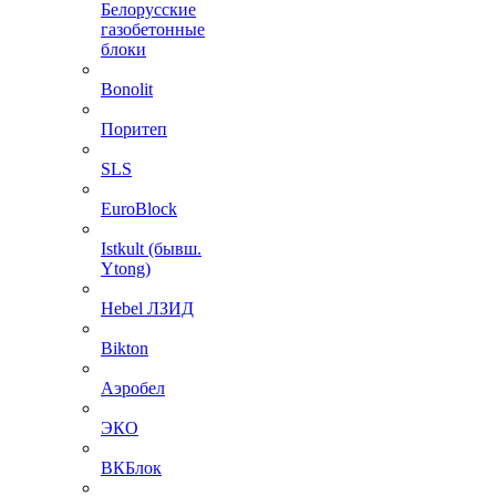
Белорусские
газобетонные
блоки
Bonolit
Поритеп
SLS
EuroBlock
Istkult (бывш.
Ytong)
Hebel ЛЗИД
Bikton
Аэробел
ЭКО
ВКБлок