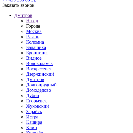
Заказать звонок
Дмитров
Назад
Города
Москва
Рязань
Коломна
Балашиха
Бронницы
Видное
Волоколамск
Воскресенск
Дзержинский
Дмитров
Долгопрудный
Домодедово
Дубна
Егорьевск
Жуковский
Зарайск
Истра
Кашира
Клин
Королёв