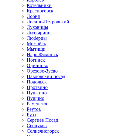
Котельники
Красногорск
Лобня
Лосино-Петровский
Луховицы
Лыткарино
Люберцы
Можайск
Мытищи
Наро-Фоминск
Ногинск
Одинцово
Орехово-Зуево
Павловский посад
Подольск
Протвино
Пушкино
Пущино
Раменское
Реутов
Руза
Сергиев Посад
Серпухов
Солнечногорск