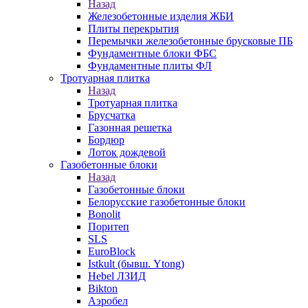
Назад
Железобетонные изделия ЖБИ
Плиты перекрытия
Перемычки железобетонные брусковые ПБ
Фундаментные блоки ФБС
Фундаментные плиты ФЛ
Тротуарная плитка
Назад
Тротуарная плитка
Брусчатка
Газонная решетка
Бордюр
Лоток дождевой
Газобетонные блоки
Назад
Газобетонные блоки
Белорусские газобетонные блоки
Bonolit
Поритеп
SLS
EuroBlock
Istkult (бывш. Ytong)
Hebel ЛЗИД
Bikton
Аэробел