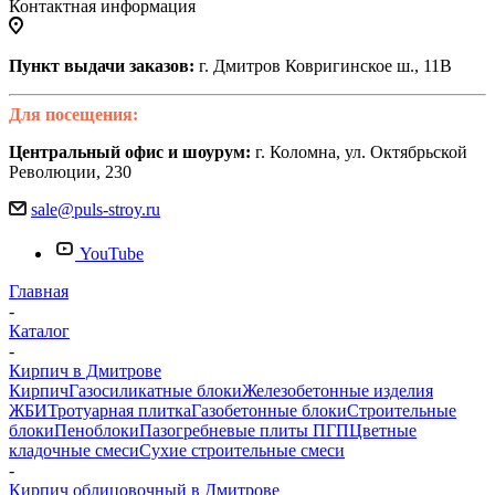
Контактная информация
Пункт выдачи заказов:
г. Дмитров Ковригинское ш., 11В
Для посещения:
Центральный офис и шоурум:
г. Коломна, ул. Октябрьской
Революции, 230
sale@puls-stroy.ru
YouTube
Главная
-
Каталог
-
Кирпич в Дмитрове
Кирпич
Газосиликатные блоки
Железобетонные изделия
ЖБИ
Тротуарная плитка
Газобетонные блоки
Строительные
блоки
Пеноблоки
Пазогребневые плиты ПГП
Цветные
кладочные смеси
Сухие строительные смеси
-
Кирпич облицовочный в Дмитрове