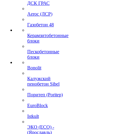
ДСК ГРАС
Aeroc (ЛСР)
Газобетон 48
Керамзитобетонные
блоки
Пескобетонные
блоки
Bonolit
Калужский
пенобетон Sibel
Поритеп (Poritep)
EuroBlock
Istkult
ЭКО (ECO) -
(Ярославль)