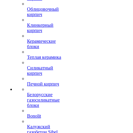
Облицовочный
кирпич
Клинкерный
кирпич
Керамические
блоки
Теплая керамика
Силикатный
кирпич
Печной кирпич
Белорусские
газосиликатные
блоки
Bonolit
Калужский
газобетон Sibel