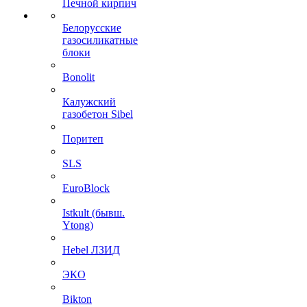
Печной кирпич
Белорусские
газосиликатные
блоки
Bonolit
Калужский
газобетон Sibel
Поритеп
SLS
EuroBlock
Istkult (бывш.
Ytong)
Hebel ЛЗИД
ЭКО
Bikton