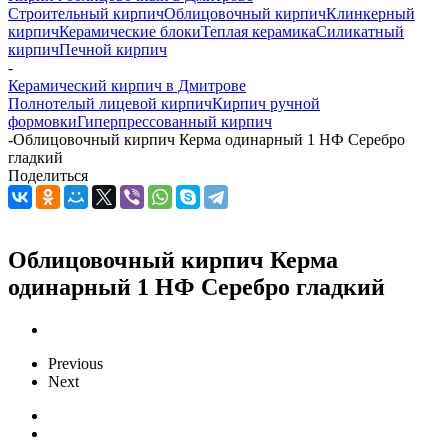
Строительный кирпич
Облицовочный кирпич
Клинкерный
кирпич
Керамические блоки
Теплая керамика
Силикатный
кирпич
Печной кирпич
-
Керамический кирпич в Дмитрове
Полнотелый лицевой кирпич
Кирпич ручной
формовки
Гиперпрессованный кирпич
-
Облицовочный кирпич Керма одинарный 1 НФ Серебро
гладкий
Поделиться
Облицовочный кирпич Керма
одинарный 1 НФ Серебро гладкий
Previous
Next