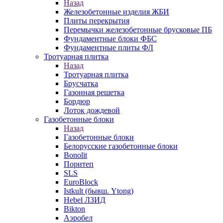
Назад
Железобетонные изделия ЖБИ
Плиты перекрытия
Перемычки железобетонные брусковые ПБ
Фундаментные блоки ФБС
Фундаментные плиты ФЛ
Тротуарная плитка
Назад
Тротуарная плитка
Брусчатка
Газонная решетка
Бордюр
Лоток дождевой
Газобетонные блоки
Назад
Газобетонные блоки
Белорусские газобетонные блоки
Bonolit
Поритеп
SLS
EuroBlock
Istkult (бывш. Ytong)
Hebel ЛЗИД
Bikton
Аэробел