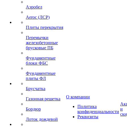
Аэробел
Aeroc (ЛСР)
Плиты перекрытия
Перемычки
железобетонные
брусковые ПБ
Фундаментные
блоки ФБС
Фундаментные
плиты ФЛ
Брусчатка
О компании
Газонная решетка
Ак
Политика
Бордюр
и
конфиденциальности
ск
Реквизиты
Лоток дождевой