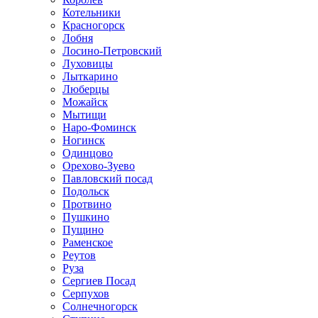
Котельники
Красногорск
Лобня
Лосино-Петровский
Луховицы
Лыткарино
Люберцы
Можайск
Мытищи
Наро-Фоминск
Ногинск
Одинцово
Орехово-Зуево
Павловский посад
Подольск
Протвино
Пушкино
Пущино
Раменское
Реутов
Руза
Сергиев Посад
Серпухов
Солнечногорск