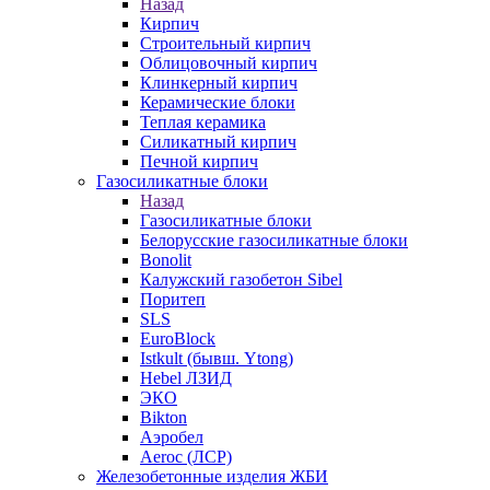
Назад
Кирпич
Строительный кирпич
Облицовочный кирпич
Клинкерный кирпич
Керамические блоки
Теплая керамика
Силикатный кирпич
Печной кирпич
Газосиликатные блоки
Назад
Газосиликатные блоки
Белорусские газосиликатные блоки
Bonolit
Калужский газобетон Sibel
Поритеп
SLS
EuroBlock
Istkult (бывш. Ytong)
Hebel ЛЗИД
ЭКО
Bikton
Аэробел
Aeroc (ЛСР)
Железобетонные изделия ЖБИ