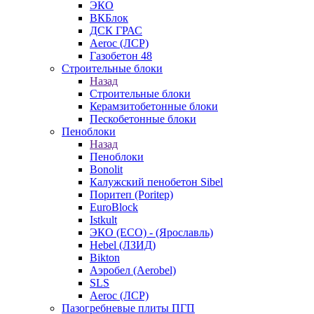
ЭКО
ВКБлок
ДСК ГРАС
Aeroc (ЛСР)
Газобетон 48
Строительные блоки
Назад
Строительные блоки
Керамзитобетонные блоки
Пескобетонные блоки
Пеноблоки
Назад
Пеноблоки
Bonolit
Калужский пенобетон Sibel
Поритеп (Poritep)
EuroBlock
Istkult
ЭКО (ECO) - (Ярославль)
Hebel (ЛЗИД)
Bikton
Аэробел (Aerobel)
SLS
Aeroc (ЛСР)
Пазогребневые плиты ПГП