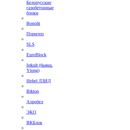
Белорусские
газобетонные
блоки
Bonolit
Поритеп
SLS
EuroBlock
Istkult (бывш.
Ytong)
Hebel ЛЗИД
Bikton
Аэробел
ЭКО
ВКБлок