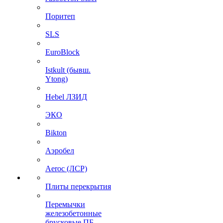
Поритеп
SLS
EuroBlock
Istkult (бывш.
Ytong)
Hebel ЛЗИД
ЭКО
Bikton
Аэробел
Aeroc (ЛСР)
Плиты перекрытия
Перемычки
железобетонные
брусковые ПБ