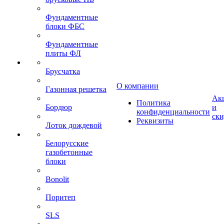
Фундаментные
блоки ФБС
Фундаментные
плиты ФЛ
Брусчатка
О компании
Газонная решетка
Ак
Политика
Бордюр
и
конфиденциальности
ск
Реквизиты
Лоток дождевой
Белорусские
газобетонные
блоки
Bonolit
Поритеп
SLS