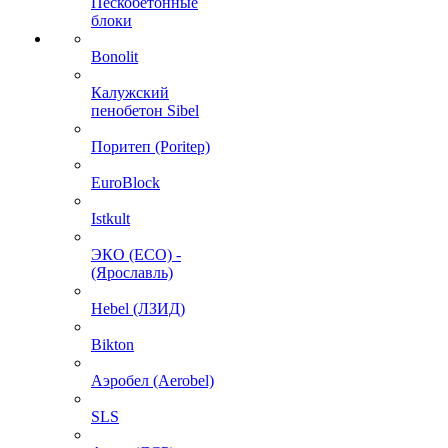
Пескобетонные
блоки
Bonolit
Калужский
пенобетон Sibel
Поритеп (Poritep)
EuroBlock
Istkult
ЭКО (ECO) -
(Ярославль)
Hebel (ЛЗИД)
Bikton
Аэробел (Aerobel)
SLS