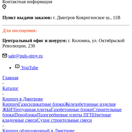
Контактная информация
Пункт выдачи заказов:
г. Дмитров Ковригинское ш., 11В
Для посещения:
Центральный офис и шоурум:
г. Коломна, ул. Октябрьской
Революции, 230
sale@puls-stroy.ru
YouTube
Главная
-
Каталог
-
Кирпич в Дмитрове
Кирпич
Газосиликатные блоки
Железобетонные изделия
ЖБИ
Тротуарная плитка
Газобетонные блоки
Строительные
блоки
Пеноблоки
Пазогребневые плиты ПГП
Цветные
кладочные смеси
Сухие строительные смеси
-
Кирпич облицовочный в Дмитрове