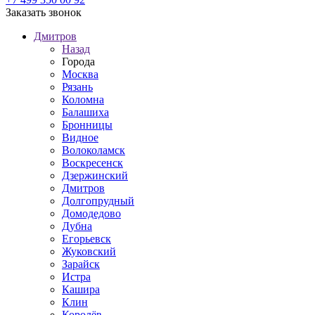
Заказать звонок
Дмитров
Назад
Города
Москва
Рязань
Коломна
Балашиха
Бронницы
Видное
Волоколамск
Воскресенск
Дзержинский
Дмитров
Долгопрудный
Домодедово
Дубна
Егорьевск
Жуковский
Зарайск
Истра
Кашира
Клин
Королёв