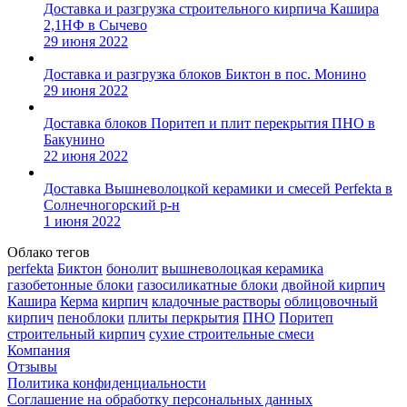
Доставка и разгрузка строительного кирпича Кашира
2,1НФ в Сычево
29 июня 2022
Доставка и разгрузка блоков Биктон в пос. Монино
29 июня 2022
Доставка блоков Поритеп и плит перекрытия ПНО в
Бакунино
22 июня 2022
Доставка Вышневолоцкой керамики и смесей Perfekta в
Солнечногорский р-н
1 июня 2022
Облако тегов
perfekta
Биктон
бонолит
вышневолоцкая керамика
газобетонные блоки
газосиликатные блоки
двойной кирпич
Кашира
Керма
кирпич
кладочные растворы
облицовочный
кирпич
пеноблоки
плиты перкрытия
ПНО
Поритеп
строительный кирпич
сухие строительные смеси
Компания
Отзывы
Политика конфиденциальности
Соглашение на обработку персональных данных