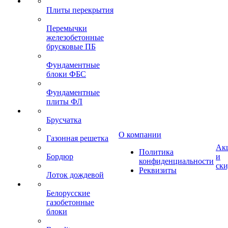
Плиты перекрытия
Перемычки
железобетонные
брусковые ПБ
Фундаментные
блоки ФБС
Фундаментные
плиты ФЛ
Брусчатка
О компании
Газонная решетка
Ак
Политика
Бордюр
и
конфиденциальности
ск
Реквизиты
Лоток дождевой
Белорусские
газобетонные
блоки