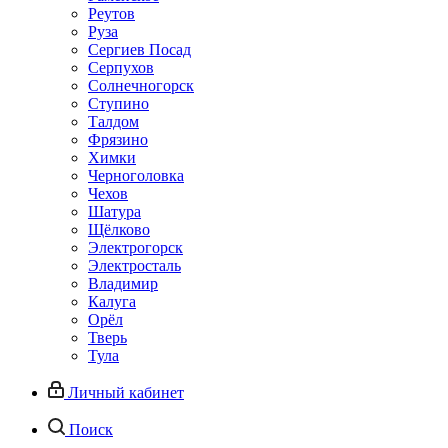
Реутов
Руза
Сергиев Посад
Серпухов
Солнечногорск
Ступино
Талдом
Фрязино
Химки
Черноголовка
Чехов
Шатура
Щёлково
Электрогорск
Электросталь
Владимир
Калуга
Орёл
Тверь
Тула
Личный кабинет
Поиск