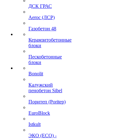
ДСК ГРАС
Aeroc (ЛСР)
Газобетон 48
Керамзитобетонные
блоки
Пескобетонные
блоки
Bonolit
Калужский
пенобетон Sibel
Поритеп (Poritep)
EuroBlock
Istkult
ЭКО (ECO) -