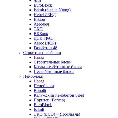
SLS
EuroBlock
Istkult (бывш. Ytong)
Hebel ЛЗИД
Bikton
Аэробел
ЭКО
ВКБлок
ДСК ГРАС
Aeroc (ЛСР)
Газобетон 48
Строительные блоки
Назад
Строительные блоки
Керамзитобетонные блоки
Пескобетонные блоки
Пеноблоки
Назад
Пеноблоки
Bonolit
Калужский пенобетон Sibel
Поритеп (Poritep)
EuroBlock
Istkult
ЭКО (ECO) - (Ярославль)