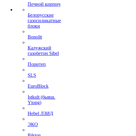
Печной кирпич
Белорусские
газосиликатные
блоки
Bonolit
Калужский
газобетон Sibel
Поритеп
SLS
EuroBlock
Istkult (бывш.
Ytong)
Hebel ЛЗИД
ЭКО
Bikton