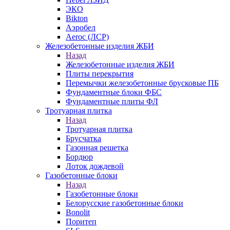
ЭКО
Bikton
Аэробел
Aeroc (ЛСР)
Железобетонные изделия ЖБИ
Назад
Железобетонные изделия ЖБИ
Плиты перекрытия
Перемычки железобетонные брусковые ПБ
Фундаментные блоки ФБС
Фундаментные плиты ФЛ
Тротуарная плитка
Назад
Тротуарная плитка
Брусчатка
Газонная решетка
Бордюр
Лоток дождевой
Газобетонные блоки
Назад
Газобетонные блоки
Белорусские газобетонные блоки
Bonolit
Поритеп