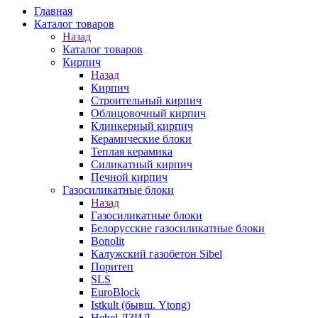
Главная
Каталог товаров
Назад
Каталог товаров
Кирпич
Назад
Кирпич
Строительный кирпич
Облицовочный кирпич
Клинкерный кирпич
Керамические блоки
Теплая керамика
Силикатный кирпич
Печной кирпич
Газосиликатные блоки
Назад
Газосиликатные блоки
Белорусские газосиликатные блоки
Bonolit
Калужский газобетон Sibel
Поритеп
SLS
EuroBlock
Istkult (бывш. Ytong)
Hebel ЛЗИД