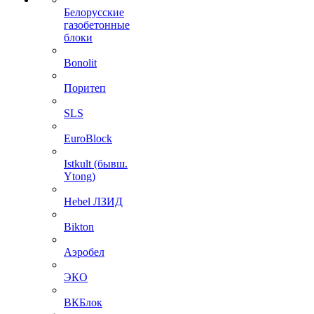
Белорусские
газобетонные
блоки
Bonolit
Поритеп
SLS
EuroBlock
Istkult (бывш.
Ytong)
Hebel ЛЗИД
Bikton
Аэробел
ЭКО
ВКБлок