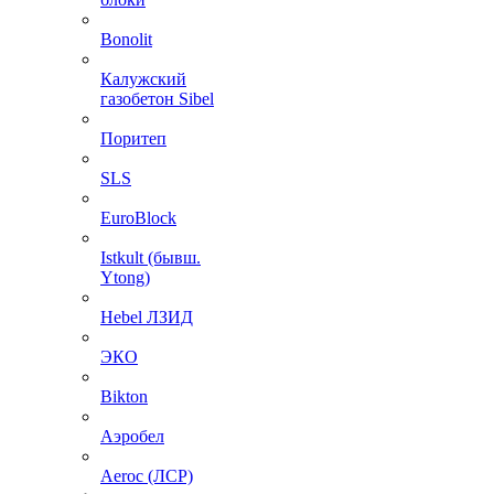
Bonolit
Калужский
газобетон Sibel
Поритеп
SLS
EuroBlock
Istkult (бывш.
Ytong)
Hebel ЛЗИД
ЭКО
Bikton
Аэробел
Aeroc (ЛСР)