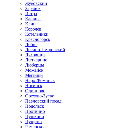
Жуковский
Зарайск
Истра
Кашира
Клин
Королёв
Котельники
Красногорск
Лобня
Лосино-Петровский
Луховицы
Лыткарино
Люберцы
Можайск
Мытищи
Наро-Фоминск
Ногинск
Одинцово
Орехово-Зуево
Павловский посад
Подольск
Протвино
Пушкино
Пущино
Раменское