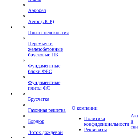
Аэробел
Aeroc (ЛСР)
Плиты перекрытия
Перемычки
железобетонные
брусковые ПБ
Фундаментные
блоки ФБС
Фундаментные
плиты ФЛ
Брусчатка
О компании
Газонная решетка
Ак
Политика
Бордюр
и
конфиденциальности
ск
Реквизиты
Лоток дождевой