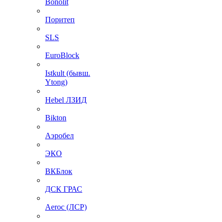
Bonolit
Поритеп
SLS
EuroBlock
Istkult (бывш.
Ytong)
Hebel ЛЗИД
Bikton
Аэробел
ЭКО
ВКБлок
ДСК ГРАС
Aeroc (ЛСР)