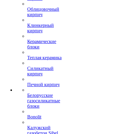
Облицовочный
кирпич
Клинкерный
кирпич
Керамические
блоки
Теплая керамика
Силикатный
кирпич
Печной кирпич
Белорусские
газосиликатные
блоки
Bonolit
Калужский
газобетон Sibel