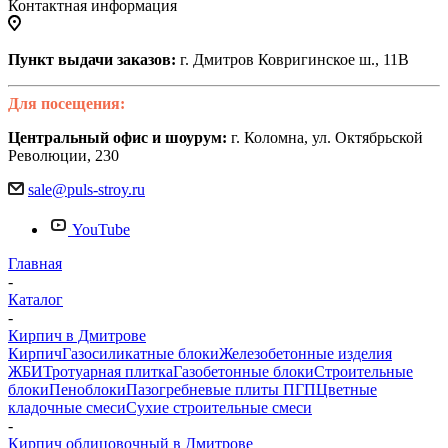
Контактная информация
Пункт выдачи заказов:
г. Дмитров Ковригинское ш., 11В
Для посещения:
Центральный офис и шоурум:
г. Коломна, ул. Октябрьской
Революции, 230
sale@puls-stroy.ru
YouTube
Главная
-
Каталог
-
Кирпич в Дмитрове
Кирпич
Газосиликатные блоки
Железобетонные изделия
ЖБИ
Тротуарная плитка
Газобетонные блоки
Строительные
блоки
Пеноблоки
Пазогребневые плиты ПГП
Цветные
кладочные смеси
Сухие строительные смеси
-
Кирпич облицовочный в Дмитрове