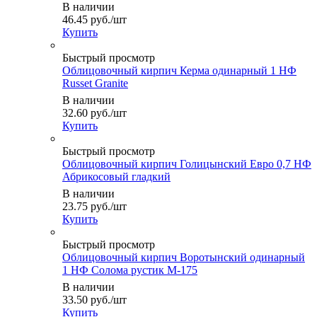
В наличии
46.45
руб.
/шт
Купить
Быстрый просмотр
Облицовочный кирпич Керма одинарный 1 НФ
Russet Granite
В наличии
32.60
руб.
/шт
Купить
Быстрый просмотр
Облицовочный кирпич Голицынский Евро 0,7 НФ
Абрикосовый гладкий
В наличии
23.75
руб.
/шт
Купить
Быстрый просмотр
Облицовочный кирпич Воротынский одинарный
1 НФ Солома рустик М-175
В наличии
33.50
руб.
/шт
Купить