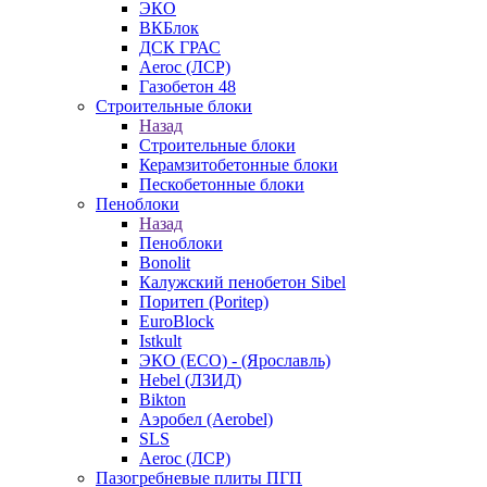
ЭКО
ВКБлок
ДСК ГРАС
Aeroc (ЛСР)
Газобетон 48
Строительные блоки
Назад
Строительные блоки
Керамзитобетонные блоки
Пескобетонные блоки
Пеноблоки
Назад
Пеноблоки
Bonolit
Калужский пенобетон Sibel
Поритеп (Poritep)
EuroBlock
Istkult
ЭКО (ECO) - (Ярославль)
Hebel (ЛЗИД)
Bikton
Аэробел (Aerobel)
SLS
Aeroc (ЛСР)
Пазогребневые плиты ПГП