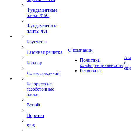
Фундаментные
блоки ФБС
Фундаментные
плиты ФЛ
Брусчатка
О компании
Газонная решетка
Ак
Политика
Бордюр
и
конфиденциальности
ск
Реквизиты
Лоток дождевой
Белорусские
газобетонные
блоки
Bonolit
Поритеп
SLS