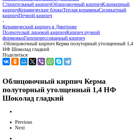
Строительный кирпич
Облицовочный кирпич
Клинкерный
кирпич
Керамические блоки
Теплая керамика
Силикатный
кирпич
Печной кирпич
-
Керамический кирпич в Дмитрове
Полнотелый лицевой кирпич
Кирпич ручной
формовки
Гиперпрессованный кирпич
-
Облицовочный кирпич Керма полуторный утолщенный 1,4
НФ Шоколад гладкий
Поделиться
Облицовочный кирпич Керма
полуторный утолщенный 1,4 НФ
Шоколад гладкий
Previous
Next