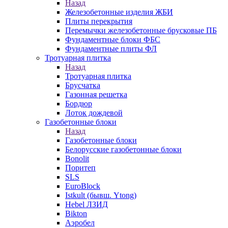
Назад
Железобетонные изделия ЖБИ
Плиты перекрытия
Перемычки железобетонные брусковые ПБ
Фундаментные блоки ФБС
Фундаментные плиты ФЛ
Тротуарная плитка
Назад
Тротуарная плитка
Брусчатка
Газонная решетка
Бордюр
Лоток дождевой
Газобетонные блоки
Назад
Газобетонные блоки
Белорусские газобетонные блоки
Bonolit
Поритеп
SLS
EuroBlock
Istkult (бывш. Ytong)
Hebel ЛЗИД
Bikton
Аэробел