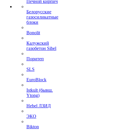
Печной кирпич
Белорусские
газосиликатные
блоки
Bonolit
Калужский
газобетон Sibel
Поритеп
SLS
EuroBlock
Istkult (бывш.
Ytong)
Hebel ЛЗИД
ЭКО
Bikton