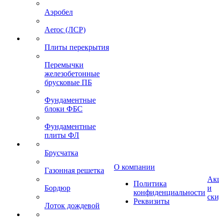
Аэробел
Aeroc (ЛСР)
Плиты перекрытия
Перемычки
железобетонные
брусковые ПБ
Фундаментные
блоки ФБС
Фундаментные
плиты ФЛ
Брусчатка
О компании
Газонная решетка
Ак
Политика
Бордюр
и
конфиденциальности
ск
Реквизиты
Лоток дождевой