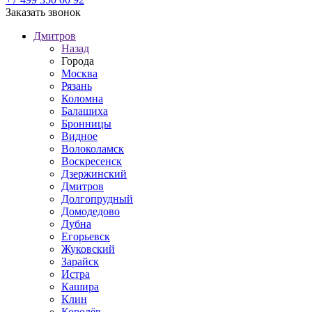
Заказать звонок
Дмитров
Назад
Города
Москва
Рязань
Коломна
Балашиха
Бронницы
Видное
Волоколамск
Воскресенск
Дзержинский
Дмитров
Долгопрудный
Домодедово
Дубна
Егорьевск
Жуковский
Зарайск
Истра
Кашира
Клин
Королёв