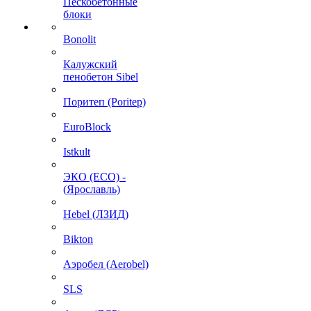
Пескобетонные
блоки
Bonolit
Калужский
пенобетон Sibel
Поритеп (Poritep)
EuroBlock
Istkult
ЭКО (ECO) -
(Ярославль)
Hebel (ЛЗИД)
Bikton
Аэробел (Aerobel)
SLS