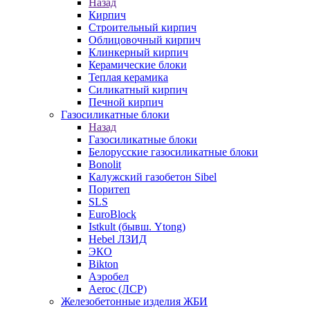
Назад
Кирпич
Строительный кирпич
Облицовочный кирпич
Клинкерный кирпич
Керамические блоки
Теплая керамика
Силикатный кирпич
Печной кирпич
Газосиликатные блоки
Назад
Газосиликатные блоки
Белорусские газосиликатные блоки
Bonolit
Калужский газобетон Sibel
Поритеп
SLS
EuroBlock
Istkult (бывш. Ytong)
Hebel ЛЗИД
ЭКО
Bikton
Аэробел
Aeroc (ЛСР)
Железобетонные изделия ЖБИ