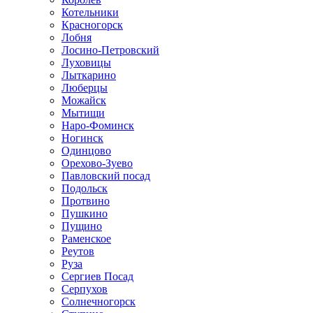
Котельники
Красногорск
Лобня
Лосино-Петровский
Луховицы
Лыткарино
Люберцы
Можайск
Мытищи
Наро-Фоминск
Ногинск
Одинцово
Орехово-Зуево
Павловский посад
Подольск
Протвино
Пушкино
Пущино
Раменское
Реутов
Руза
Сергиев Посад
Серпухов
Солнечногорск