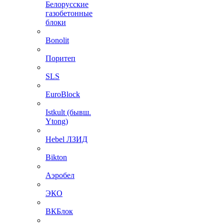
Белорусские
газобетонные
блоки
Bonolit
Поритеп
SLS
EuroBlock
Istkult (бывш.
Ytong)
Hebel ЛЗИД
Bikton
Аэробел
ЭКО
ВКБлок