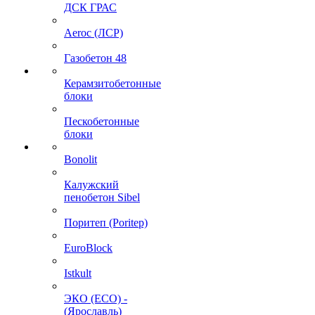
ДСК ГРАС
Aeroc (ЛСР)
Газобетон 48
Керамзитобетонные
блоки
Пескобетонные
блоки
Bonolit
Калужский
пенобетон Sibel
Поритеп (Poritep)
EuroBlock
Istkult
ЭКО (ECO) -
(Ярославль)