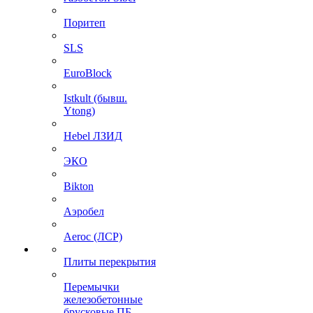
Поритеп
SLS
EuroBlock
Istkult (бывш.
Ytong)
Hebel ЛЗИД
ЭКО
Bikton
Аэробел
Aeroc (ЛСР)
Плиты перекрытия
Перемычки
железобетонные
брусковые ПБ