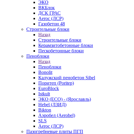
ЭКО
ВКБлок
ДСК ГРАС
Aeroc (ЛСР)
Газобетон 48
Строительные блоки
Назад
Строительные блоки
Керамзитобетонные блоки
Пескобетонные блоки
Пеноблоки
Назад
Пеноблоки
Bonolit
Калужский пенобетон Sibel
Поритеп (Poritep)
EuroBlock
Istkult
ЭКО (ECO) - (Ярославль)
Hebel (ЛЗИД)
Bikton
Аэробел (Aerobel)
SLS
Aeroc (ЛСР)
Пазогребневые плиты ПГП