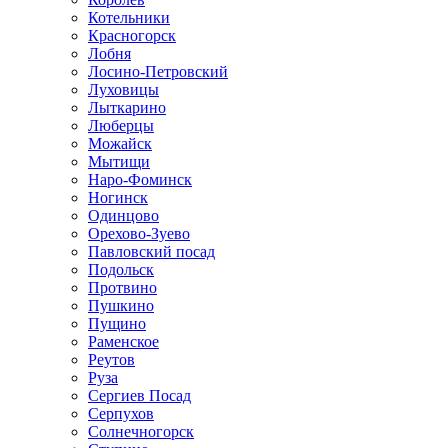
Котельники
Красногорск
Лобня
Лосино-Петровский
Луховицы
Лыткарино
Люберцы
Можайск
Мытищи
Наро-Фоминск
Ногинск
Одинцово
Орехово-Зуево
Павловский посад
Подольск
Протвино
Пушкино
Пущино
Раменское
Реутов
Руза
Сергиев Посад
Серпухов
Солнечногорск