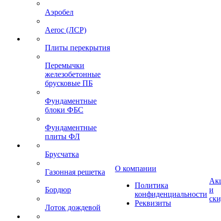
Аэробел
Aeroc (ЛСР)
Плиты перекрытия
Перемычки
железобетонные
брусковые ПБ
Фундаментные
блоки ФБС
Фундаментные
плиты ФЛ
Брусчатка
О компании
Газонная решетка
Ак
Политика
Бордюр
и
конфиденциальности
ск
Реквизиты
Лоток дождевой