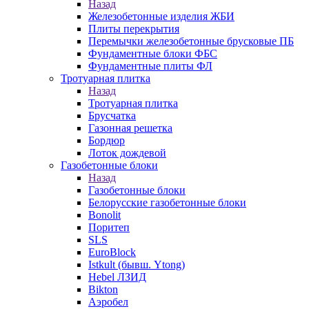
Назад
Железобетонные изделия ЖБИ
Плиты перекрытия
Перемычки железобетонные брусковые ПБ
Фундаментные блоки ФБС
Фундаментные плиты ФЛ
Тротуарная плитка
Назад
Тротуарная плитка
Брусчатка
Газонная решетка
Бордюр
Лоток дождевой
Газобетонные блоки
Назад
Газобетонные блоки
Белорусские газобетонные блоки
Bonolit
Поритеп
SLS
EuroBlock
Istkult (бывш. Ytong)
Hebel ЛЗИД
Bikton
Аэробел