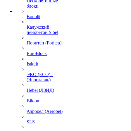
Пескобетонные
блоки
Bonolit
Калужский
пенобетон Sibel
Поритеп (Poritep)
EuroBlock
Istkult
ЭКО (ECO) -
(Ярославль)
Hebel (ЛЗИД)
Bikton
Аэробел (Aerobel)
SLS