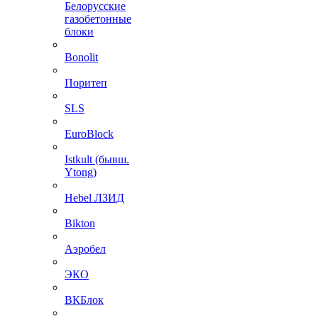
Белорусские
газобетонные
блоки
Bonolit
Поритеп
SLS
EuroBlock
Istkult (бывш.
Ytong)
Hebel ЛЗИД
Bikton
Аэробел
ЭКО
ВКБлок