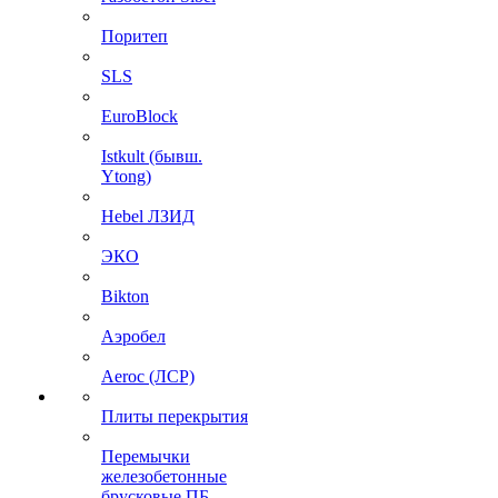
Поритеп
SLS
EuroBlock
Istkult (бывш.
Ytong)
Hebel ЛЗИД
ЭКО
Bikton
Аэробел
Aeroc (ЛСР)
Плиты перекрытия
Перемычки
железобетонные
брусковые ПБ