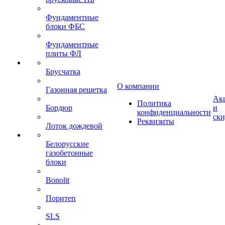
Фундаментные
блоки ФБС
Фундаментные
плиты ФЛ
Брусчатка
О компании
Газонная решетка
Ак
Политика
Бордюр
и
конфиденциальности
ск
Реквизиты
Лоток дождевой
Белорусские
газобетонные
блоки
Bonolit
Поритеп
SLS