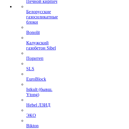
Печной кирпич
Белорусские
газосиликатные
блоки
Bonolit
Калужский
газобетон Sibel
Поритеп
SLS
EuroBlock
Istkult (бывш.
Ytong)
Hebel ЛЗИД
ЭКО
Bikton