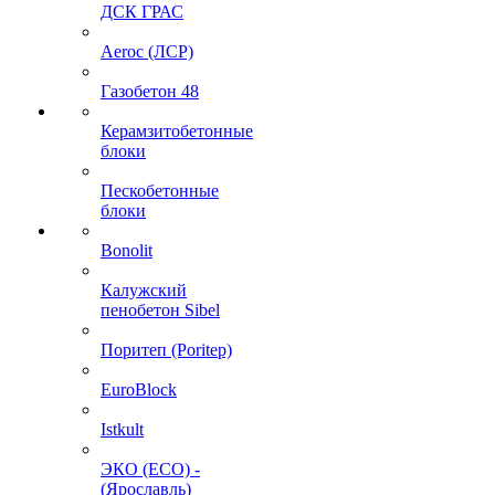
ДСК ГРАС
Aeroc (ЛСР)
Газобетон 48
Керамзитобетонные
блоки
Пескобетонные
блоки
Bonolit
Калужский
пенобетон Sibel
Поритеп (Poritep)
EuroBlock
Istkult
ЭКО (ECO) -
(Ярославль)