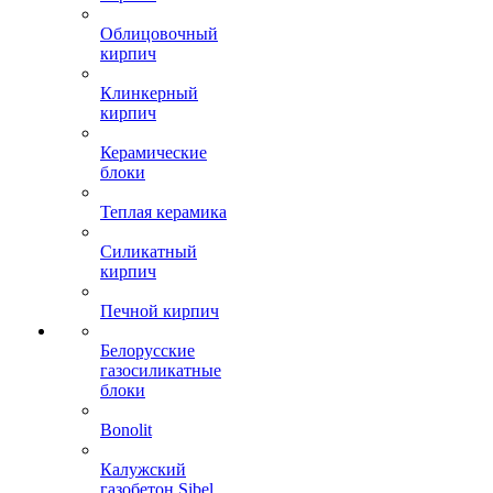
Облицовочный
кирпич
Клинкерный
кирпич
Керамические
блоки
Теплая керамика
Силикатный
кирпич
Печной кирпич
Белорусские
газосиликатные
блоки
Bonolit
Калужский
газобетон Sibel