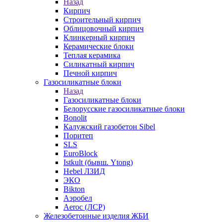
Назад
Кирпич
Строительный кирпич
Облицовочный кирпич
Клинкерный кирпич
Керамические блоки
Теплая керамика
Силикатный кирпич
Печной кирпич
Газосиликатные блоки
Назад
Газосиликатные блоки
Белорусские газосиликатные блоки
Bonolit
Калужский газобетон Sibel
Поритеп
SLS
EuroBlock
Istkult (бывш. Ytong)
Hebel ЛЗИД
ЭКО
Bikton
Аэробел
Aeroc (ЛСР)
Железобетонные изделия ЖБИ