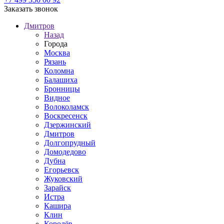
Заказать звонок
Дмитров
Назад
Города
Москва
Рязань
Коломна
Балашиха
Бронницы
Видное
Волоколамск
Воскресенск
Дзержинский
Дмитров
Долгопрудный
Домодедово
Дубна
Егорьевск
Жуковский
Зарайск
Истра
Кашира
Клин
Королёв