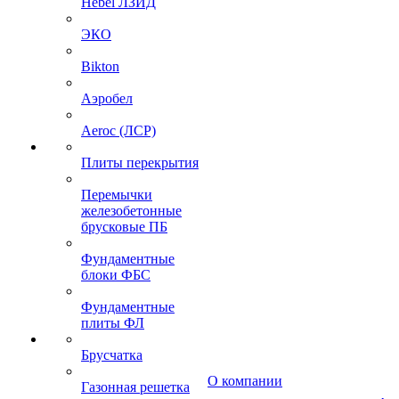
Hebel ЛЗИД
ЭКО
Bikton
Аэробел
Aeroc (ЛСР)
Плиты перекрытия
Перемычки
железобетонные
брусковые ПБ
Фундаментные
блоки ФБС
Фундаментные
плиты ФЛ
Брусчатка
О компании
Газонная решетка