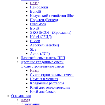
Назад
Пеноблоки
Bonolit
Калужский пенобетон Sibel
Поритеп (Poritep)
EuroBlock
Istkult
ЭКО (ECO) - (Ярославль)
Hebel (ЛЗИД)
Bikton
Аэробел (Aerobel)
SLS
Aeroc (ЛСР)
Пазогребневые плиты ПГП
Цветные кладочные смеси
Сухие строительные смеси
Назад
Сухие строительные смеси
Цемент в мешках
Кладочные растворы
Клей для теплоизоляции
Клей для блоков
О компании
Назад
О компании