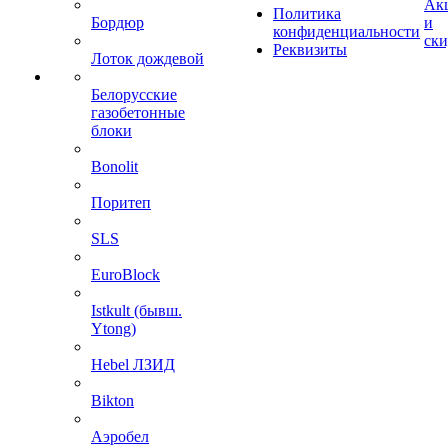
Ак
Политика
Бордюр
и
конфиденциальности
ск
Реквизиты
Лоток дождевой
Белорусские
газобетонные
блоки
Bonolit
Поритеп
SLS
EuroBlock
Istkult (бывш.
Ytong)
Hebel ЛЗИД
Bikton
Аэробел