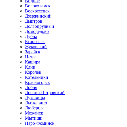
Видное
Волоколамск
Воскресенск
Дзержинский
Дмитров
Долгопрудный
Домодедово
Дубна
Егорьевск
Жуковский
Зарайск
Истра
Кашира
Клин
Королёв
Котельники
Красногорск
Лобня
Лосино-Петровский
Луховицы
Лыткарино
Люберцы
Можайск
Мытищи
Наро-Фоминск