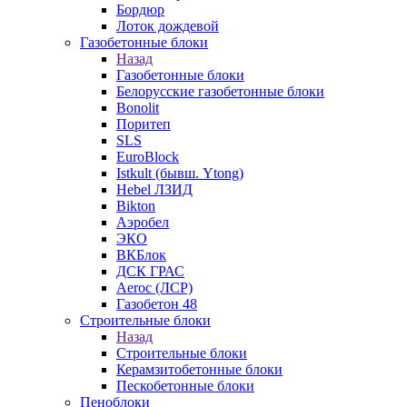
Бордюр
Лоток дождевой
Газобетонные блоки
Назад
Газобетонные блоки
Белорусские газобетонные блоки
Bonolit
Поритеп
SLS
EuroBlock
Istkult (бывш. Ytong)
Hebel ЛЗИД
Bikton
Аэробел
ЭКО
ВКБлок
ДСК ГРАС
Aeroc (ЛСР)
Газобетон 48
Строительные блоки
Назад
Строительные блоки
Керамзитобетонные блоки
Пескобетонные блоки
Пеноблоки