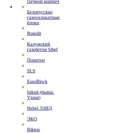
Печной кирпич
Белорусские
газосиликатные
блоки
Bonolit
Калужский
газобетон Sibel
Поритеп
SLS
EuroBlock
Istkult (бывш.
Ytong)
Hebel ЛЗИД
ЭКО
Bikton