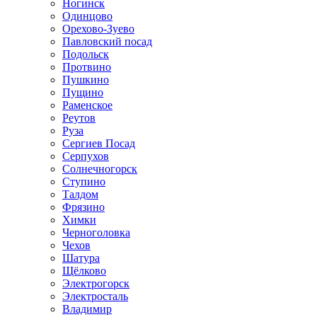
Ногинск
Одинцово
Орехово-Зуево
Павловский посад
Подольск
Протвино
Пушкино
Пущино
Раменское
Реутов
Руза
Сергиев Посад
Серпухов
Солнечногорск
Ступино
Талдом
Фрязино
Химки
Черноголовка
Чехов
Шатура
Щёлково
Электрогорск
Электросталь
Владимир