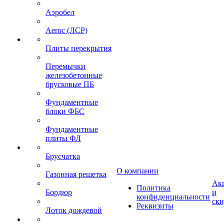
Аэробел
Aeroc (ЛСР)
Плиты перекрытия
Перемычки
железобетонные
брусковые ПБ
Фундаментные
блоки ФБС
Фундаментные
плиты ФЛ
Брусчатка
О компании
Газонная решетка
Ак
Политика
Бордюр
и
конфиденциальности
ск
Реквизиты
Лоток дождевой