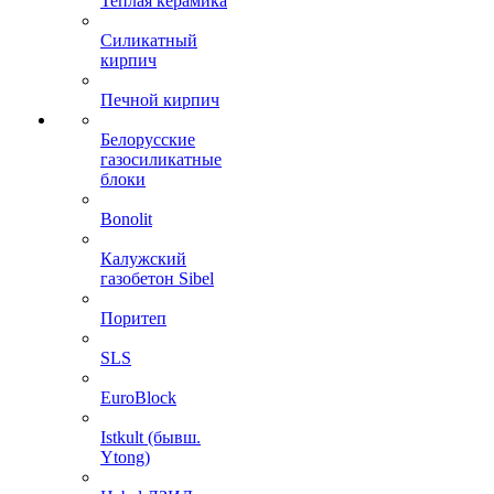
Теплая керамика
Силикатный
кирпич
Печной кирпич
Белорусские
газосиликатные
блоки
Bonolit
Калужский
газобетон Sibel
Поритеп
SLS
EuroBlock
Istkult (бывш.
Ytong)