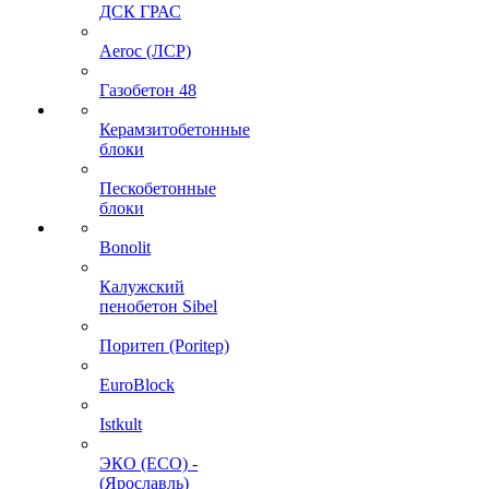
ДСК ГРАС
Aeroc (ЛСР)
Газобетон 48
Керамзитобетонные
блоки
Пескобетонные
блоки
Bonolit
Калужский
пенобетон Sibel
Поритеп (Poritep)
EuroBlock
Istkult
ЭКО (ECO) -
(Ярославль)