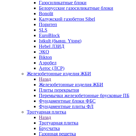
Газосиликатные блоки
Белорусские газосиликатные блоки
Bonolit
Калужский газобетон Sibel
Поритеп
SLS
EuroBlock
Istkult (бывш. Ytong)
Hebel ЛЗИД
ЭКО
Bikton
Аэробел
Aeroc (ЛСР)
Железобетонные изделия ЖБИ
Назад
Железобетонные изделия ЖБИ
Плиты перекрытия
Перемычки железобетонные брусковые ПБ
Фундаментные блоки ФБС
Фундаментные плиты ФЛ
Тротуарная плитка
Назад
Тротуарная плитка
Брусчатка
Газонная решетка