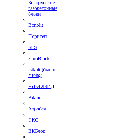
Белорусские
газобетонные
блоки
Bonolit
Поритеп
SLS
EuroBlock
Istkult (бывш.
Ytong)
Hebel ЛЗИД
Bikton
Аэробел
ЭКО
ВКБлок