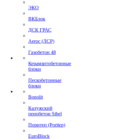
ЭКО
ВКБлок
ДСК ГРАС
Aeroc (ЛСР)
Газобетон 48
Керамзитобетонные
блоки
Пескобетонные
блоки
Bonolit
Калужский
пенобетон Sibel
Поритеп (Poritep)
EuroBlock