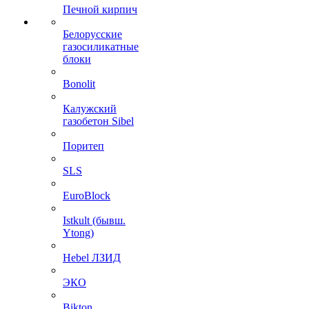
Печной кирпич
Белорусские
газосиликатные
блоки
Bonolit
Калужский
газобетон Sibel
Поритеп
SLS
EuroBlock
Istkult (бывш.
Ytong)
Hebel ЛЗИД
ЭКО
Bikton