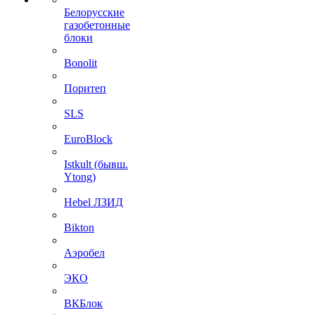
Белорусские
газобетонные
блоки
Bonolit
Поритеп
SLS
EuroBlock
Istkult (бывш.
Ytong)
Hebel ЛЗИД
Bikton
Аэробел
ЭКО
ВКБлок