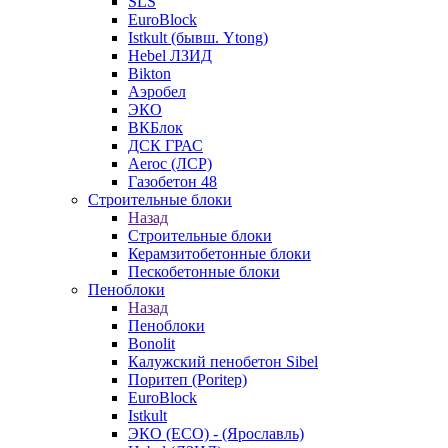
SLS
EuroBlock
Istkult (бывш. Ytong)
Hebel ЛЗИД
Bikton
Аэробел
ЭКО
ВКБлок
ДСК ГРАС
Aeroc (ЛСР)
Газобетон 48
Строительные блоки
Назад
Строительные блоки
Керамзитобетонные блоки
Пескобетонные блоки
Пеноблоки
Назад
Пеноблоки
Bonolit
Калужский пенобетон Sibel
Поритеп (Poritep)
EuroBlock
Istkult
ЭКО (ECO) - (Ярославль)