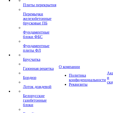
Плиты перекрытия
Перемычки
железобетонные
брусковые ПБ
Фундаментные
блоки ФБС
Фундаментные
плиты ФЛ
Брусчатка
О компании
Газонная решетка
Ак
Политика
Бордюр
и
конфиденциальности
ск
Реквизиты
Лоток дождевой
Белорусские
газобетонные
блоки