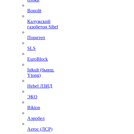
Bonolit
Калужский
газобетон Sibel
Поритеп
SLS
EuroBlock
Istkult (бывш.
Ytong)
Hebel ЛЗИД
ЭКО
Bikton
Аэробел
Aeroc (ЛСР)