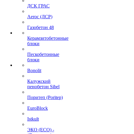
ДСК ГРАС
Aeroc (ЛСР)
Газобетон 48
Керамзитобетонные
блоки
Пескобетонные
блоки
Bonolit
Калужский
пенобетон Sibel
Поритеп (Poritep)
EuroBlock
Istkult
ЭКО (ECO) -