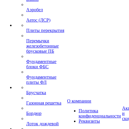
Аэробел
Aeroc (ЛСР)
Плиты перекрытия
Перемычки
железобетонные
брусковые ПБ
Фундаментные
блоки ФБС
Фундаментные
плиты ФЛ
Брусчатка
О компании
Газонная решетка
Ак
Политика
Бордюр
и
конфиденциальности
ск
Реквизиты
Лоток дождевой