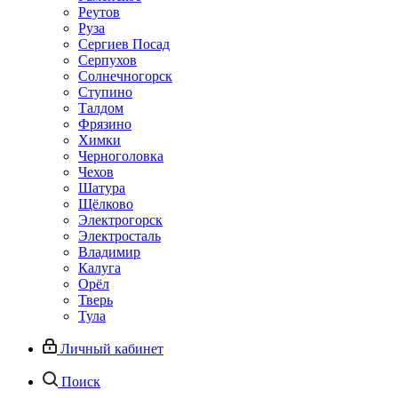
Реутов
Руза
Сергиев Посад
Серпухов
Солнечногорск
Ступино
Талдом
Фрязино
Химки
Черноголовка
Чехов
Шатура
Щёлково
Электрогорск
Электросталь
Владимир
Калуга
Орёл
Тверь
Тула
Личный кабинет
Поиск