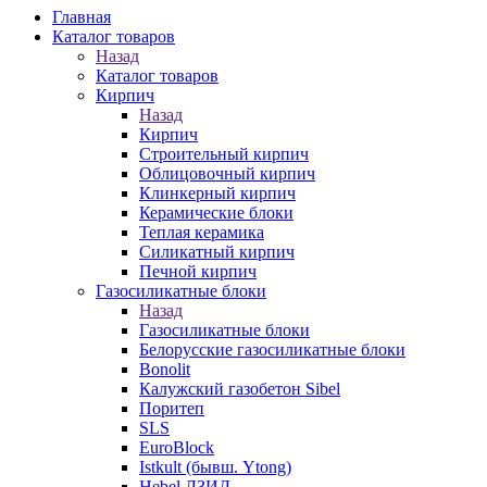
Главная
Каталог товаров
Назад
Каталог товаров
Кирпич
Назад
Кирпич
Строительный кирпич
Облицовочный кирпич
Клинкерный кирпич
Керамические блоки
Теплая керамика
Силикатный кирпич
Печной кирпич
Газосиликатные блоки
Назад
Газосиликатные блоки
Белорусские газосиликатные блоки
Bonolit
Калужский газобетон Sibel
Поритеп
SLS
EuroBlock
Istkult (бывш. Ytong)
Hebel ЛЗИД