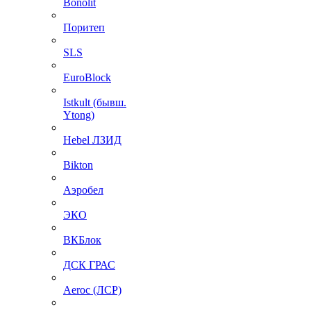
Bonolit
Поритеп
SLS
EuroBlock
Istkult (бывш.
Ytong)
Hebel ЛЗИД
Bikton
Аэробел
ЭКО
ВКБлок
ДСК ГРАС
Aeroc (ЛСР)