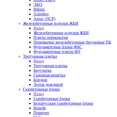
ЭКО
Bikton
Аэробел
Aeroc (ЛСР)
Железобетонные изделия ЖБИ
Назад
Железобетонные изделия ЖБИ
Плиты перекрытия
Перемычки железобетонные брусковые ПБ
Фундаментные блоки ФБС
Фундаментные плиты ФЛ
Тротуарная плитка
Назад
Тротуарная плитка
Брусчатка
Газонная решетка
Бордюр
Лоток дождевой
Газобетонные блоки
Назад
Газобетонные блоки
Белорусские газобетонные блоки
Bonolit
Поритеп