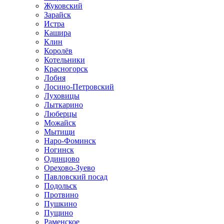
Жуковский
Зарайск
Истра
Кашира
Клин
Королёв
Котельники
Красногорск
Лобня
Лосино-Петровский
Луховицы
Лыткарино
Люберцы
Можайск
Мытищи
Наро-Фоминск
Ногинск
Одинцово
Орехово-Зуево
Павловский посад
Подольск
Протвино
Пушкино
Пущино
Раменское