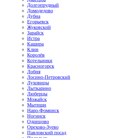
Долгопрудный
Домодедово
Дубна
Егорьевск
Жуковский
Зарайск
Истра
Кашира
Клин
Королёв
Котельники
Красногорск
Лобня
Лосино-Петровский
Луховицы
Лыткарино
Люберцы
Можайск
Мытищи
Наро-Фоминск
Ногинск
Одинцово
Орехово-Зуево
Павловский посад