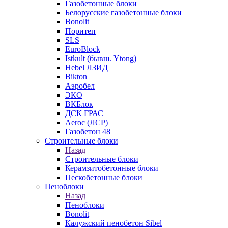
Газобетонные блоки
Белорусские газобетонные блоки
Bonolit
Поритеп
SLS
EuroBlock
Istkult (бывш. Ytong)
Hebel ЛЗИД
Bikton
Аэробел
ЭКО
ВКБлок
ДСК ГРАС
Aeroc (ЛСР)
Газобетон 48
Строительные блоки
Назад
Строительные блоки
Керамзитобетонные блоки
Пескобетонные блоки
Пеноблоки
Назад
Пеноблоки
Bonolit
Калужский пенобетон Sibel