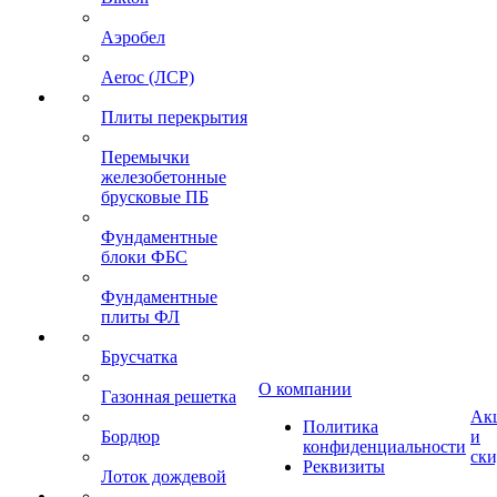
Аэробел
Aeroc (ЛСР)
Плиты перекрытия
Перемычки
железобетонные
брусковые ПБ
Фундаментные
блоки ФБС
Фундаментные
плиты ФЛ
Брусчатка
О компании
Газонная решетка
Ак
Политика
Бордюр
и
конфиденциальности
ск
Реквизиты
Лоток дождевой