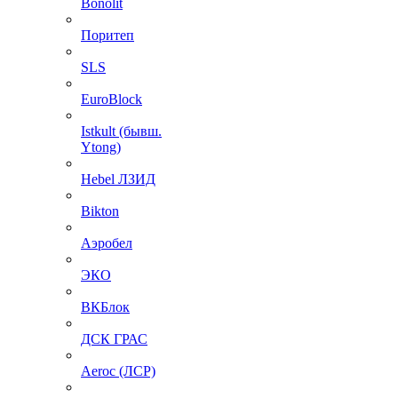
Bonolit
Поритеп
SLS
EuroBlock
Istkult (бывш.
Ytong)
Hebel ЛЗИД
Bikton
Аэробел
ЭКО
ВКБлок
ДСК ГРАС
Aeroc (ЛСР)