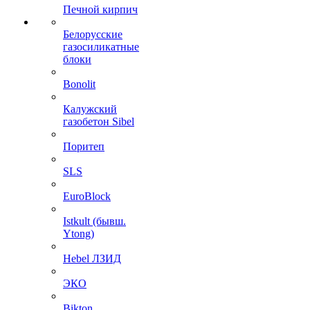
Печной кирпич
Белорусские
газосиликатные
блоки
Bonolit
Калужский
газобетон Sibel
Поритеп
SLS
EuroBlock
Istkult (бывш.
Ytong)
Hebel ЛЗИД
ЭКО
Bikton