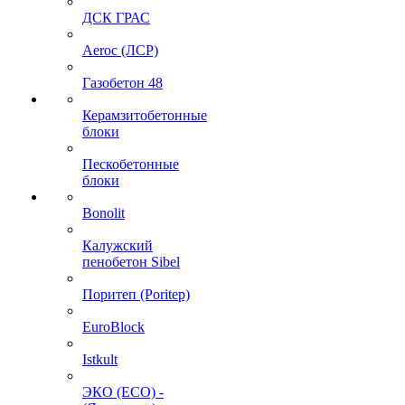
ДСК ГРАС
Aeroc (ЛСР)
Газобетон 48
Керамзитобетонные
блоки
Пескобетонные
блоки
Bonolit
Калужский
пенобетон Sibel
Поритеп (Poritep)
EuroBlock
Istkult
ЭКО (ECO) -