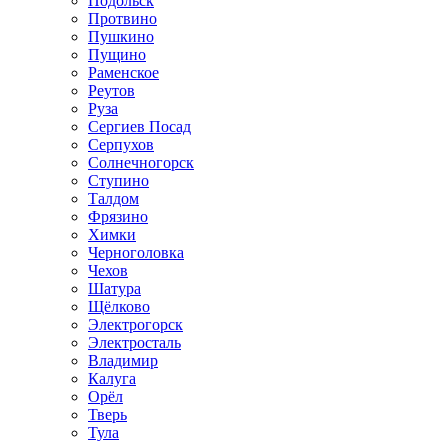
Подольск
Протвино
Пушкино
Пущино
Раменское
Реутов
Руза
Сергиев Посад
Серпухов
Солнечногорск
Ступино
Талдом
Фрязино
Химки
Черноголовка
Чехов
Шатура
Щёлково
Электрогорск
Электросталь
Владимир
Калуга
Орёл
Тверь
Тула