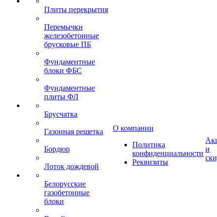
Плиты перекрытия
Перемычки
железобетонные
брусковые ПБ
Фундаментные
блоки ФБС
Фундаментные
плиты ФЛ
Брусчатка
О компании
Газонная решетка
Ак
Политика
Бордюр
и
конфиденциальности
ск
Реквизиты
Лоток дождевой
Белорусские
газобетонные
блоки