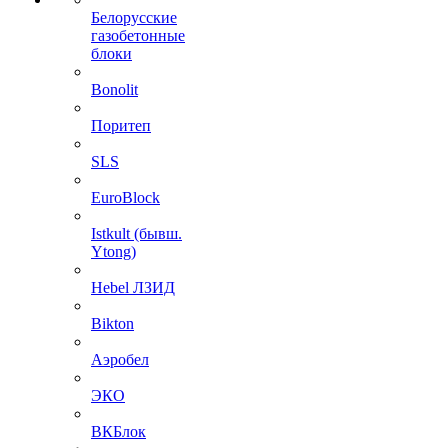
Белорусские
газобетонные
блоки
Bonolit
Поритеп
SLS
EuroBlock
Istkult (бывш.
Ytong)
Hebel ЛЗИД
Bikton
Аэробел
ЭКО
ВКБлок