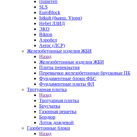
Поритеп
SLS
EuroBlock
Istkult (бывш. Ytong)
Hebel ЛЗИД
ЭКО
Bikton
Аэробел
Aeroc (ЛСР)
Железобетонные изделия ЖБИ
Назад
Железобетонные изделия ЖБИ
Плиты перекрытия
Перемычки железобетонные брусковые ПБ
Фундаментные блоки ФБС
Фундаментные плиты ФЛ
Тротуарная плитка
Назад
Тротуарная плитка
Брусчатка
Газонная решетка
Бордюр
Лоток дождевой
Газобетонные блоки
Назад