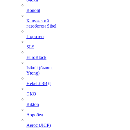
Bonolit
Калужский
газобетон Sibel
Поритеп
SLS
EuroBlock
Istkult (бывш.
Ytong)
Hebel ЛЗИД
ЭКО
Bikton
Аэробел
Aeroc (ЛСР)