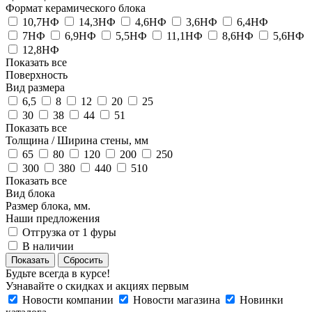
Формат керамического блока
10,7НФ
14,3НФ
4,6НФ
3,6НФ
6,4НФ
7НФ
6,9НФ
5,5НФ
11,1НФ
8,6НФ
5,6НФ
12,8НФ
Показать все
Поверхность
Вид размера
6,5
8
12
20
25
30
38
44
51
Показать все
Толщина / Ширина стены, мм
65
80
120
200
250
300
380
440
510
Показать все
Вид блока
Размер блока, мм.
Наши предложения
Отгрузка от 1 фуры
В наличии
Сбросить
Будьте всегда в курсе!
Узнавайте о скидках и акциях первым
Новости компании
Новости магазина
Новинки