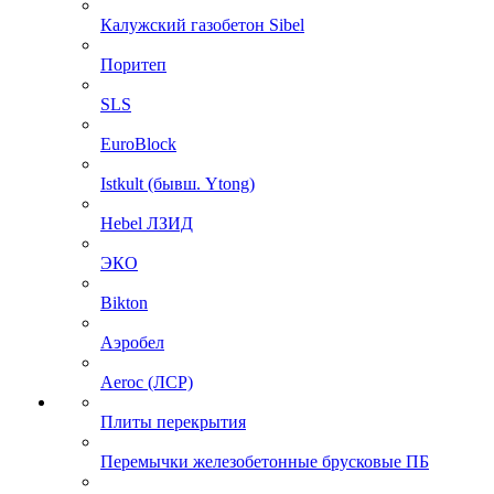
Калужский газобетон Sibel
Поритеп
SLS
EuroBlock
Istkult (бывш. Ytong)
Hebel ЛЗИД
ЭКО
Bikton
Аэробел
Aeroc (ЛСР)
Плиты перекрытия
Перемычки железобетонные брусковые ПБ