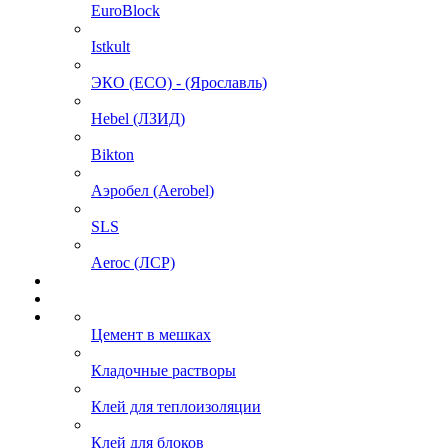
EuroBlock
Istkult
ЭКО (ECO) - (Ярославль)
Hebel (ЛЗИД)
Bikton
Аэробел (Aerobel)
SLS
Aeroc (ЛСР)
Цемент в мешках
Кладочные растворы
Клей для теплоизоляции
Клей для блоков