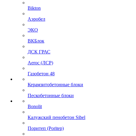
Bikton
Аэробел
ЭКО
ВКБлок
ДСК ГРАС
Aeroc (ЛСР)
Газобетон 48
Керамзитобетонные блоки
Пескобетонные блоки
Bonolit
Калужский пенобетон Sibel
Поритеп (Poritep)