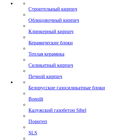
Строительный кирпич
Облицовочный кирпич
Клинкерный кирпич
Керамические блоки
Теплая керамика
Силикатный кирпич
Печной кирпич
Белорусские газосиликатные блоки
Bonolit
Калужский газобетон Sibel
Поритеп
SLS