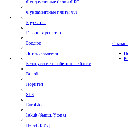
Фундаментные блоки ФБС
Фундаментные плиты ФЛ
Брусчатка
Газонная решетка
Бордюр
О комп
Лоток дождевой
П
Р
Белорусские газобетонные блоки
Bonolit
Поритеп
SLS
EuroBlock
Istkult (бывш. Ytong)
Hebel ЛЗИД