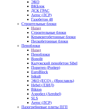
ЭКО
ВКБлок
ДСК ГРАС
Aeroc (ЛСР)
Газобетон 48
Строительные блоки
Назад
Строительные блоки
Керамзитобетонные блоки
Пескобетонные блоки
Пеноблоки
Назад
Пеноблоки
Bonolit
Калужский пенобетон Sibel
Поритеп (Poritep)
EuroBlock
Istkult
ЭКО (ECO) - (Ярославль)
Hebel (ЛЗИД)
Bikton
Аэробел (Aerobel)
SLS
Aeroc (ЛСР)
Пазогребневые плиты ПГП