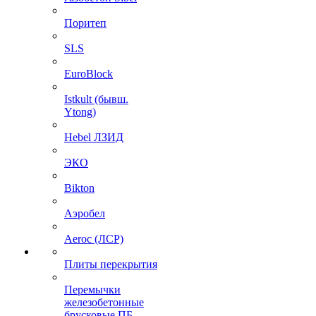
Поритеп
SLS
EuroBlock
Istkult (бывш.
Ytong)
Hebel ЛЗИД
ЭКО
Bikton
Аэробел
Aeroc (ЛСР)
Плиты перекрытия
Перемычки
железобетонные
брусковые ПБ