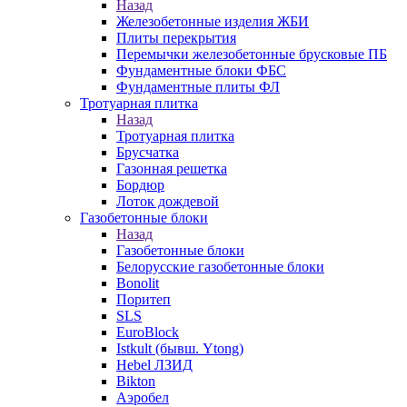
Назад
Железобетонные изделия ЖБИ
Плиты перекрытия
Перемычки железобетонные брусковые ПБ
Фундаментные блоки ФБС
Фундаментные плиты ФЛ
Тротуарная плитка
Назад
Тротуарная плитка
Брусчатка
Газонная решетка
Бордюр
Лоток дождевой
Газобетонные блоки
Назад
Газобетонные блоки
Белорусские газобетонные блоки
Bonolit
Поритеп
SLS
EuroBlock
Istkult (бывш. Ytong)
Hebel ЛЗИД
Bikton
Аэробел