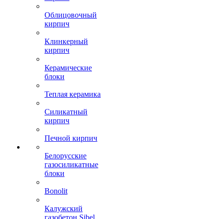
Облицовочный
кирпич
Клинкерный
кирпич
Керамические
блоки
Теплая керамика
Силикатный
кирпич
Печной кирпич
Белорусские
газосиликатные
блоки
Bonolit
Калужский
газобетон Sibel