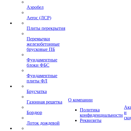
Аэробел
Aeroc (ЛСР)
Плиты перекрытия
Перемычки
железобетонные
брусковые ПБ
Фундаментные
блоки ФБС
Фундаментные
плиты ФЛ
Брусчатка
О компании
Газонная решетка
Ак
Политика
Бордюр
и
конфиденциальности
ск
Реквизиты
Лоток дождевой