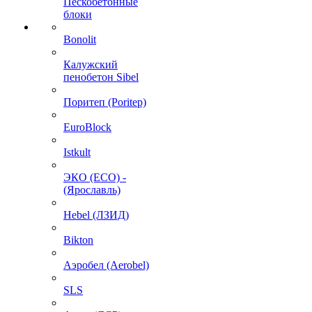
Пескобетонные
блоки
Bonolit
Калужский
пенобетон Sibel
Поритеп (Poritep)
EuroBlock
Istkult
ЭКО (ECO) -
(Ярославль)
Hebel (ЛЗИД)
Bikton
Аэробел (Aerobel)
SLS