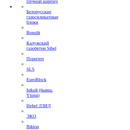
Печной кирпич
Белорусские
газосиликатные
блоки
Bonolit
Калужский
газобетон Sibel
Поритеп
SLS
EuroBlock
Istkult (бывш.
Ytong)
Hebel ЛЗИД
ЭКО
Bikton