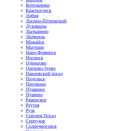
Котельники
Красногорск
Лобня
Лосино-Петровский
Луховицы
Лыткарино
Люберцы
Можайск
Мытищи
Наро-Фоминск
Ногинск
Одинцово
Орехово-Зуево
Павловский посад
Подольск
Протвино
Пушкино
Пущино
Раменское
Реутов
Руза
Сергиев Посад
Серпухов
Солнечногорск