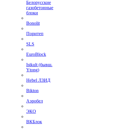
Белорусские
газобетонные
блоки
Bonolit
Поритеп
SLS
EuroBlock
Istkult (бывш.
Ytong)
Hebel ЛЗИД
Bikton
Аэробел
ЭКО
ВКБлок