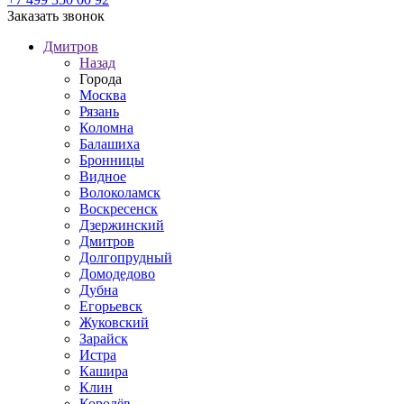
Заказать звонок
Дмитров
Назад
Города
Москва
Рязань
Коломна
Балашиха
Бронницы
Видное
Волоколамск
Воскресенск
Дзержинский
Дмитров
Долгопрудный
Домодедово
Дубна
Егорьевск
Жуковский
Зарайск
Истра
Кашира
Клин
Королёв