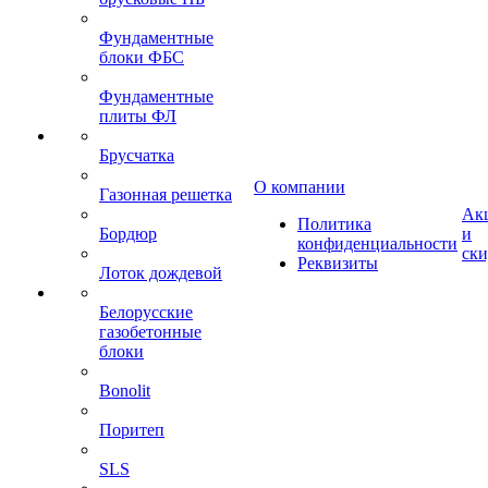
Фундаментные
блоки ФБС
Фундаментные
плиты ФЛ
Брусчатка
О компании
Газонная решетка
Ак
Политика
Бордюр
и
конфиденциальности
ск
Реквизиты
Лоток дождевой
Белорусские
газобетонные
блоки
Bonolit
Поритеп
SLS