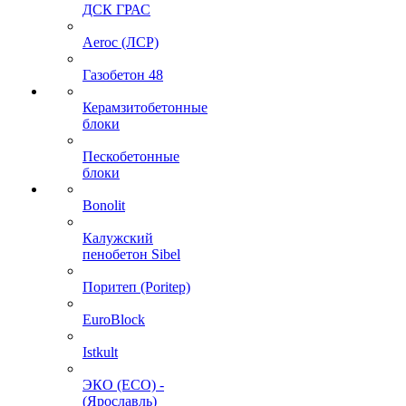
ДСК ГРАС
Aeroc (ЛСР)
Газобетон 48
Керамзитобетонные
блоки
Пескобетонные
блоки
Bonolit
Калужский
пенобетон Sibel
Поритеп (Poritep)
EuroBlock
Istkult
ЭКО (ECO) -
(Ярославль)