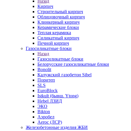
Назад
Кирпич
Строительный кирпич
Облицовочный кирпич
Клинкерный кирпич
Керамические блоки
Теплая керамика
Силикатный кирпич
Печной кирпич
Газосиликатные блоки
Назад
Газосиликатные блоки
Белорусские газосиликатные блоки
Bonolit
Калужский газобетон Sibel
Поритеп
SLS
EuroBlock
Istkult (бывш. Ytong)
Hebel ЛЗИД
ЭКО
Bikton
Аэробел
Aeroc (ЛСР)
Железобетонные изделия ЖБИ