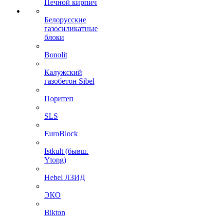
Печной кирпич
Белорусские
газосиликатные
блоки
Bonolit
Калужский
газобетон Sibel
Поритеп
SLS
EuroBlock
Istkult (бывш.
Ytong)
Hebel ЛЗИД
ЭКО
Bikton