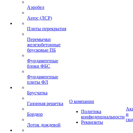
Аэробел
Aeroc (ЛСР)
Плиты перекрытия
Перемычки
железобетонные
брусковые ПБ
Фундаментные
блоки ФБС
Фундаментные
плиты ФЛ
Брусчатка
О компании
Газонная решетка
Ак
Политика
Бордюр
и
конфиденциальности
ск
Реквизиты
Лоток дождевой