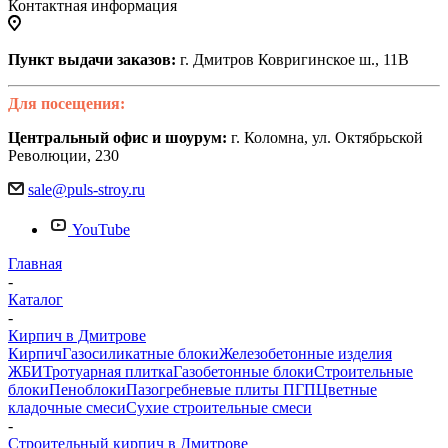
Контактная информация
Пункт выдачи заказов:
г. Дмитров Ковригинское ш., 11В
Для посещения:
Центральный офис и шоурум:
г. Коломна, ул. Октябрьской
Революции, 230
sale@puls-stroy.ru
YouTube
Главная
-
Каталог
-
Кирпич в Дмитрове
Кирпич
Газосиликатные блоки
Железобетонные изделия
ЖБИ
Тротуарная плитка
Газобетонные блоки
Строительные
блоки
Пеноблоки
Пазогребневые плиты ПГП
Цветные
кладочные смеси
Сухие строительные смеси
-
Строительный кирпич в Дмитрове