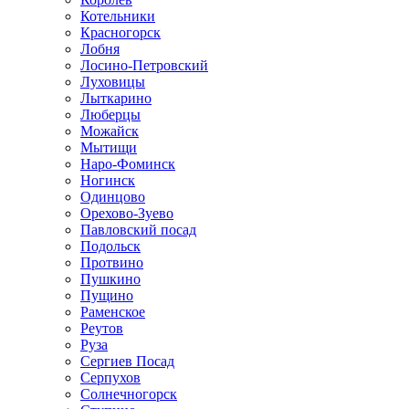
Котельники
Красногорск
Лобня
Лосино-Петровский
Луховицы
Лыткарино
Люберцы
Можайск
Мытищи
Наро-Фоминск
Ногинск
Одинцово
Орехово-Зуево
Павловский посад
Подольск
Протвино
Пушкино
Пущино
Раменское
Реутов
Руза
Сергиев Посад
Серпухов
Солнечногорск