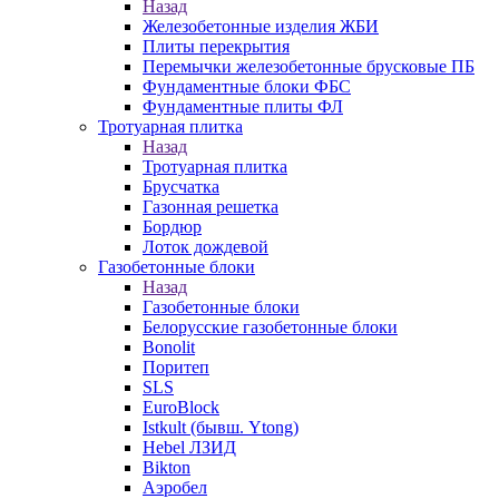
Назад
Железобетонные изделия ЖБИ
Плиты перекрытия
Перемычки железобетонные брусковые ПБ
Фундаментные блоки ФБС
Фундаментные плиты ФЛ
Тротуарная плитка
Назад
Тротуарная плитка
Брусчатка
Газонная решетка
Бордюр
Лоток дождевой
Газобетонные блоки
Назад
Газобетонные блоки
Белорусские газобетонные блоки
Bonolit
Поритеп
SLS
EuroBlock
Istkult (бывш. Ytong)
Hebel ЛЗИД
Bikton
Аэробел