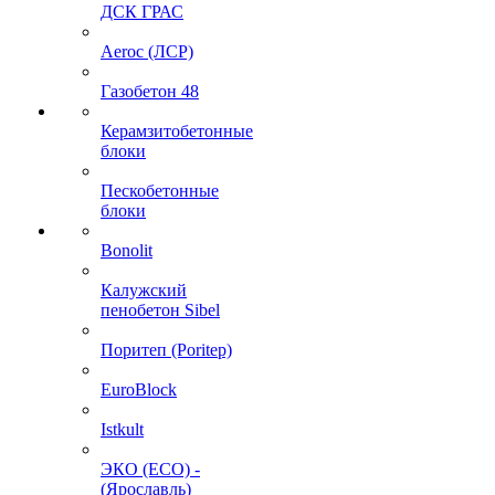
ДСК ГРАС
Aeroc (ЛСР)
Газобетон 48
Керамзитобетонные
блоки
Пескобетонные
блоки
Bonolit
Калужский
пенобетон Sibel
Поритеп (Poritep)
EuroBlock
Istkult
ЭКО (ECO) -
(Ярославль)