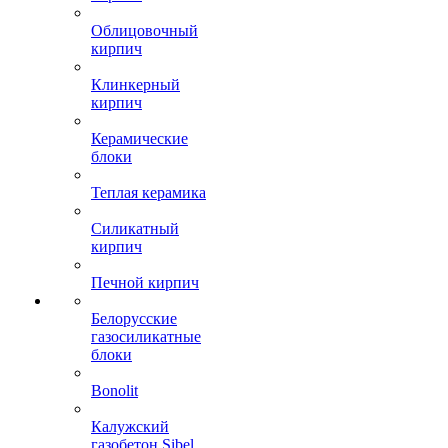
Облицовочный
кирпич
Клинкерный
кирпич
Керамические
блоки
Теплая керамика
Силикатный
кирпич
Печной кирпич
Белорусские
газосиликатные
блоки
Bonolit
Калужский
газобетон Sibel