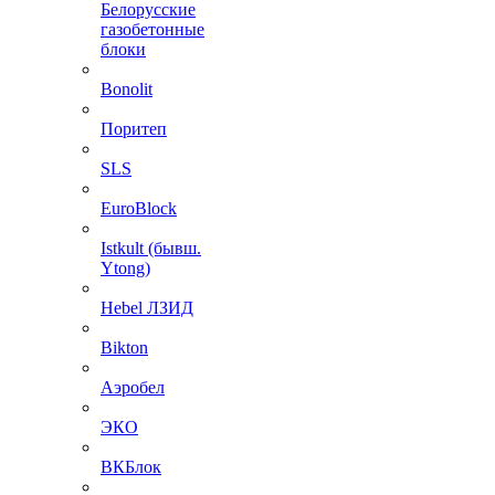
Белорусские
газобетонные
блоки
Bonolit
Поритеп
SLS
EuroBlock
Istkult (бывш.
Ytong)
Hebel ЛЗИД
Bikton
Аэробел
ЭКО
ВКБлок