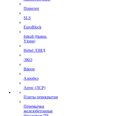
Поритеп
SLS
EuroBlock
Istkult (бывш.
Ytong)
Hebel ЛЗИД
ЭКО
Bikton
Аэробел
Aeroc (ЛСР)
Плиты перекрытия
Перемычки
железобетонные
брусковые ПБ