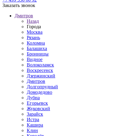
Заказать звонок
Дмитров
Назад
Города
Москва
Рязань
Коломна
Балашиха
Бронницы
Видное
Волоколамск
Воскресенск
Дзержинский
Дмитров
Долгопрудный
Домодедово
Дубна
Егорьевск
Жуковский
Зарайск
Истра
Кашира
Клин
Королёв