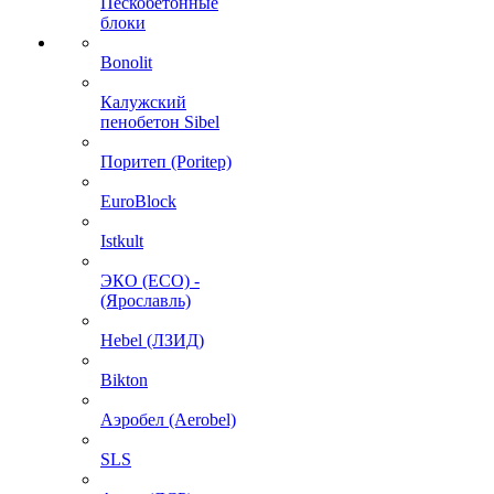
Пескобетонные
блоки
Bonolit
Калужский
пенобетон Sibel
Поритеп (Poritep)
EuroBlock
Istkult
ЭКО (ECO) -
(Ярославль)
Hebel (ЛЗИД)
Bikton
Аэробел (Aerobel)
SLS