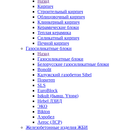
Назад
Кирпич
Строительный кирпич
Облицовочный кирпич
Клинкерный кирпич
Керамические блоки
Теплая керамика
Силикатный кирпич
Печной кирпич
Газосиликатные блоки
Назад
Газосиликатные блоки
Белорусские газосиликатные блоки
Bonolit
Калужский газобетон Sibel
Поритеп
SLS
EuroBlock
Istkult (бывш. Ytong)
Hebel ЛЗИД
ЭКО
Bikton
Аэробел
Aeroc (ЛСР)
Железобетонные изделия ЖБИ