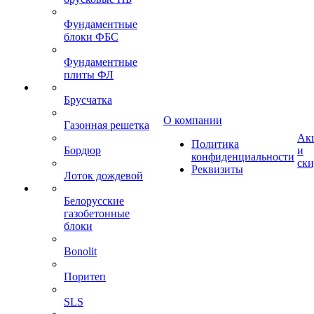
Фундаментные
блоки ФБС
Фундаментные
плиты ФЛ
Брусчатка
О компании
Газонная решетка
Ак
Политика
Бордюр
и
конфиденциальности
ск
Реквизиты
Лоток дождевой
Белорусские
газобетонные
блоки
Bonolit
Поритеп
SLS