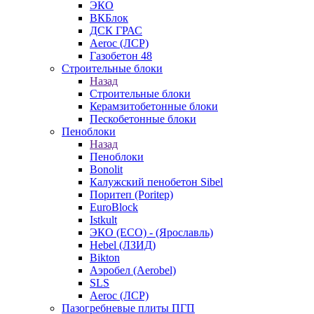
ЭКО
ВКБлок
ДСК ГРАС
Aeroc (ЛСР)
Газобетон 48
Строительные блоки
Назад
Строительные блоки
Керамзитобетонные блоки
Пескобетонные блоки
Пеноблоки
Назад
Пеноблоки
Bonolit
Калужский пенобетон Sibel
Поритеп (Poritep)
EuroBlock
Istkult
ЭКО (ECO) - (Ярославль)
Hebel (ЛЗИД)
Bikton
Аэробел (Aerobel)
SLS
Aeroc (ЛСР)
Пазогребневые плиты ПГП