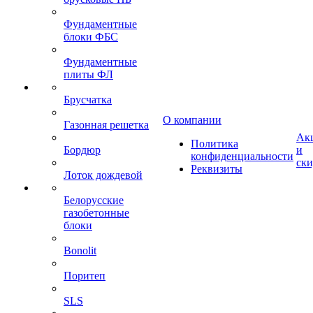
Фундаментные
блоки ФБС
Фундаментные
плиты ФЛ
Брусчатка
О компании
Газонная решетка
Ак
Политика
Бордюр
и
конфиденциальности
ск
Реквизиты
Лоток дождевой
Белорусские
газобетонные
блоки
Bonolit
Поритеп
SLS