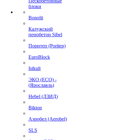
Пескобетонные
блоки
Bonolit
Калужский
пенобетон Sibel
Поритеп (Poritep)
EuroBlock
Istkult
ЭКО (ECO) -
(Ярославль)
Hebel (ЛЗИД)
Bikton
Аэробел (Aerobel)
SLS