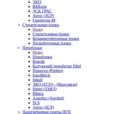
ЭКО
ВКБлок
ДСК ГРАС
Aeroc (ЛСР)
Газобетон 48
Строительные блоки
Назад
Строительные блоки
Керамзитобетонные блоки
Пескобетонные блоки
Пеноблоки
Назад
Пеноблоки
Bonolit
Калужский пенобетон Sibel
Поритеп (Poritep)
EuroBlock
Istkult
ЭКО (ECO) - (Ярославль)
Hebel (ЛЗИД)
Bikton
Аэробел (Aerobel)
SLS
Aeroc (ЛСР)
Пазогребневые плиты ПГП