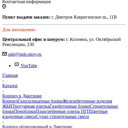
Контактная информация
Пункт выдачи заказов:
г. Дмитров Ковригинское ш., 11В
Для посещения:
Центральный офис и шоурум:
г. Коломна, ул. Октябрьской
Революции, 230
sale@puls-stroy.ru
YouTube
Главная
-
Каталог
-
Кирпич в Дмитрове
Кирпич
Газосиликатные блоки
Железобетонные изделия
ЖБИ
Тротуарная плитка
Газобетонные блоки
Строительные
блоки
Пеноблоки
Пазогребневые плиты ПГП
Цветные
кладочные смеси
Сухие строительные смеси
-
Кирпич облицовочный в Дмитрове