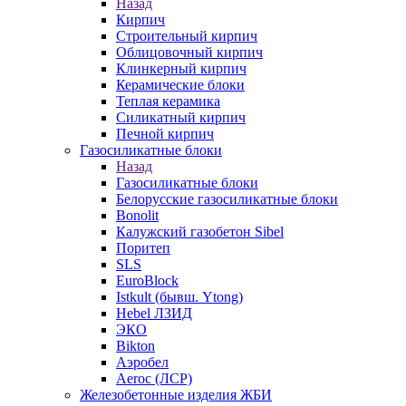
Назад
Кирпич
Строительный кирпич
Облицовочный кирпич
Клинкерный кирпич
Керамические блоки
Теплая керамика
Силикатный кирпич
Печной кирпич
Газосиликатные блоки
Назад
Газосиликатные блоки
Белорусские газосиликатные блоки
Bonolit
Калужский газобетон Sibel
Поритеп
SLS
EuroBlock
Istkult (бывш. Ytong)
Hebel ЛЗИД
ЭКО
Bikton
Аэробел
Aeroc (ЛСР)
Железобетонные изделия ЖБИ