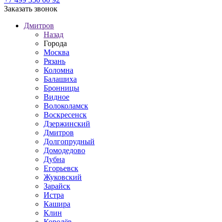
Заказать звонок
Дмитров
Назад
Города
Москва
Рязань
Коломна
Балашиха
Бронницы
Видное
Волоколамск
Воскресенск
Дзержинский
Дмитров
Долгопрудный
Домодедово
Дубна
Егорьевск
Жуковский
Зарайск
Истра
Кашира
Клин
Королёв