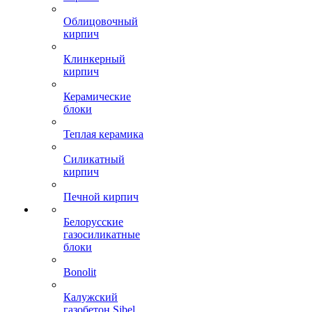
Облицовочный
кирпич
Клинкерный
кирпич
Керамические
блоки
Теплая керамика
Силикатный
кирпич
Печной кирпич
Белорусские
газосиликатные
блоки
Bonolit
Калужский
газобетон Sibel