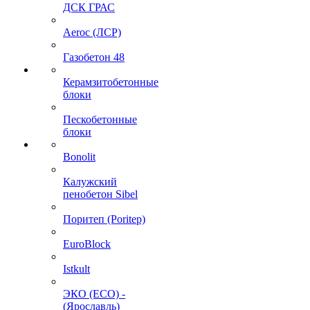
ДСК ГРАС
Aeroc (ЛСР)
Газобетон 48
Керамзитобетонные
блоки
Пескобетонные
блоки
Bonolit
Калужский
пенобетон Sibel
Поритеп (Poritep)
EuroBlock
Istkult
ЭКО (ECO) -
(Ярославль)