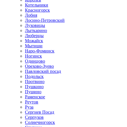
Котельники
Красногорск
Лобня
Лосино-Петровский
Луховицы
Лыткарино
Люберцы
Можайск
Мытищи
Наро-Фоминск
Ногинск
Одинцово
Орехово-Зуево
Павловский посад
Подольск
Протвино
Пушкино
Пущино
Раменское
Реутов
Руза
Сергиев Посад
Серпухов
Солнечногорск