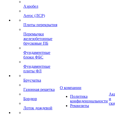
Аэробел
Aeroc (ЛСР)
Плиты перекрытия
Перемычки
железобетонные
брусковые ПБ
Фундаментные
блоки ФБС
Фундаментные
плиты ФЛ
Брусчатка
О компании
Газонная решетка
Ак
Политика
Бордюр
и
конфиденциальности
ск
Реквизиты
Лоток дождевой