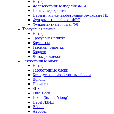
Назад
Железобетонные изделия ЖБИ
Плиты перекрытия
Перемычки железобетонные брусковые ПБ
Фундаментные блоки ФБС
Фундаментные плиты ФЛ
Тротуарная плитка
Назад
Тротуарная плитка
Брусчатка
Газонная решетка
Бордюр
Лоток дождевой
Газобетонные блоки
Назад
Газобетонные блоки
Белорусские газобетонные блоки
Bonolit
Поритеп
SLS
EuroBlock
Istkult (бывш. Ytong)
Hebel ЛЗИД
Bikton
Аэробел