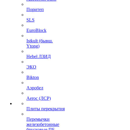
Поритеп
SLS
EuroBlock
Istkult (бывш.
Ytong)
Hebel ЛЗИД
ЭКО
Bikton
Аэробел
Aeroc (ЛСР)
Плиты перекрытия
Перемычки
железобетонные
брусковые ПБ