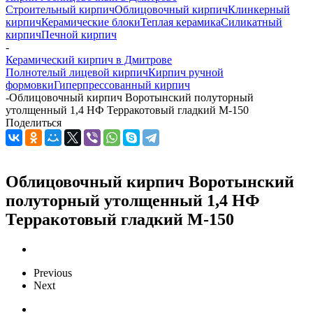
Строительный кирпич
Облицовочный кирпич
Клинкерный
кирпич
Керамические блоки
Теплая керамика
Силикатный
кирпич
Печной кирпич
-
Керамический кирпич в Дмитрове
Полнотелый лицевой кирпич
Кирпич ручной
формовки
Гиперпрессованный кирпич
-
Облицовочный кирпич Воротынский полуторный
утолщенный 1,4 НФ Терракотовый гладкий М-150
Поделиться
Облицовочный кирпич Воротынский
полуторный утолщенный 1,4 НФ
Терракотовый гладкий М-150
Previous
Next