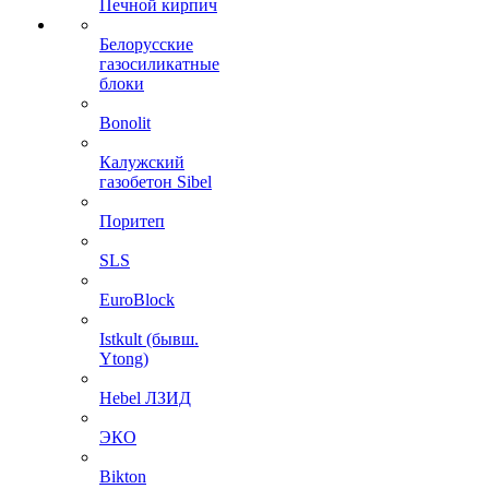
Печной кирпич
Белорусские
газосиликатные
блоки
Bonolit
Калужский
газобетон Sibel
Поритеп
SLS
EuroBlock
Istkult (бывш.
Ytong)
Hebel ЛЗИД
ЭКО
Bikton