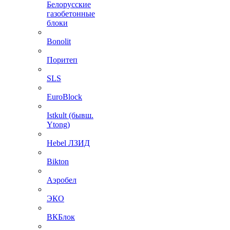
Белорусские
газобетонные
блоки
Bonolit
Поритеп
SLS
EuroBlock
Istkult (бывш.
Ytong)
Hebel ЛЗИД
Bikton
Аэробел
ЭКО
ВКБлок