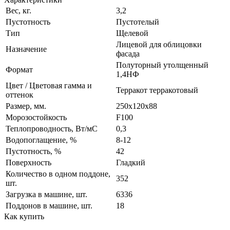
Вес, кг.
3,2
Пустотность
Пустотелый
Тип
Щелевой
Лицевой для облицовки
Назначение
фасада
Полуторный утолщенный
Формат
1,4НФ
Цвет / Цветовая гамма и
Терракот терракотовый
оттенок
Размер, мм.
250х120х88
Морозостойкость
F100
Теплопроводность, Вт/мC
0,3
Водопоглащение, %
8-12
Пустотность, %
42
Поверхность
Гладкий
Количество в одном поддоне,
352
шт.
Загрузка в машине, шт.
6336
Поддонов в машине, шт.
18
Как купить