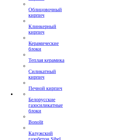
Облицовочный
кирпич
Клинкерный
кирпич
Керамические
блоки
Теплая керамика
Силикатный
кирпич
Печной кирпич
Белорусские
газосиликатные
блоки
Bonolit
Калужский
газобетон Sibel