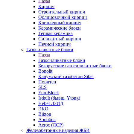
Назад
Кирпич
Строительный кирпич
Облицовочный кирпич
Клинкерный кирпич
Керамические блоки
Теплая керамика
Силикатный кирпич
Печной кирпич
Газосиликатные блоки
Назад
Газосиликатные блоки
Белорусские газосиликатные блоки
Bonolit
Калужский газобетон Sibel
Поритеп
SLS
EuroBlock
Istkult (бывш. Ytong)
Hebel ЛЗИД
ЭКО
Bikton
Аэробел
Aeroc (ЛСР)
Железобетонные изделия ЖБИ