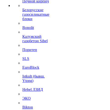
Печной кирпич
Белорусские
газосиликатные
блоки
Bonolit
Калужский
газобетон Sibel
Поритеп
SLS
EuroBlock
Istkult (бывш.
Ytong)
Hebel ЛЗИД
ЭКО
Bikton