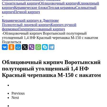
Строительный кирпич
Облицовочный кирпич
Клинкерный
кирпич
Керамические блоки
Теплая керамика
Силикатный
кирпич
Печной кирпич
-
Керамический кирпич в Дмитрове
Полнотелый лицевой кирпич
Кирпич ручной
формовки
Гиперпрессованный кирпич
-
Облицовочный кирпич Воротынский полуторный
утолщенный 1,4 НФ Красный черепашка М-150 с накатом
Поделиться
Облицовочный кирпич Воротынский
полуторный утолщенный 1,4 НФ
Красный черепашка М-150 с накатом
Previous
Next