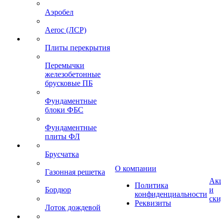
Аэробел
Aeroc (ЛСР)
Плиты перекрытия
Перемычки
железобетонные
брусковые ПБ
Фундаментные
блоки ФБС
Фундаментные
плиты ФЛ
Брусчатка
О компании
Газонная решетка
Ак
Политика
Бордюр
и
конфиденциальности
ск
Реквизиты
Лоток дождевой