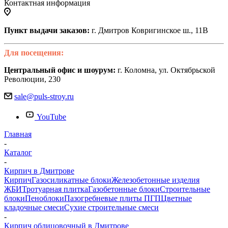
Контактная информация
Пункт выдачи заказов:
г. Дмитров Ковригинское ш., 11В
Для посещения:
Центральный офис и шоурум:
г. Коломна, ул. Октябрьской
Революции, 230
sale@puls-stroy.ru
YouTube
Главная
-
Каталог
-
Кирпич в Дмитрове
Кирпич
Газосиликатные блоки
Железобетонные изделия
ЖБИ
Тротуарная плитка
Газобетонные блоки
Строительные
блоки
Пеноблоки
Пазогребневые плиты ПГП
Цветные
кладочные смеси
Сухие строительные смеси
-
Кирпич облицовочный в Дмитрове