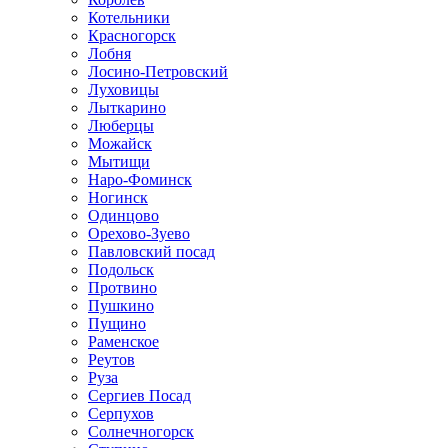
Котельники
Красногорск
Лобня
Лосино-Петровский
Луховицы
Лыткарино
Люберцы
Можайск
Мытищи
Наро-Фоминск
Ногинск
Одинцово
Орехово-Зуево
Павловский посад
Подольск
Протвино
Пушкино
Пущино
Раменское
Реутов
Руза
Сергиев Посад
Серпухов
Солнечногорск