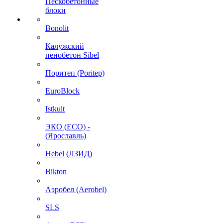
Пескобетонные
блоки
Bonolit
Калужский
пенобетон Sibel
Поритеп (Poritep)
EuroBlock
Istkult
ЭКО (ECO) -
(Ярославль)
Hebel (ЛЗИД)
Bikton
Аэробел (Aerobel)
SLS