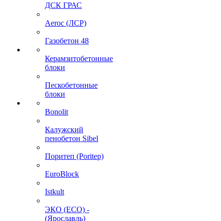
ДСК ГРАС
Aeroc (ЛСР)
Газобетон 48
Керамзитобетонные
блоки
Пескобетонные
блоки
Bonolit
Калужский
пенобетон Sibel
Поритеп (Poritep)
EuroBlock
Istkult
ЭКО (ECO) -
(Ярославль)