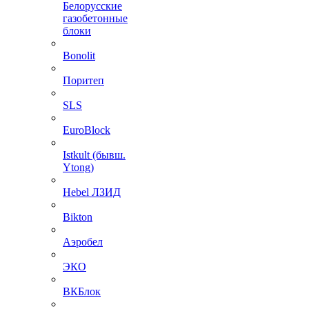
Белорусские
газобетонные
блоки
Bonolit
Поритеп
SLS
EuroBlock
Istkult (бывш.
Ytong)
Hebel ЛЗИД
Bikton
Аэробел
ЭКО
ВКБлок