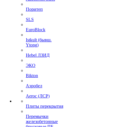
Поритеп
SLS
EuroBlock
Istkult (бывш.
Ytong)
Hebel ЛЗИД
ЭКО
Bikton
Аэробел
Aeroc (ЛСР)
Плиты перекрытия
Перемычки
железобетонные
брусковые ПБ