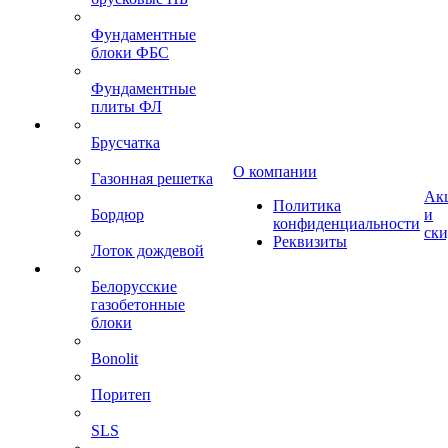
Фундаментные
блоки ФБС
Фундаментные
плиты ФЛ
Брусчатка
О компании
Газонная решетка
Ак
Политика
Бордюр
и
конфиденциальности
ск
Реквизиты
Лоток дождевой
Белорусские
газобетонные
блоки
Bonolit
Поритеп
SLS