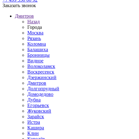
Заказать звонок
Дмитров
Назад
Города
Москва
Рязань
Коломна
Балашиха
Бронницы
Видное
Волоколамск
Воскресенск
Дзержинский
Дмитров
Долгопрудный
Домодедово
Дубна
Егорьевск
Жуковский
Зарайск
Истра
Кашира
Клин
Королёв