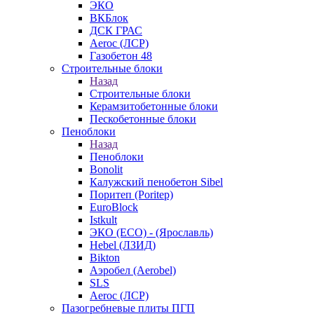
ЭКО
ВКБлок
ДСК ГРАС
Aeroc (ЛСР)
Газобетон 48
Строительные блоки
Назад
Строительные блоки
Керамзитобетонные блоки
Пескобетонные блоки
Пеноблоки
Назад
Пеноблоки
Bonolit
Калужский пенобетон Sibel
Поритеп (Poritep)
EuroBlock
Istkult
ЭКО (ECO) - (Ярославль)
Hebel (ЛЗИД)
Bikton
Аэробел (Aerobel)
SLS
Aeroc (ЛСР)
Пазогребневые плиты ПГП