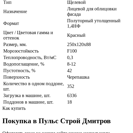
Тип
Щелевой
Лицевой для облицовки
Назначение
фасада
Полуторный утолщенный
Формат
1,4НФ
Цвет / Цветовая гамма и
Красный
оттенок
Размер, мм.
250х120х88
Морозостойкость
F100
Теплопроводность, Вт/мC
0,3
Водопоглащение, %
8-12
Пустотность, %
42
Поверхность
Черепашка
Количество в одном поддоне,
352
шт.
Загрузка в машине, шт.
6336
Поддонов в машине, шт.
18
Как купить
Покупка в Пульс Строй Дмитров