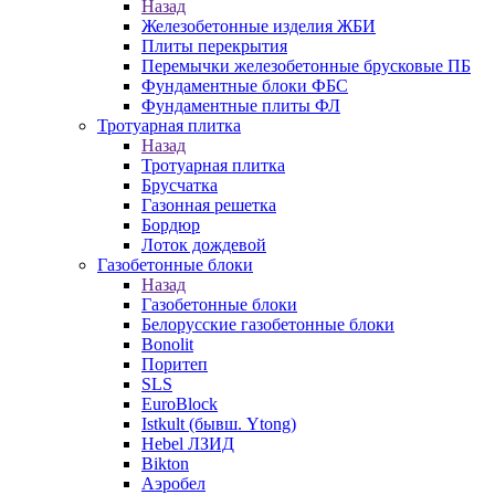
Назад
Железобетонные изделия ЖБИ
Плиты перекрытия
Перемычки железобетонные брусковые ПБ
Фундаментные блоки ФБС
Фундаментные плиты ФЛ
Тротуарная плитка
Назад
Тротуарная плитка
Брусчатка
Газонная решетка
Бордюр
Лоток дождевой
Газобетонные блоки
Назад
Газобетонные блоки
Белорусские газобетонные блоки
Bonolit
Поритеп
SLS
EuroBlock
Istkult (бывш. Ytong)
Hebel ЛЗИД
Bikton
Аэробел