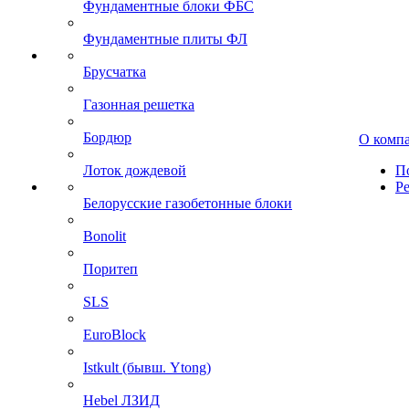
Фундаментные блоки ФБС
Фундаментные плиты ФЛ
Брусчатка
Газонная решетка
Бордюр
О комп
Лоток дождевой
П
Р
Белорусские газобетонные блоки
Bonolit
Поритеп
SLS
EuroBlock
Istkult (бывш. Ytong)
Hebel ЛЗИД