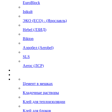
EuroBlock
Istkult
ЭКО (ECO) - (Ярославль)
Hebel (ЛЗИД)
Bikton
Аэробел (Aerobel)
SLS
Aeroc (ЛСР)
Цемент в мешках
Кладочные растворы
Клей для теплоизоляции
Клей для блоков