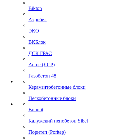
Bikton
Аэробел
ЭКО
ВКБлок
ДСК ГРАС
Aeroc (ЛСР)
Газобетон 48
Керамзитобетонные блоки
Пескобетонные блоки
Bonolit
Калужский пенобетон Sibel
Поритеп (Poritep)