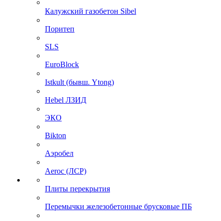
Калужский газобетон Sibel
Поритеп
SLS
EuroBlock
Istkult (бывш. Ytong)
Hebel ЛЗИД
ЭКО
Bikton
Аэробел
Aeroc (ЛСР)
Плиты перекрытия
Перемычки железобетонные брусковые ПБ