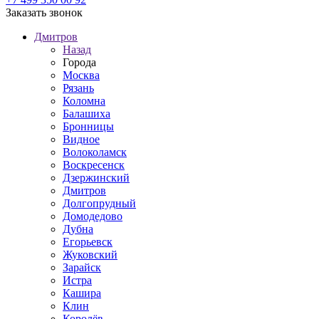
Заказать звонок
Дмитров
Назад
Города
Москва
Рязань
Коломна
Балашиха
Бронницы
Видное
Волоколамск
Воскресенск
Дзержинский
Дмитров
Долгопрудный
Домодедово
Дубна
Егорьевск
Жуковский
Зарайск
Истра
Кашира
Клин
Королёв