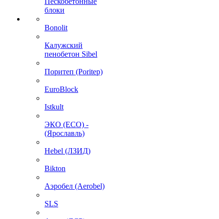
Пескобетонные
блоки
Bonolit
Калужский
пенобетон Sibel
Поритеп (Poritep)
EuroBlock
Istkult
ЭКО (ECO) -
(Ярославль)
Hebel (ЛЗИД)
Bikton
Аэробел (Aerobel)
SLS