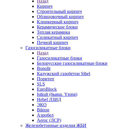
Назад
Кирпич
Строительный кирпич
Облицовочный кирпич
Клинкерный кирпич
Керамические блоки
Теплая керамика
Силикатный кирпич
Печной кирпич
Газосиликатные блоки
Назад
Газосиликатные блоки
Белорусские газосиликатные блоки
Bonolit
Калужский газобетон Sibel
Поритеп
SLS
EuroBlock
Istkult (бывш. Ytong)
Hebel ЛЗИД
ЭКО
Bikton
Аэробел
Aeroc (ЛСР)
Железобетонные изделия ЖБИ