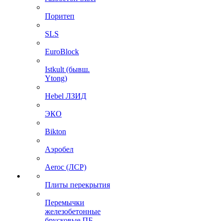
Поритеп
SLS
EuroBlock
Istkult (бывш.
Ytong)
Hebel ЛЗИД
ЭКО
Bikton
Аэробел
Aeroc (ЛСР)
Плиты перекрытия
Перемычки
железобетонные
брусковые ПБ