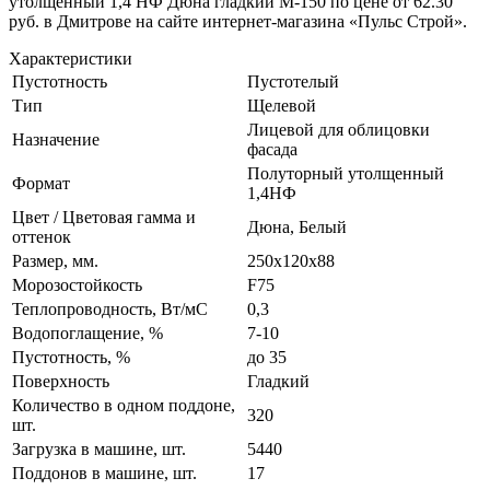
утолщенный 1,4 НФ Дюна гладкий М-150 по цене от 62.30
руб. в Дмитрове на сайте интернет-магазина «Пульс Строй».
Характеристики
Пустотность
Пустотелый
Тип
Щелевой
Лицевой для облицовки
Назначение
фасада
Полуторный утолщенный
Формат
1,4НФ
Цвет / Цветовая гамма и
Дюна, Белый
оттенок
Размер, мм.
250х120х88
Морозостойкость
F75
Теплопроводность, Вт/мC
0,3
Водопоглащение, %
7-10
Пустотность, %
до 35
Поверхность
Гладкий
Количество в одном поддоне,
320
шт.
Загрузка в машине, шт.
5440
Поддонов в машине, шт.
17