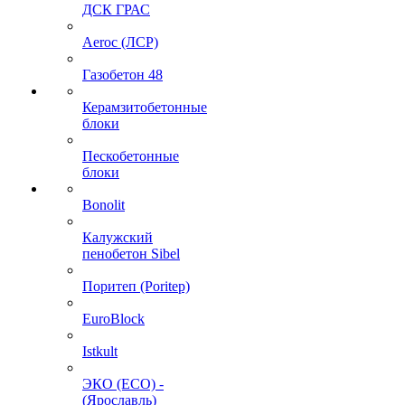
ДСК ГРАС
Aeroc (ЛСР)
Газобетон 48
Керамзитобетонные
блоки
Пескобетонные
блоки
Bonolit
Калужский
пенобетон Sibel
Поритеп (Poritep)
EuroBlock
Istkult
ЭКО (ECO) -
(Ярославль)