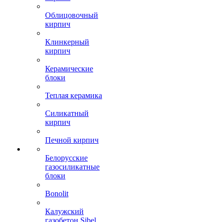
Облицовочный
кирпич
Клинкерный
кирпич
Керамические
блоки
Теплая керамика
Силикатный
кирпич
Печной кирпич
Белорусские
газосиликатные
блоки
Bonolit
Калужский
газобетон Sibel