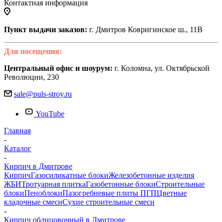
Контактная информация
Пункт выдачи заказов:
г. Дмитров Ковригинское ш., 11В
Для посещения:
Центральный офис и шоурум:
г. Коломна, ул. Октябрьской
Революции, 230
sale@puls-stroy.ru
YouTube
Главная
-
Каталог
-
Кирпич в Дмитрове
Кирпич
Газосиликатные блоки
Железобетонные изделия
ЖБИ
Тротуарная плитка
Газобетонные блоки
Строительные
блоки
Пеноблоки
Пазогребневые плиты ПГП
Цветные
кладочные смеси
Сухие строительные смеси
-
Кирпич облицовочный в Дмитрове