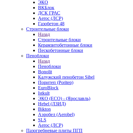
ЭКО
ВКБлок
ДСК ГРАС
Aeroc (ЛСР)
Газобетон 48
Строительные блоки
Назад
Строительные блоки
Керамзитобетонные блоки
Пескобетонные блоки
Пеноблоки
Назад
Пеноблоки
Bonolit
Калужский пенобетон Sibel
Поритеп (Poritep)
EuroBlock
Istkult
ЭКО (ECO) - (Ярославль)
Hebel (ЛЗИД)
Bikton
Аэробел (Aerobel)
SLS
Aeroc (ЛСР)
Пазогребневые плиты ПГП