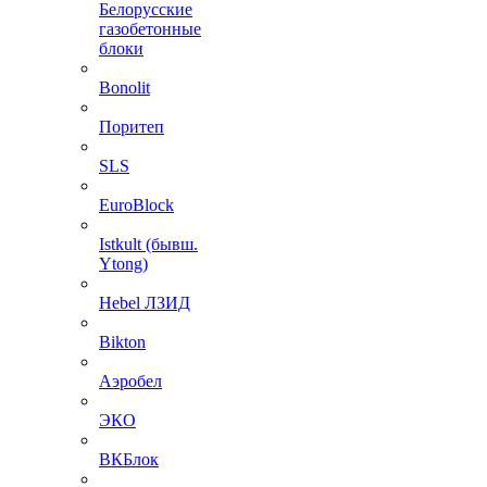
Белорусские
газобетонные
блоки
Bonolit
Поритеп
SLS
EuroBlock
Istkult (бывш.
Ytong)
Hebel ЛЗИД
Bikton
Аэробел
ЭКО
ВКБлок