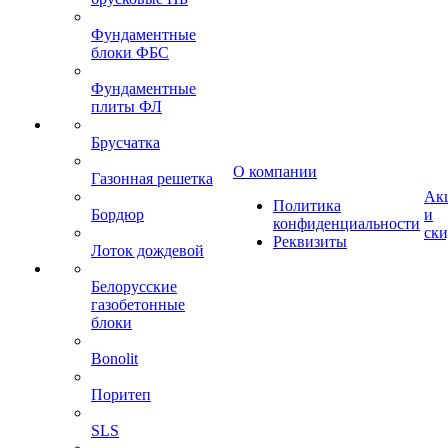
Фундаментные
блоки ФБС
Фундаментные
плиты ФЛ
Брусчатка
О компании
Газонная решетка
Ак
Политика
Бордюр
и
конфиденциальности
ск
Реквизиты
Лоток дождевой
Белорусские
газобетонные
блоки
Bonolit
Поритеп
SLS