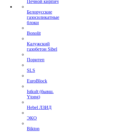
Печной кирпич
Белорусские
газосиликатные
блоки
Bonolit
Калужский
газобетон Sibel
Поритеп
SLS
EuroBlock
Istkult (бывш.
Ytong)
Hebel ЛЗИД
ЭКО
Bikton