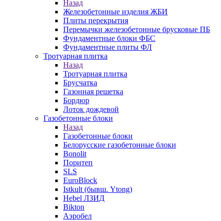
Назад
Железобетонные изделия ЖБИ
Плиты перекрытия
Перемычки железобетонные брусковые ПБ
Фундаментные блоки ФБС
Фундаментные плиты ФЛ
Тротуарная плитка
Назад
Тротуарная плитка
Брусчатка
Газонная решетка
Бордюр
Лоток дождевой
Газобетонные блоки
Назад
Газобетонные блоки
Белорусские газобетонные блоки
Bonolit
Поритеп
SLS
EuroBlock
Istkult (бывш. Ytong)
Hebel ЛЗИД
Bikton
Аэробел