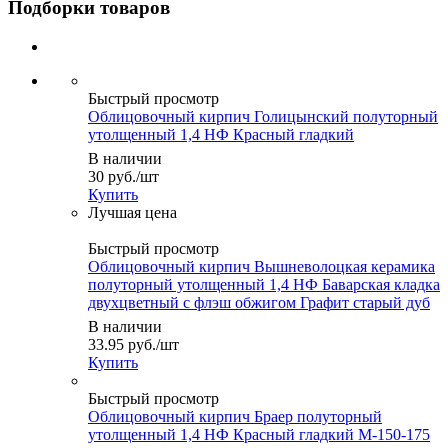
Подборки товаров
Быстрый просмотр
Облицовочный кирпич Голицынский полуторный
утолщенный 1,4 НФ Красный гладкий
В наличии
30
руб.
/шт
Купить
Быстрый просмотр
Облицовочный кирпич Вышневолоцкая керамика
полуторный утолщенный 1,4 НФ Баварская кладка
двухцветный с флэш обжигом Графит старый дуб
В наличии
33.95
руб.
/шт
Купить
Быстрый просмотр
Облицовочный кирпич Браер полуторный
утолщенный 1,4 НФ Красный гладкий М-150-175