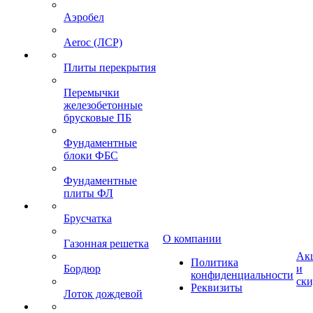
Аэробел
Aeroc (ЛСР)
Плиты перекрытия
Перемычки
железобетонные
брусковые ПБ
Фундаментные
блоки ФБС
Фундаментные
плиты ФЛ
Брусчатка
О компании
Газонная решетка
Ак
Политика
Бордюр
и
конфиденциальности
ск
Реквизиты
Лоток дождевой