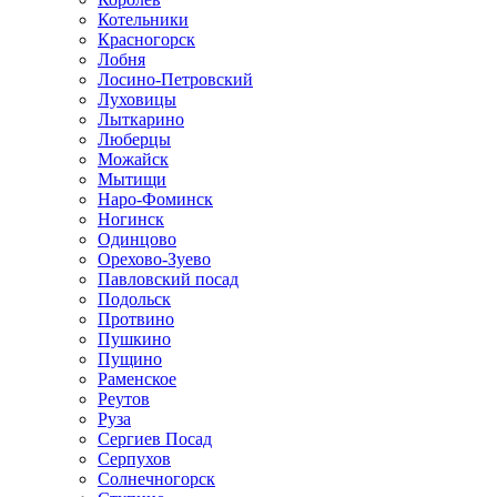
Котельники
Красногорск
Лобня
Лосино-Петровский
Луховицы
Лыткарино
Люберцы
Можайск
Мытищи
Наро-Фоминск
Ногинск
Одинцово
Орехово-Зуево
Павловский посад
Подольск
Протвино
Пушкино
Пущино
Раменское
Реутов
Руза
Сергиев Посад
Серпухов
Солнечногорск