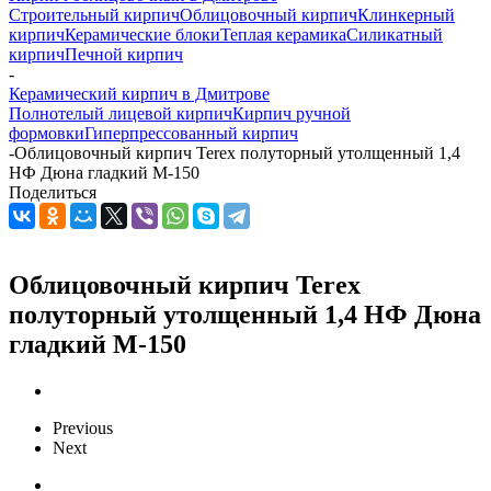
Строительный кирпич
Облицовочный кирпич
Клинкерный
кирпич
Керамические блоки
Теплая керамика
Силикатный
кирпич
Печной кирпич
-
Керамический кирпич в Дмитрове
Полнотелый лицевой кирпич
Кирпич ручной
формовки
Гиперпрессованный кирпич
-
Облицовочный кирпич Terex полуторный утолщенный 1,4
НФ Дюна гладкий М-150
Поделиться
Облицовочный кирпич Terex
полуторный утолщенный 1,4 НФ Дюна
гладкий М-150
Previous
Next