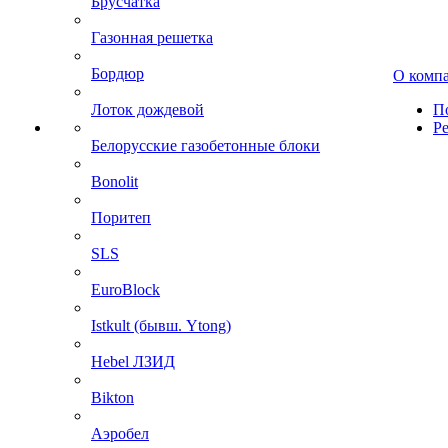
Брусчатка
Газонная решетка
Бордюр
О комп
Лоток дождевой
П
Р
Белорусские газобетонные блоки
Bonolit
Поритеп
SLS
EuroBlock
Istkult (бывш. Ytong)
Hebel ЛЗИД
Bikton
Аэробел