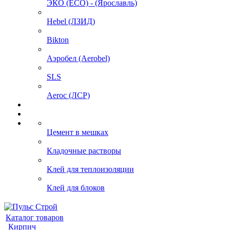
ЭКО (ECO) - (Ярославль)
Hebel (ЛЗИД)
Bikton
Аэробел (Aerobel)
SLS
Aeroc (ЛСР)
Цемент в мешках
Кладочные растворы
Клей для теплоизоляции
Клей для блоков
Каталог товаров
Кирпич