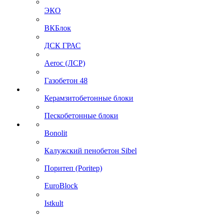
ЭКО
ВКБлок
ДСК ГРАС
Aeroc (ЛСР)
Газобетон 48
Керамзитобетонные блоки
Пескобетонные блоки
Bonolit
Калужский пенобетон Sibel
Поритеп (Poritep)
EuroBlock
Istkult