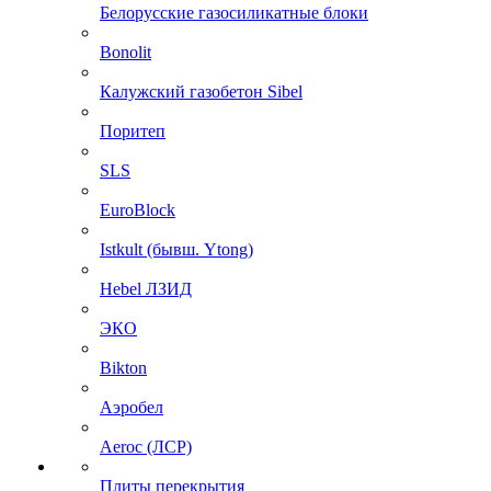
Белорусские газосиликатные блоки
Bonolit
Калужский газобетон Sibel
Поритеп
SLS
EuroBlock
Istkult (бывш. Ytong)
Hebel ЛЗИД
ЭКО
Bikton
Аэробел
Aeroc (ЛСР)
Плиты перекрытия