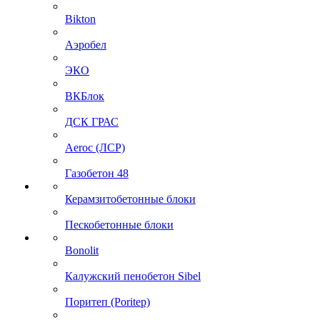
Bikton
Аэробел
ЭКО
ВКБлок
ДСК ГРАС
Aeroc (ЛСР)
Газобетон 48
Керамзитобетонные блоки
Пескобетонные блоки
Bonolit
Калужский пенобетон Sibel
Поритеп (Poritep)