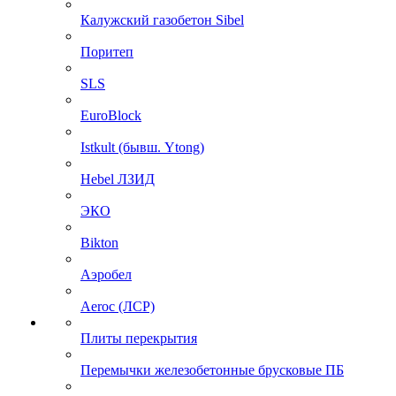
Калужский газобетон Sibel
Поритеп
SLS
EuroBlock
Istkult (бывш. Ytong)
Hebel ЛЗИД
ЭКО
Bikton
Аэробел
Aeroc (ЛСР)
Плиты перекрытия
Перемычки железобетонные брусковые ПБ