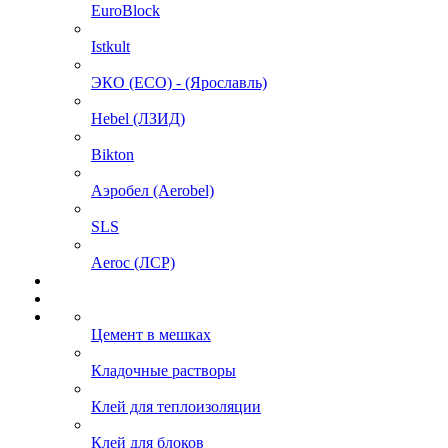
EuroBlock
Istkult
ЭКО (ECO) - (Ярославль)
Hebel (ЛЗИД)
Bikton
Аэробел (Aerobel)
SLS
Aeroc (ЛСР)
Цемент в мешках
Кладочные растворы
Клей для теплоизоляции
Клей для блоков