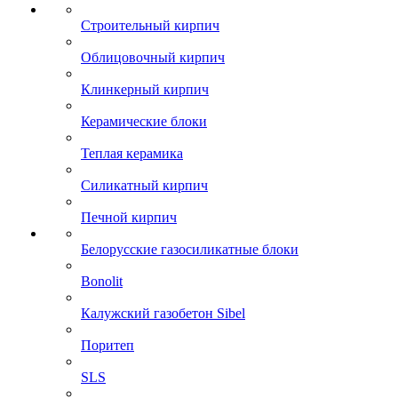
Строительный кирпич
Облицовочный кирпич
Клинкерный кирпич
Керамические блоки
Теплая керамика
Силикатный кирпич
Печной кирпич
Белорусские газосиликатные блоки
Bonolit
Калужский газобетон Sibel
Поритеп
SLS