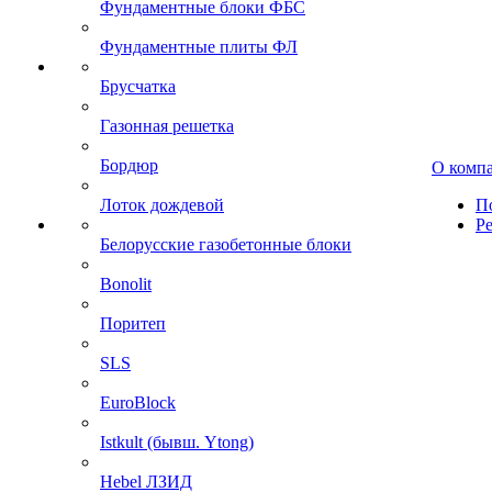
Фундаментные блоки ФБС
Фундаментные плиты ФЛ
Брусчатка
Газонная решетка
Бордюр
О комп
Лоток дождевой
П
Р
Белорусские газобетонные блоки
Bonolit
Поритеп
SLS
EuroBlock
Istkult (бывш. Ytong)
Hebel ЛЗИД