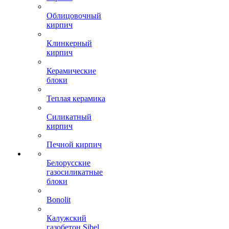
Облицовочный
кирпич
Клинкерный
кирпич
Керамические
блоки
Теплая керамика
Силикатный
кирпич
Печной кирпич
Белорусские
газосиликатные
блоки
Bonolit
Калужский
газобетон Sibel