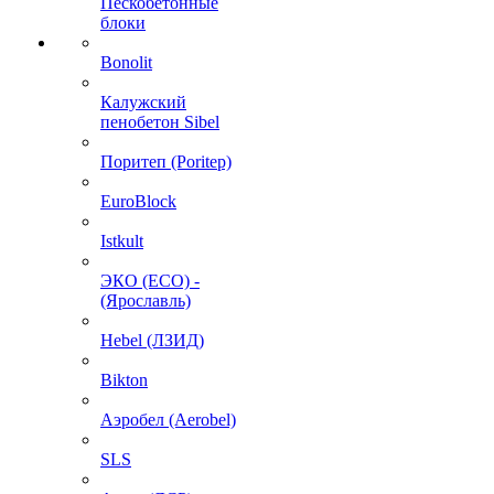
Пескобетонные
блоки
Bonolit
Калужский
пенобетон Sibel
Поритеп (Poritep)
EuroBlock
Istkult
ЭКО (ECO) -
(Ярославль)
Hebel (ЛЗИД)
Bikton
Аэробел (Aerobel)
SLS