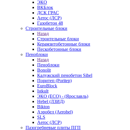
ЭКО
ВКБлок
ДСК ГРАС
Aeroc (ЛСР)
Газобетон 48
Строительные блоки
Назад
Строительные блоки
Керамзитобетонные блоки
Пескобетонные блоки
Пеноблоки
Назад
Пеноблоки
Bonolit
Калужский пенобетон Sibel
Поритеп (Poritep)
EuroBlock
Istkult
ЭКО (ECO) - (Ярославль)
Hebel (ЛЗИД)
Bikton
Аэробел (Aerobel)
SLS
Aeroc (ЛСР)
Пазогребневые плиты ПГП