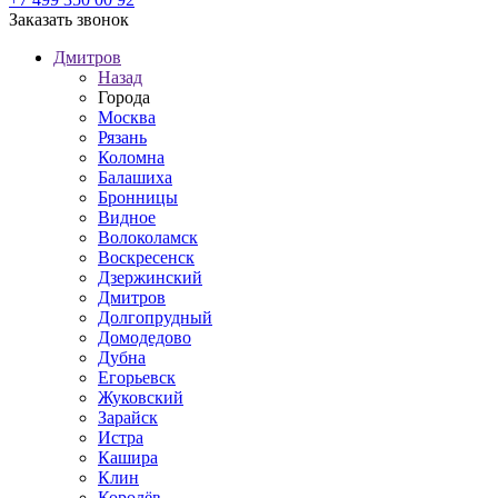
Заказать звонок
Дмитров
Назад
Города
Москва
Рязань
Коломна
Балашиха
Бронницы
Видное
Волоколамск
Воскресенск
Дзержинский
Дмитров
Долгопрудный
Домодедово
Дубна
Егорьевск
Жуковский
Зарайск
Истра
Кашира
Клин
Королёв