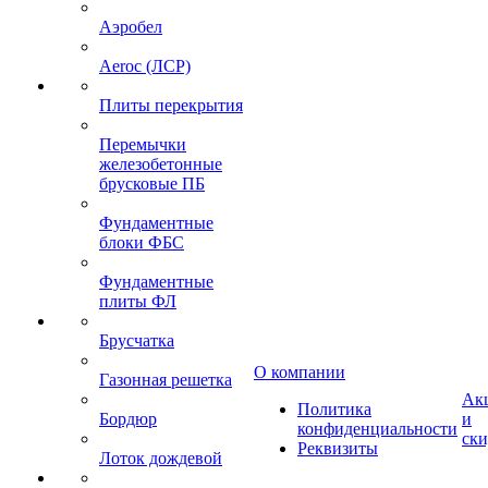
Аэробел
Aeroc (ЛСР)
Плиты перекрытия
Перемычки
железобетонные
брусковые ПБ
Фундаментные
блоки ФБС
Фундаментные
плиты ФЛ
Брусчатка
О компании
Газонная решетка
Ак
Политика
Бордюр
и
конфиденциальности
ск
Реквизиты
Лоток дождевой