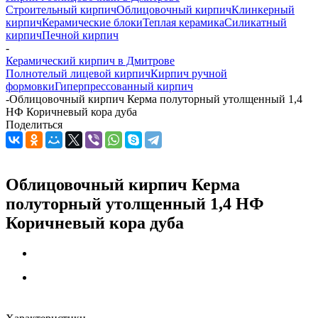
Строительный кирпич
Облицовочный кирпич
Клинкерный
кирпич
Керамические блоки
Теплая керамика
Силикатный
кирпич
Печной кирпич
-
Керамический кирпич в Дмитрове
Полнотелый лицевой кирпич
Кирпич ручной
формовки
Гиперпрессованный кирпич
-
Облицовочный кирпич Керма полуторный утолщенный 1,4
НФ Коричневый кора дуба
Поделиться
Облицовочный кирпич Керма
полуторный утолщенный 1,4 НФ
Коричневый кора дуба