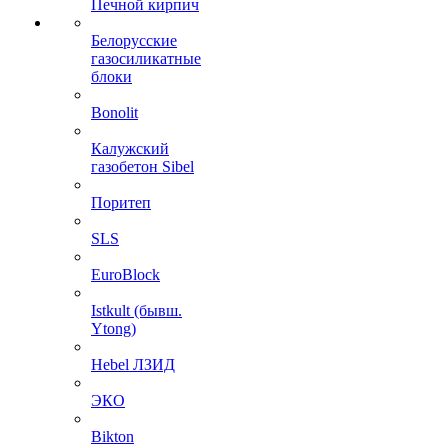
Печной кирпич
Белорусские
газосиликатные
блоки
Bonolit
Калужский
газобетон Sibel
Поритеп
SLS
EuroBlock
Istkult (бывш.
Ytong)
Hebel ЛЗИД
ЭКО
Bikton