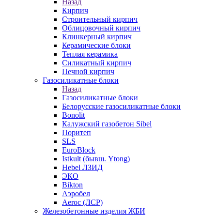
Назад
Кирпич
Строительный кирпич
Облицовочный кирпич
Клинкерный кирпич
Керамические блоки
Теплая керамика
Силикатный кирпич
Печной кирпич
Газосиликатные блоки
Назад
Газосиликатные блоки
Белорусские газосиликатные блоки
Bonolit
Калужский газобетон Sibel
Поритеп
SLS
EuroBlock
Istkult (бывш. Ytong)
Hebel ЛЗИД
ЭКО
Bikton
Аэробел
Aeroc (ЛСР)
Железобетонные изделия ЖБИ