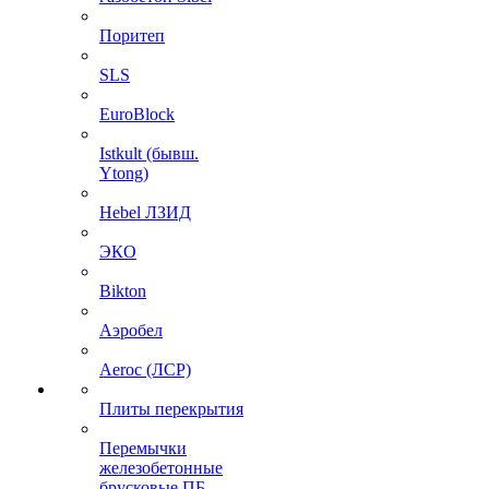
Поритеп
SLS
EuroBlock
Istkult (бывш.
Ytong)
Hebel ЛЗИД
ЭКО
Bikton
Аэробел
Aeroc (ЛСР)
Плиты перекрытия
Перемычки
железобетонные
брусковые ПБ