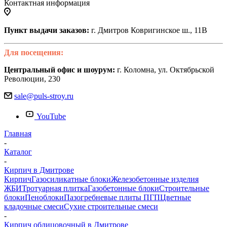
Контактная информация
Пункт выдачи заказов:
г. Дмитров Ковригинское ш., 11В
Для посещения:
Центральный офис и шоурум:
г. Коломна, ул. Октябрьской
Революции, 230
sale@puls-stroy.ru
YouTube
Главная
-
Каталог
-
Кирпич в Дмитрове
Кирпич
Газосиликатные блоки
Железобетонные изделия
ЖБИ
Тротуарная плитка
Газобетонные блоки
Строительные
блоки
Пеноблоки
Пазогребневые плиты ПГП
Цветные
кладочные смеси
Сухие строительные смеси
-
Кирпич облицовочный в Дмитрове