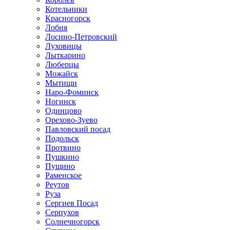
Котельники
Красногорск
Лобня
Лосино-Петровский
Луховицы
Лыткарино
Люберцы
Можайск
Мытищи
Наро-Фоминск
Ногинск
Одинцово
Орехово-Зуево
Павловский посад
Подольск
Протвино
Пушкино
Пущино
Раменское
Реутов
Руза
Сергиев Посад
Серпухов
Солнечногорск