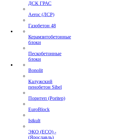
ДСК ГРАС
Aeroc (ЛСР)
Газобетон 48
Керамзитобетонные
блоки
Пескобетонные
блоки
Bonolit
Калужский
пенобетон Sibel
Поритеп (Poritep)
EuroBlock
Istkult
ЭКО (ECO) -
(Ярославль)