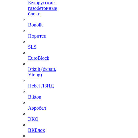
Белорусские
газобетонные
блоки
Bonolit
Поритеп
SLS
EuroBlock
Istkult (бывш.
Ytong)
Hebel ЛЗИД
Bikton
Аэробел
ЭКО
ВКБлок