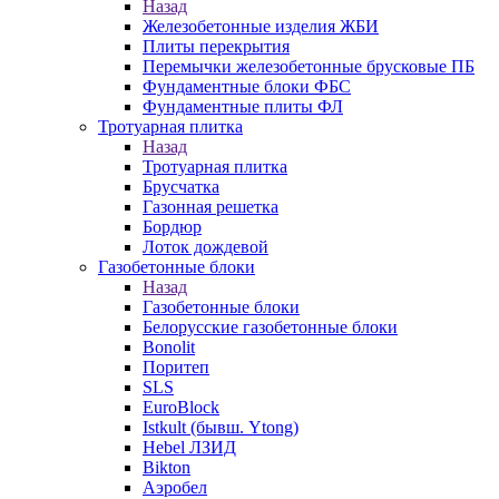
Назад
Железобетонные изделия ЖБИ
Плиты перекрытия
Перемычки железобетонные брусковые ПБ
Фундаментные блоки ФБС
Фундаментные плиты ФЛ
Тротуарная плитка
Назад
Тротуарная плитка
Брусчатка
Газонная решетка
Бордюр
Лоток дождевой
Газобетонные блоки
Назад
Газобетонные блоки
Белорусские газобетонные блоки
Bonolit
Поритеп
SLS
EuroBlock
Istkult (бывш. Ytong)
Hebel ЛЗИД
Bikton
Аэробел