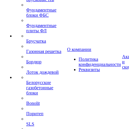
Фундаментные
блоки ФБС
Фундаментные
плиты ФЛ
Брусчатка
О компании
Газонная решетка
Ак
Политика
Бордюр
и
конфиденциальности
ск
Реквизиты
Лоток дождевой
Белорусские
газобетонные
блоки
Bonolit
Поритеп
SLS