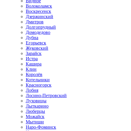
Видное
Волоколамск
Воскресенск
Дзержинский
Дмитров
Долгопрудный
Домодедово
Дубна
Егорьевск
Жуковский
Зарайск
Истра
Кашира
Клин
Королёв
Котельники
Красногорск
Лобня
Лосино-Петровский
Луховицы
Лыткарино
Люберцы
Можайск
Мытищи
Наро-Фоминск