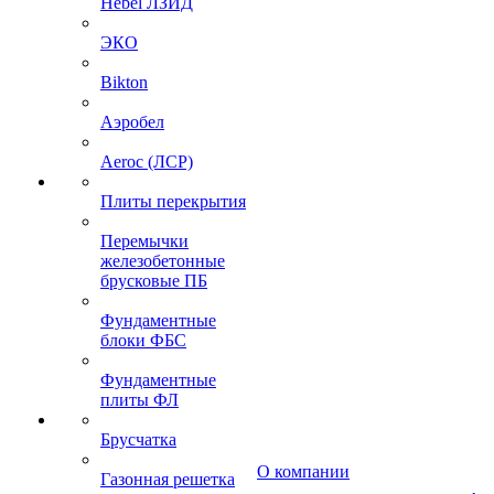
Hebel ЛЗИД
ЭКО
Bikton
Аэробел
Aeroc (ЛСР)
Плиты перекрытия
Перемычки
железобетонные
брусковые ПБ
Фундаментные
блоки ФБС
Фундаментные
плиты ФЛ
Брусчатка
О компании
Газонная решетка