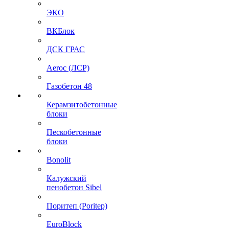
ЭКО
ВКБлок
ДСК ГРАС
Aeroc (ЛСР)
Газобетон 48
Керамзитобетонные
блоки
Пескобетонные
блоки
Bonolit
Калужский
пенобетон Sibel
Поритеп (Poritep)
EuroBlock