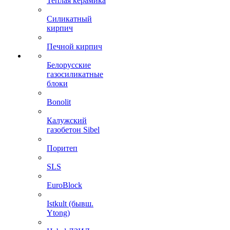
Теплая керамика
Силикатный
кирпич
Печной кирпич
Белорусские
газосиликатные
блоки
Bonolit
Калужский
газобетон Sibel
Поритеп
SLS
EuroBlock
Istkult (бывш.
Ytong)