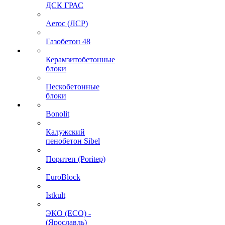
ДСК ГРАС
Aeroc (ЛСР)
Газобетон 48
Керамзитобетонные
блоки
Пескобетонные
блоки
Bonolit
Калужский
пенобетон Sibel
Поритеп (Poritep)
EuroBlock
Istkult
ЭКО (ECO) -
(Ярославль)