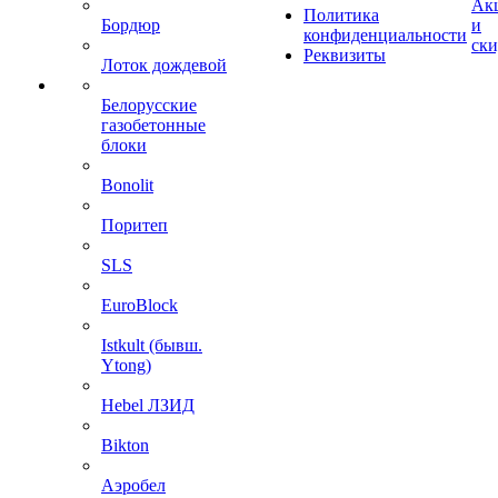
Ак
Политика
Бордюр
и
конфиденциальности
ск
Реквизиты
Лоток дождевой
Белорусские
газобетонные
блоки
Bonolit
Поритеп
SLS
EuroBlock
Istkult (бывш.
Ytong)
Hebel ЛЗИД
Bikton
Аэробел