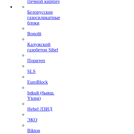
Печной кирпич
Белорусские
газосиликатные
блоки
Bonolit
Калужский
газобетон Sibel
Поритеп
SLS
EuroBlock
Istkult (бывш.
Ytong)
Hebel ЛЗИД
ЭКО
Bikton