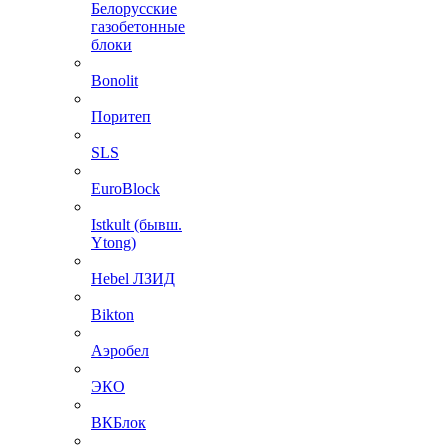
Белорусские
газобетонные
блоки
Bonolit
Поритеп
SLS
EuroBlock
Istkult (бывш.
Ytong)
Hebel ЛЗИД
Bikton
Аэробел
ЭКО
ВКБлок