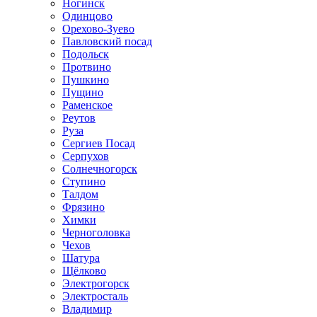
Ногинск
Одинцово
Орехово-Зуево
Павловский посад
Подольск
Протвино
Пушкино
Пущино
Раменское
Реутов
Руза
Сергиев Посад
Серпухов
Солнечногорск
Ступино
Талдом
Фрязино
Химки
Черноголовка
Чехов
Шатура
Щёлково
Электрогорск
Электросталь
Владимир