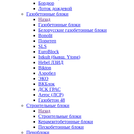
Бордюр
Лоток дождевой
Газобетонные блоки
Назад
Газобетонные блоки
Белорусские газобетонные блоки
Bonolit
Поритеп
SLS
EuroBlock
Istkult (бывш. Ytong)
Hebel ЛЗИД
Bikton
Аэробел
ЭКО
ВКБлок
ДСК ГРАС
Aeroc (ЛСР)
Газобетон 48
Строительные блоки
Назад
Строительные блоки
Керамзитобетонные блоки
Пескобетонные блоки
Пеноблоки