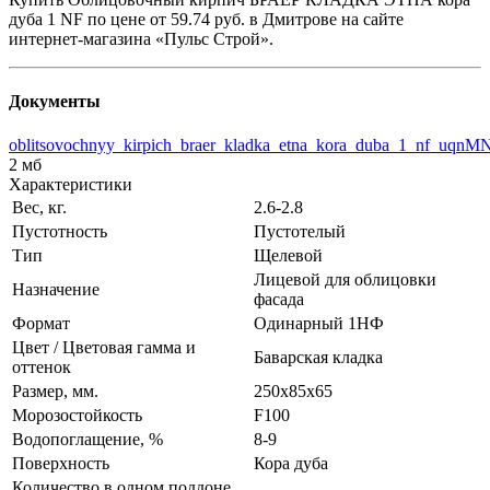
дуба 1 NF по цене от 59.74 руб. в Дмитрове на сайте
интернет-магазина «Пульс Строй».
Документы
oblitsovochnyy_kirpich_braer_kladka_etna_kora_duba_1_nf_uqn
2 мб
Характеристики
Вес, кг.
2.6-2.8
Пустотность
Пустотелый
Тип
Щелевой
Лицевой для облицовки
Назначение
фасада
Формат
Одинарный 1НФ
Цвет / Цветовая гамма и
Баварская кладка
оттенок
Размер, мм.
250х85х65
Морозостойкость
F100
Водопоглащение, %
8-9
Поверхность
Кора дуба
Количество в одном поддоне,