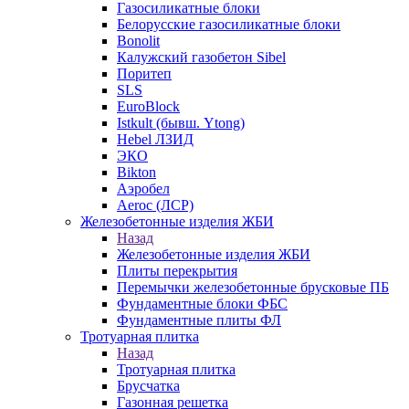
Газосиликатные блоки
Белорусские газосиликатные блоки
Bonolit
Калужский газобетон Sibel
Поритеп
SLS
EuroBlock
Istkult (бывш. Ytong)
Hebel ЛЗИД
ЭКО
Bikton
Аэробел
Aeroc (ЛСР)
Железобетонные изделия ЖБИ
Назад
Железобетонные изделия ЖБИ
Плиты перекрытия
Перемычки железобетонные брусковые ПБ
Фундаментные блоки ФБС
Фундаментные плиты ФЛ
Тротуарная плитка
Назад
Тротуарная плитка
Брусчатка
Газонная решетка