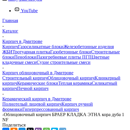
YouTube
Главная
-
Каталог
-
Кирпич в Дмитрове
Кирпич
Газосиликатные блоки
Железобетонные изделия
ЖБИ
Тротуарная плитка
Газобетонные блоки
Строительные
блоки
Пеноблоки
Пазогребневые плиты ПГП
Цветные
кладочные смеси
Сухие строительные смеси
-
Кирпич облицовочный в Дмитрове
Строительный кирпич
Облицовочный кирпич
Клинкерный
кирпич
Керамические блоки
Теплая керамика
Силикатный
кирпич
Печной кирпич
-
Керамический кирпич в Дмитрове
Полнотелый лицевой кирпич
Кирпич ручной
формовки
Гиперпрессованный кирпич
-
Облицовочный кирпич БРАЕР КЛАДКА ЭТНА кора дуба 1
NF
Поделиться