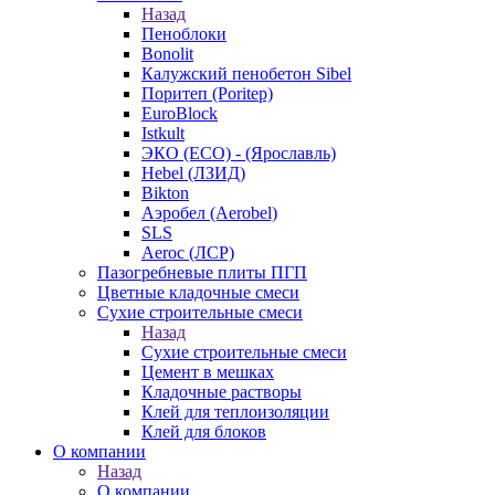
Назад
Пеноблоки
Bonolit
Калужский пенобетон Sibel
Поритеп (Poritep)
EuroBlock
Istkult
ЭКО (ECO) - (Ярославль)
Hebel (ЛЗИД)
Bikton
Аэробел (Aerobel)
SLS
Aeroc (ЛСР)
Пазогребневые плиты ПГП
Цветные кладочные смеси
Сухие строительные смеси
Назад
Сухие строительные смеси
Цемент в мешках
Кладочные растворы
Клей для теплоизоляции
Клей для блоков
О компании
Назад
О компании