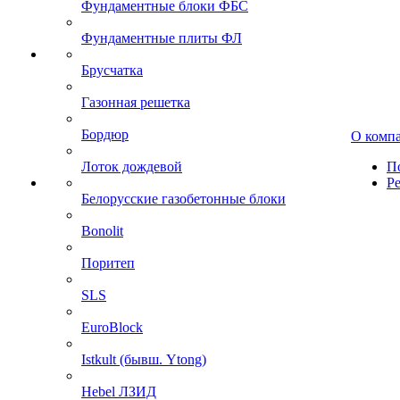
Фундаментные блоки ФБС
Фундаментные плиты ФЛ
Брусчатка
Газонная решетка
Бордюр
О комп
Лоток дождевой
П
Р
Белорусские газобетонные блоки
Bonolit
Поритеп
SLS
EuroBlock
Istkult (бывш. Ytong)
Hebel ЛЗИД