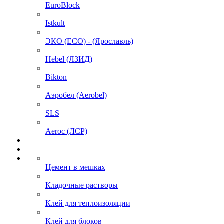
EuroBlock
Istkult
ЭКО (ECO) - (Ярославль)
Hebel (ЛЗИД)
Bikton
Аэробел (Aerobel)
SLS
Aeroc (ЛСР)
Цемент в мешках
Кладочные растворы
Клей для теплоизоляции
Клей для блоков