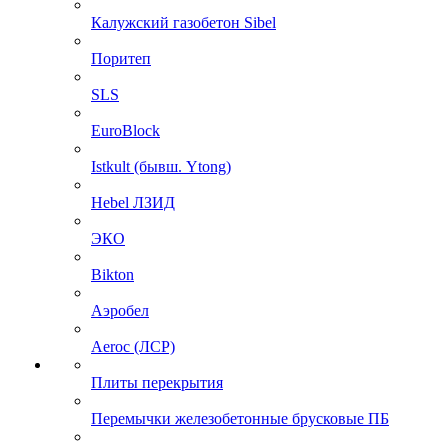
Калужский газобетон Sibel
Поритеп
SLS
EuroBlock
Istkult (бывш. Ytong)
Hebel ЛЗИД
ЭКО
Bikton
Аэробел
Aeroc (ЛСР)
Плиты перекрытия
Перемычки железобетонные брусковые ПБ