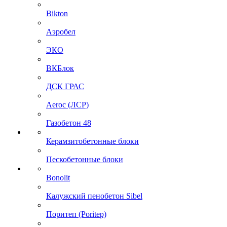
Bikton
Аэробел
ЭКО
ВКБлок
ДСК ГРАС
Aeroc (ЛСР)
Газобетон 48
Керамзитобетонные блоки
Пескобетонные блоки
Bonolit
Калужский пенобетон Sibel
Поритеп (Poritep)