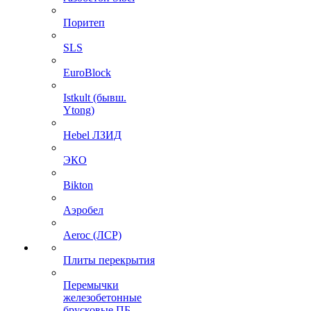
Поритеп
SLS
EuroBlock
Istkult (бывш.
Ytong)
Hebel ЛЗИД
ЭКО
Bikton
Аэробел
Aeroc (ЛСР)
Плиты перекрытия
Перемычки
железобетонные
брусковые ПБ