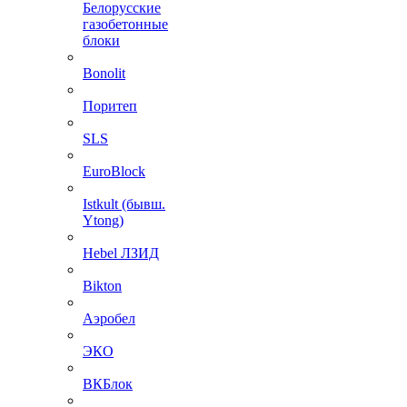
Белорусские
газобетонные
блоки
Bonolit
Поритеп
SLS
EuroBlock
Istkult (бывш.
Ytong)
Hebel ЛЗИД
Bikton
Аэробел
ЭКО
ВКБлок