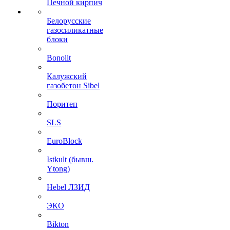
Печной кирпич
Белорусские
газосиликатные
блоки
Bonolit
Калужский
газобетон Sibel
Поритеп
SLS
EuroBlock
Istkult (бывш.
Ytong)
Hebel ЛЗИД
ЭКО
Bikton