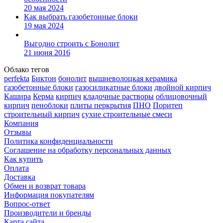
20 мая 2024
Как выбрать газобетонные блоки
19 мая 2024
Выгодно строить с Бонолит
21 июня 2016
Облако тегов
perfekta
Биктон
бонолит
вышневолоцкая керамика
газобетонные блоки
газосиликатные блоки
двойной кирпич
Кашира
Керма
кирпич
кладочные растворы
облицовочный
кирпич
пеноблоки
плиты перкрытия
ПНО
Поритеп
строительный кирпич
сухие строительные смеси
Компания
Отзывы
Политика конфиденциальности
Соглашение на обработку персональных данных
Как купить
Оплата
Доставка
Обмен и возврат товара
Информация покупателям
Вопрос-ответ
Производители и бренды
Карта сайта