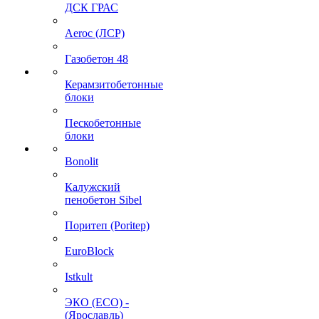
ДСК ГРАС
Aeroc (ЛСР)
Газобетон 48
Керамзитобетонные
блоки
Пескобетонные
блоки
Bonolit
Калужский
пенобетон Sibel
Поритеп (Poritep)
EuroBlock
Istkult
ЭКО (ECO) -
(Ярославль)