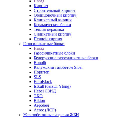
Назад
Кирпич
Строительный кирпич
Облицовочный кирпич
Клинкерный кирпич
Керамические блоки
Теплая керамика
Силикатный кирпич
Печной кирпич
Газосиликатные блоки
Назад
Газосиликатные блоки
Белорусские газосиликатные блоки
Bonolit
Калужский газобетон Sibel
Поритеп
SLS
EuroBlock
Istkult (бывш. Ytong)
Hebel ЛЗИД
ЭКО
Bikton
Аэробел
Aeroc (ЛСР)
Железобетонные изделия ЖБИ