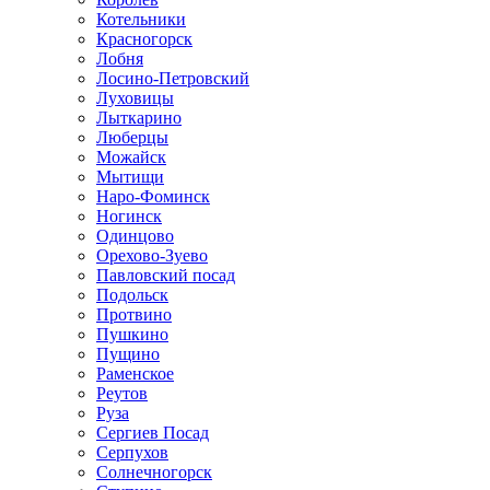
Котельники
Красногорск
Лобня
Лосино-Петровский
Луховицы
Лыткарино
Люберцы
Можайск
Мытищи
Наро-Фоминск
Ногинск
Одинцово
Орехово-Зуево
Павловский посад
Подольск
Протвино
Пушкино
Пущино
Раменское
Реутов
Руза
Сергиев Посад
Серпухов
Солнечногорск