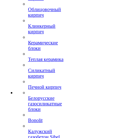
Облицовочный
кирпич
Клинкерный
кирпич
Керамические
блоки
Теплая керамика
Силикатный
кирпич
Печной кирпич
Белорусские
газосиликатные
блоки
Bonolit
Калужский
газобетон Sibel