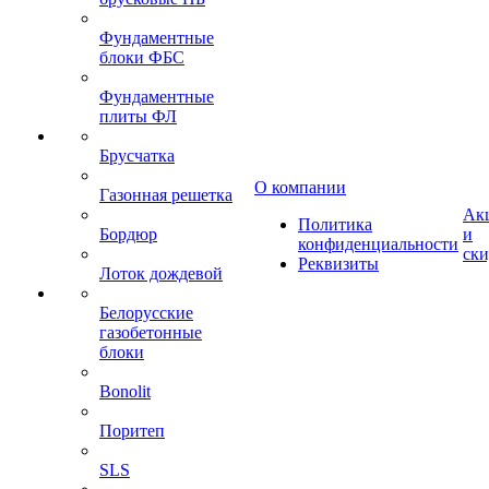
Фундаментные
блоки ФБС
Фундаментные
плиты ФЛ
Брусчатка
О компании
Газонная решетка
Ак
Политика
Бордюр
и
конфиденциальности
ск
Реквизиты
Лоток дождевой
Белорусские
газобетонные
блоки
Bonolit
Поритеп
SLS