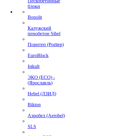
Пескобетонные
блоки
Bonolit
Калужский
пенобетон Sibel
Поритеп (Poritep)
EuroBlock
Istkult
ЭКО (ECO) -
(Ярославль)
Hebel (ЛЗИД)
Bikton
Аэробел (Aerobel)
SLS