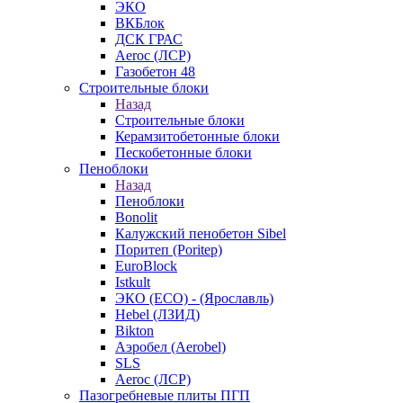
ЭКО
ВКБлок
ДСК ГРАС
Aeroc (ЛСР)
Газобетон 48
Строительные блоки
Назад
Строительные блоки
Керамзитобетонные блоки
Пескобетонные блоки
Пеноблоки
Назад
Пеноблоки
Bonolit
Калужский пенобетон Sibel
Поритеп (Poritep)
EuroBlock
Istkult
ЭКО (ECO) - (Ярославль)
Hebel (ЛЗИД)
Bikton
Аэробел (Aerobel)
SLS
Aeroc (ЛСР)
Пазогребневые плиты ПГП