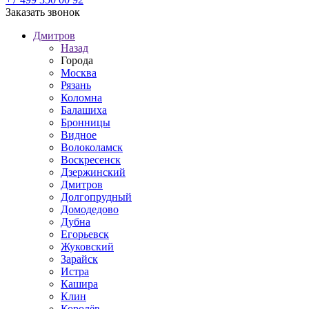
Заказать звонок
Дмитров
Назад
Города
Москва
Рязань
Коломна
Балашиха
Бронницы
Видное
Волоколамск
Воскресенск
Дзержинский
Дмитров
Долгопрудный
Домодедово
Дубна
Егорьевск
Жуковский
Зарайск
Истра
Кашира
Клин
Королёв