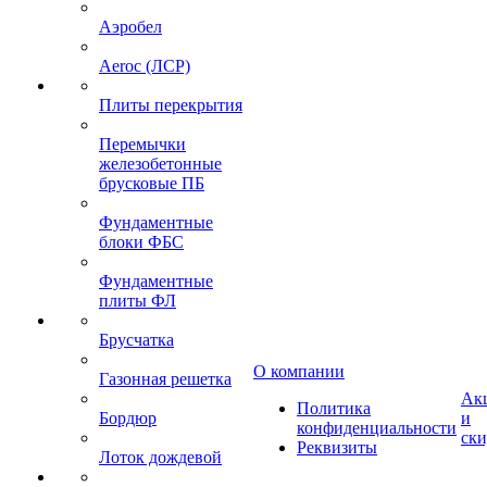
Аэробел
Aeroc (ЛСР)
Плиты перекрытия
Перемычки
железобетонные
брусковые ПБ
Фундаментные
блоки ФБС
Фундаментные
плиты ФЛ
Брусчатка
О компании
Газонная решетка
Ак
Политика
Бордюр
и
конфиденциальности
ск
Реквизиты
Лоток дождевой