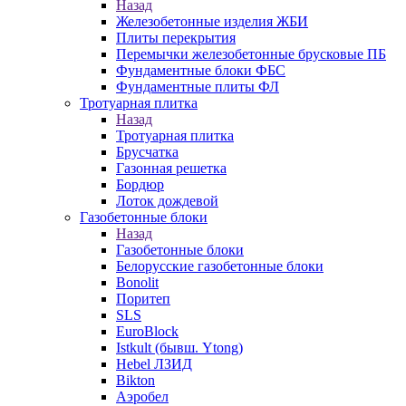
Назад
Железобетонные изделия ЖБИ
Плиты перекрытия
Перемычки железобетонные брусковые ПБ
Фундаментные блоки ФБС
Фундаментные плиты ФЛ
Тротуарная плитка
Назад
Тротуарная плитка
Брусчатка
Газонная решетка
Бордюр
Лоток дождевой
Газобетонные блоки
Назад
Газобетонные блоки
Белорусские газобетонные блоки
Bonolit
Поритеп
SLS
EuroBlock
Istkult (бывш. Ytong)
Hebel ЛЗИД
Bikton
Аэробел