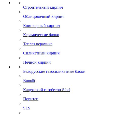
Строительный кирпич
Облицовочный кирпич
Клинкерный кирпич
Керамические блоки
Теплая керамика
Силикатный кирпич
Печной кирпич
Белорусские газосиликатные блоки
Bonolit
Калужский газобетон Sibel
Поритеп
SLS