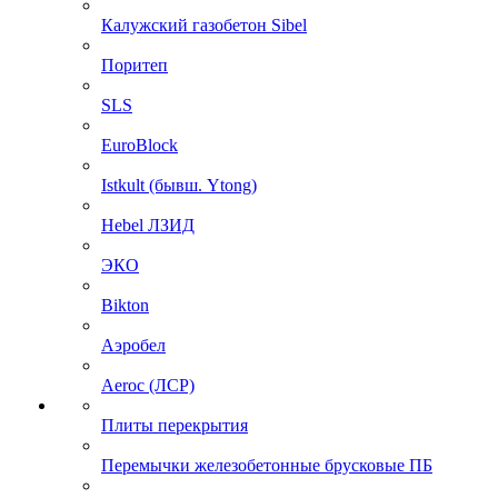
Калужский газобетон Sibel
Поритеп
SLS
EuroBlock
Istkult (бывш. Ytong)
Hebel ЛЗИД
ЭКО
Bikton
Аэробел
Aeroc (ЛСР)
Плиты перекрытия
Перемычки железобетонные брусковые ПБ