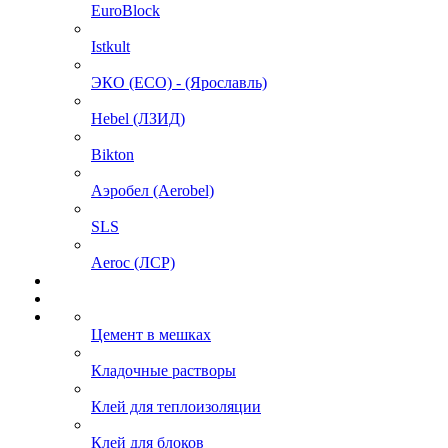
EuroBlock
Istkult
ЭКО (ECO) - (Ярославль)
Hebel (ЛЗИД)
Bikton
Аэробел (Aerobel)
SLS
Aeroc (ЛСР)
Цемент в мешках
Кладочные растворы
Клей для теплоизоляции
Клей для блоков