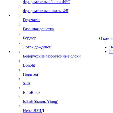
Фундаментные блоки ФБС
Фундаментные плиты ФЛ
Брусчатка
Газонная решетка
Бордюр
О комп
Лоток дождевой
П
Р
Белорусские газобетонные блоки
Bonolit
Поритеп
SLS
EuroBlock
Istkult (бывш. Ytong)
Hebel ЛЗИД