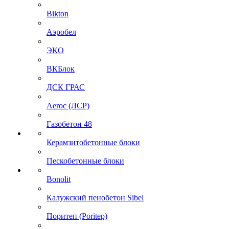
Bikton
Аэробел
ЭКО
ВКБлок
ДСК ГРАС
Aeroc (ЛСР)
Газобетон 48
Керамзитобетонные блоки
Пескобетонные блоки
Bonolit
Калужский пенобетон Sibel
Поритеп (Poritep)