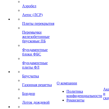
Аэробел
Aeroc (ЛСР)
Плиты перекрытия
Перемычки
железобетонные
брусковые ПБ
Фундаментные
блоки ФБС
Фундаментные
плиты ФЛ
Брусчатка
О компании
Газонная решетка
Ак
Политика
Бордюр
и
конфиденциальности
ск
Реквизиты
Лоток дождевой