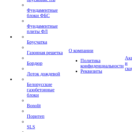
Фундаментные
блоки ФБС
Фундаментные
плиты ФЛ
Брусчатка
О компании
Газонная решетка
Ак
Политика
Бордюр
и
конфиденциальности
ск
Реквизиты
Лоток дождевой
Белорусские
газобетонные
блоки
Bonolit
Поритеп
SLS