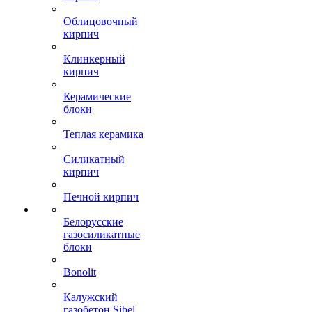
Облицовочный
кирпич
Клинкерный
кирпич
Керамические
блоки
Теплая керамика
Силикатный
кирпич
Печной кирпич
Белорусские
газосиликатные
блоки
Bonolit
Калужский
газобетон Sibel