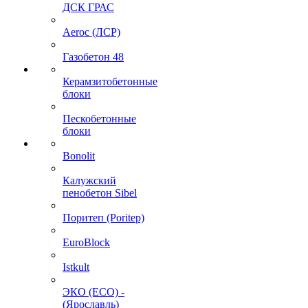
ДСК ГРАС
Aeroc (ЛСР)
Газобетон 48
Керамзитобетонные
блоки
Пескобетонные
блоки
Bonolit
Калужский
пенобетон Sibel
Поритеп (Poritep)
EuroBlock
Istkult
ЭКО (ECO) -
(Ярославль)