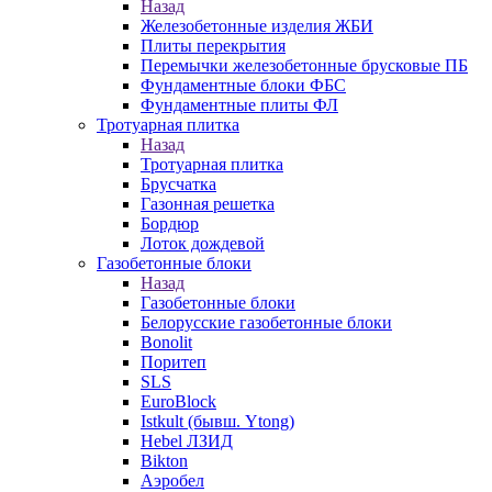
Назад
Железобетонные изделия ЖБИ
Плиты перекрытия
Перемычки железобетонные брусковые ПБ
Фундаментные блоки ФБС
Фундаментные плиты ФЛ
Тротуарная плитка
Назад
Тротуарная плитка
Брусчатка
Газонная решетка
Бордюр
Лоток дождевой
Газобетонные блоки
Назад
Газобетонные блоки
Белорусские газобетонные блоки
Bonolit
Поритеп
SLS
EuroBlock
Istkult (бывш. Ytong)
Hebel ЛЗИД
Bikton
Аэробел