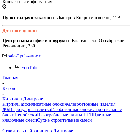
Контактная информация
Пункт выдачи заказов:
г. Дмитров Ковригинское ш., 11В
Для посещения:
Центральный офис и шоурум:
г. Коломна, ул. Октябрьской
Революции, 230
sale@puls-stroy.ru
YouTube
Главная
-
Каталог
-
Кирпич в Дмитрове
Кирпич
Газосиликатные блоки
Железобетонные изделия
ЖБИ
Тротуарная плитка
Газобетонные блоки
Строительные
блоки
Пеноблоки
Пазогребневые плиты ПГП
Цветные
кладочные смеси
Сухие строительные смеси
-
Строительный кирпич в Дмитрове