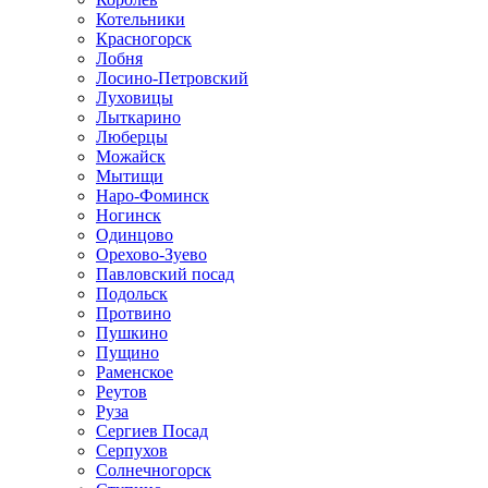
Котельники
Красногорск
Лобня
Лосино-Петровский
Луховицы
Лыткарино
Люберцы
Можайск
Мытищи
Наро-Фоминск
Ногинск
Одинцово
Орехово-Зуево
Павловский посад
Подольск
Протвино
Пушкино
Пущино
Раменское
Реутов
Руза
Сергиев Посад
Серпухов
Солнечногорск