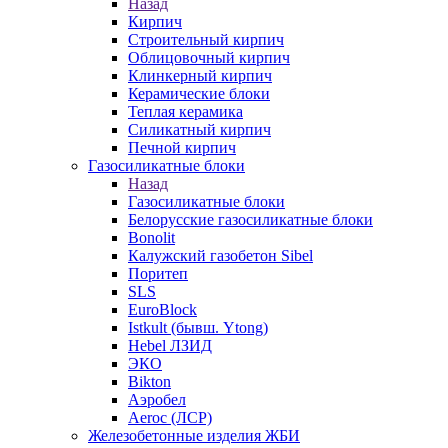
Назад
Кирпич
Строительный кирпич
Облицовочный кирпич
Клинкерный кирпич
Керамические блоки
Теплая керамика
Силикатный кирпич
Печной кирпич
Газосиликатные блоки
Назад
Газосиликатные блоки
Белорусские газосиликатные блоки
Bonolit
Калужский газобетон Sibel
Поритеп
SLS
EuroBlock
Istkult (бывш. Ytong)
Hebel ЛЗИД
ЭКО
Bikton
Аэробел
Aeroc (ЛСР)
Железобетонные изделия ЖБИ