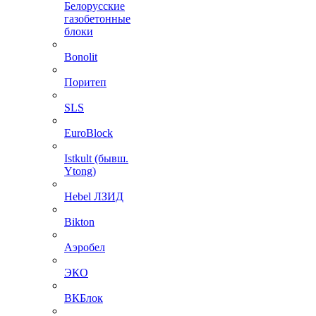
Белорусские
газобетонные
блоки
Bonolit
Поритеп
SLS
EuroBlock
Istkult (бывш.
Ytong)
Hebel ЛЗИД
Bikton
Аэробел
ЭКО
ВКБлок