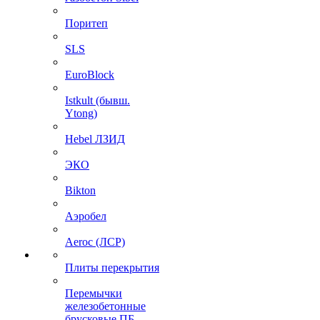
Поритеп
SLS
EuroBlock
Istkult (бывш.
Ytong)
Hebel ЛЗИД
ЭКО
Bikton
Аэробел
Aeroc (ЛСР)
Плиты перекрытия
Перемычки
железобетонные
брусковые ПБ