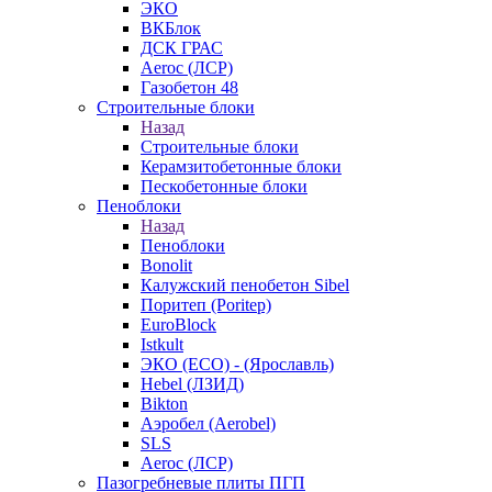
ЭКО
ВКБлок
ДСК ГРАС
Aeroc (ЛСР)
Газобетон 48
Строительные блоки
Назад
Строительные блоки
Керамзитобетонные блоки
Пескобетонные блоки
Пеноблоки
Назад
Пеноблоки
Bonolit
Калужский пенобетон Sibel
Поритеп (Poritep)
EuroBlock
Istkult
ЭКО (ECO) - (Ярославль)
Hebel (ЛЗИД)
Bikton
Аэробел (Aerobel)
SLS
Aeroc (ЛСР)
Пазогребневые плиты ПГП