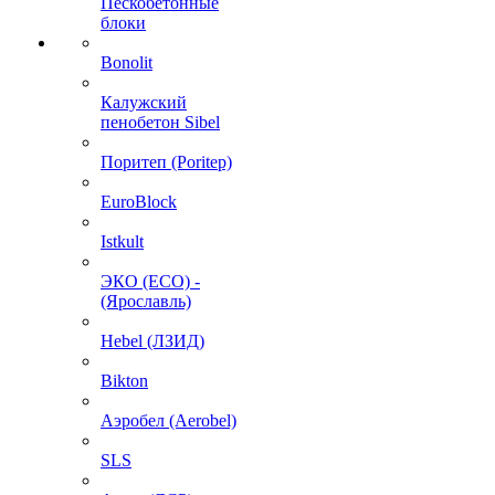
Пескобетонные
блоки
Bonolit
Калужский
пенобетон Sibel
Поритеп (Poritep)
EuroBlock
Istkult
ЭКО (ECO) -
(Ярославль)
Hebel (ЛЗИД)
Bikton
Аэробел (Aerobel)
SLS