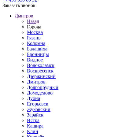
Заказать звонок
Дмитров
Назад
Города
Москва
Рязань
Коломна
Балашиха
Бронницы
Видное
Волоколамск
Воскресенск
Дзержинский
Дмитров
Долгопрудный
Домодедово
Дубна
Егорьевск
Жуковский
Зарайск
Истра
Кашира
Клин
Королёв