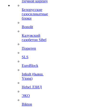
Печной кирпич
Белорусские
газосиликатные
блоки
Bonolit
Калужский
газобетон Sibel
Поритеп
SLS
EuroBlock
Istkult (бывш.
Ytong)
Hebel ЛЗИД
ЭКО
Bikton