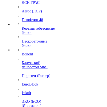
ДСК ГРАС
Aeroc (ЛСР)
Газобетон 48
Керамзитобетонные
блоки
Пескобетонные
блоки
Bonolit
Калужский
пенобетон Sibel
Поритеп (Poritep)
EuroBlock
Istkult
ЭКО (ECO) -
(Ярославль)