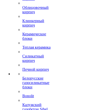
Облицовочный
кирпич
Клинкерный
кирпич
Керамические
блоки
Теплая керамика
Силикатный
кирпич
Печной кирпич
Белорусские
газосиликатные
блоки
Bonolit
Калужский
газобетон Sibel