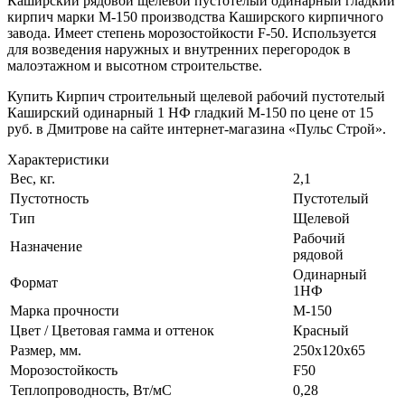
Каширский рядовой щелевой пустотелый одинарный гладкий
кирпич марки М-150 производства Каширского кирпичного
завода. Имеет степень морозостойкости F-50. Используется
для возведения наружных и внутренних перегородок в
малоэтажном и высотном строительстве.
Купить Кирпич строительный щелевой рабочий пустотелый
Каширский одинарный 1 НФ гладкий М-150 по цене от 15
руб. в Дмитрове на сайте интернет-магазина «Пульс Строй».
Характеристики
Вес, кг.
2,1
Пустотность
Пустотелый
Тип
Щелевой
Рабочий
Назначение
рядовой
Одинарный
Формат
1НФ
Марка прочности
М-150
Цвет / Цветовая гамма и оттенок
Красный
Размер, мм.
250х120х65
Морозостойкость
F50
Теплопроводность, Вт/мC
0,28