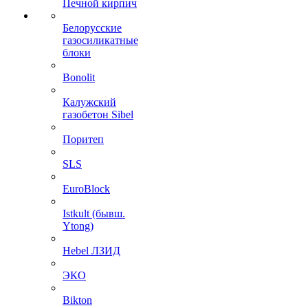
Печной кирпич
Белорусские
газосиликатные
блоки
Bonolit
Калужский
газобетон Sibel
Поритеп
SLS
EuroBlock
Istkult (бывш.
Ytong)
Hebel ЛЗИД
ЭКО
Bikton