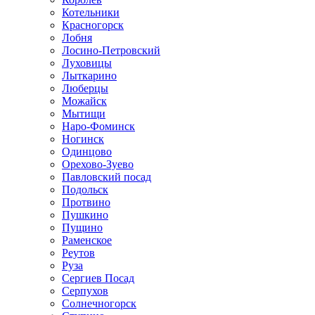
Котельники
Красногорск
Лобня
Лосино-Петровский
Луховицы
Лыткарино
Люберцы
Можайск
Мытищи
Наро-Фоминск
Ногинск
Одинцово
Орехово-Зуево
Павловский посад
Подольск
Протвино
Пушкино
Пущино
Раменское
Реутов
Руза
Сергиев Посад
Серпухов
Солнечногорск