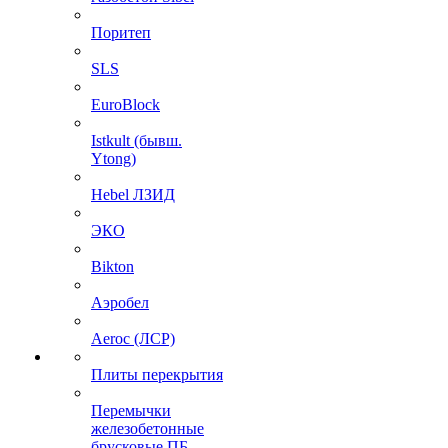
Поритеп
SLS
EuroBlock
Istkult (бывш.
Ytong)
Hebel ЛЗИД
ЭКО
Bikton
Аэробел
Aeroc (ЛСР)
Плиты перекрытия
Перемычки
железобетонные
брусковые ПБ