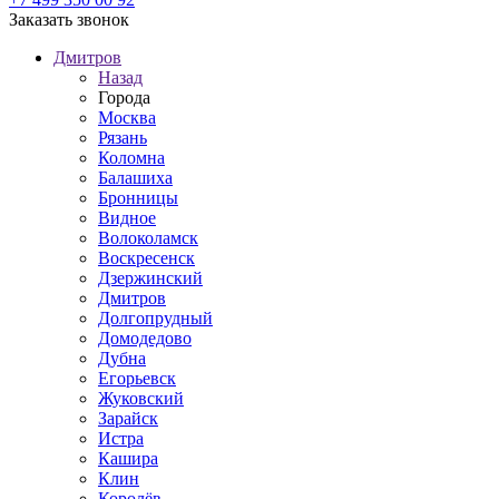
Заказать звонок
Дмитров
Назад
Города
Москва
Рязань
Коломна
Балашиха
Бронницы
Видное
Волоколамск
Воскресенск
Дзержинский
Дмитров
Долгопрудный
Домодедово
Дубна
Егорьевск
Жуковский
Зарайск
Истра
Кашира
Клин
Королёв