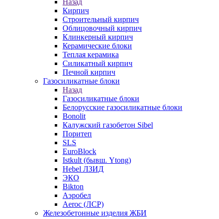
Назад
Кирпич
Строительный кирпич
Облицовочный кирпич
Клинкерный кирпич
Керамические блоки
Теплая керамика
Силикатный кирпич
Печной кирпич
Газосиликатные блоки
Назад
Газосиликатные блоки
Белорусские газосиликатные блоки
Bonolit
Калужский газобетон Sibel
Поритеп
SLS
EuroBlock
Istkult (бывш. Ytong)
Hebel ЛЗИД
ЭКО
Bikton
Аэробел
Aeroc (ЛСР)
Железобетонные изделия ЖБИ