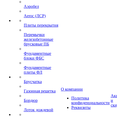
Аэробел
Aeroc (ЛСР)
Плиты перекрытия
Перемычки
железобетонные
брусковые ПБ
Фундаментные
блоки ФБС
Фундаментные
плиты ФЛ
Брусчатка
О компании
Газонная решетка
Ак
Политика
Бордюр
и
конфиденциальности
ск
Реквизиты
Лоток дождевой