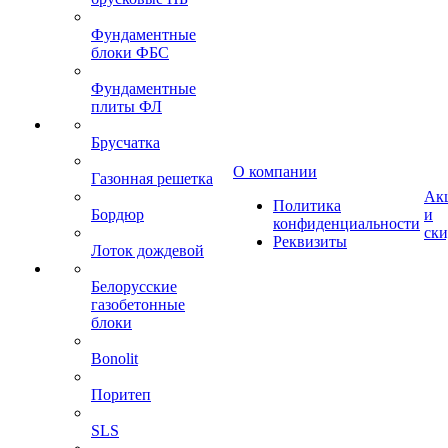
Фундаментные
блоки ФБС
Фундаментные
плиты ФЛ
Брусчатка
О компании
Газонная решетка
Ак
Политика
Бордюр
и
конфиденциальности
ск
Реквизиты
Лоток дождевой
Белорусские
газобетонные
блоки
Bonolit
Поритеп
SLS