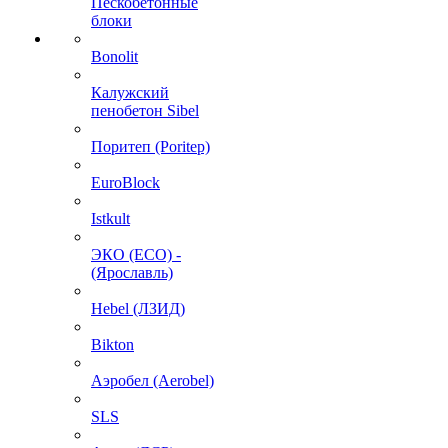
Пескобетонные
блоки
Bonolit
Калужский
пенобетон Sibel
Поритеп (Poritep)
EuroBlock
Istkult
ЭКО (ECO) -
(Ярославль)
Hebel (ЛЗИД)
Bikton
Аэробел (Aerobel)
SLS