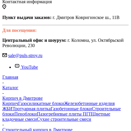
Контактная информация
Пункт выдачи заказов:
г. Дмитров Ковригинское ш., 11В
Для посещения:
Центральный офис и шоурум:
г. Коломна, ул. Октябрьской
Революции, 230
sale@puls-stroy.ru
YouTube
Главная
-
Каталог
-
Кирпич в Дмитрове
Кирпич
Газосиликатные блоки
Железобетонные изделия
ЖБИ
Тротуарная плитка
Газобетонные блоки
Строительные
блоки
Пеноблоки
Пазогребневые плиты ПГП
Цветные
кладочные смеси
Сухие строительные смеси
-
Строительный кирпич в Дмитрове