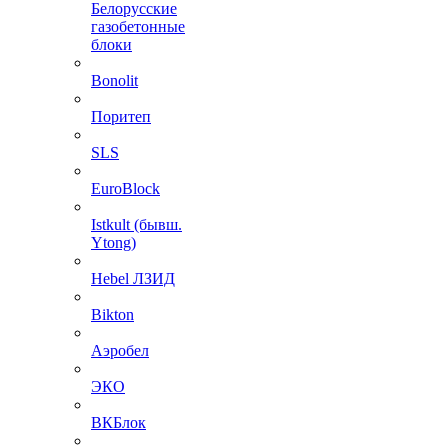
Белорусские
газобетонные
блоки
Bonolit
Поритеп
SLS
EuroBlock
Istkult (бывш.
Ytong)
Hebel ЛЗИД
Bikton
Аэробел
ЭКО
ВКБлок