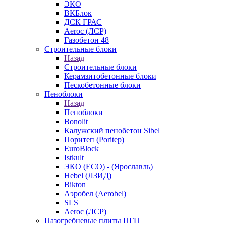
ЭКО
ВКБлок
ДСК ГРАС
Aeroc (ЛСР)
Газобетон 48
Строительные блоки
Назад
Строительные блоки
Керамзитобетонные блоки
Пескобетонные блоки
Пеноблоки
Назад
Пеноблоки
Bonolit
Калужский пенобетон Sibel
Поритеп (Poritep)
EuroBlock
Istkult
ЭКО (ECO) - (Ярославль)
Hebel (ЛЗИД)
Bikton
Аэробел (Aerobel)
SLS
Aeroc (ЛСР)
Пазогребневые плиты ПГП