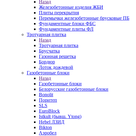
Назад
Железобетонные изделия ЖБИ
Плиты перекрытия
Перемычки железобетонные брусковые ПБ
Фундаментные блоки ФБС
Фундаментные плиты ФЛ
Тротуарная плитка
Назад
Тротуарная плитка
Брусчатка
Газонная решетка
Бордюр
Лоток дождевой
Газобетонные блоки
Назад
Газобетонные блоки
Белорусские газобетонные блоки
Bonolit
Поритеп
SLS
EuroBlock
Istkult (бывш. Ytong)
Hebel ЛЗИД
Bikton
Аэробел