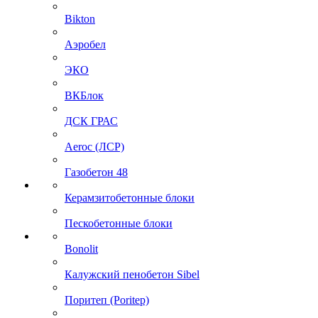
Bikton
Аэробел
ЭКО
ВКБлок
ДСК ГРАС
Aeroc (ЛСР)
Газобетон 48
Керамзитобетонные блоки
Пескобетонные блоки
Bonolit
Калужский пенобетон Sibel
Поритеп (Poritep)