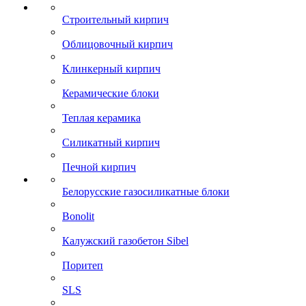
Строительный кирпич
Облицовочный кирпич
Клинкерный кирпич
Керамические блоки
Теплая керамика
Силикатный кирпич
Печной кирпич
Белорусские газосиликатные блоки
Bonolit
Калужский газобетон Sibel
Поритеп
SLS