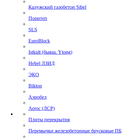
Калужский газобетон Sibel
Поритеп
SLS
EuroBlock
Istkult (бывш. Ytong)
Hebel ЛЗИД
ЭКО
Bikton
Аэробел
Aeroc (ЛСР)
Плиты перекрытия
Перемычки железобетонные брусковые ПБ