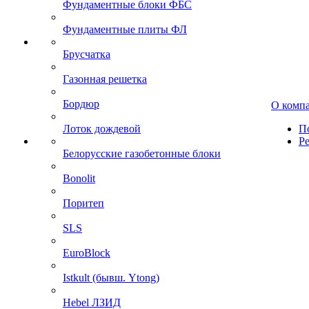
Фундаментные блоки ФБС
Фундаментные плиты ФЛ
Брусчатка
Газонная решетка
Бордюр
О комп
Лоток дождевой
П
Р
Белорусские газобетонные блоки
Bonolit
Поритеп
SLS
EuroBlock
Istkult (бывш. Ytong)
Hebel ЛЗИД