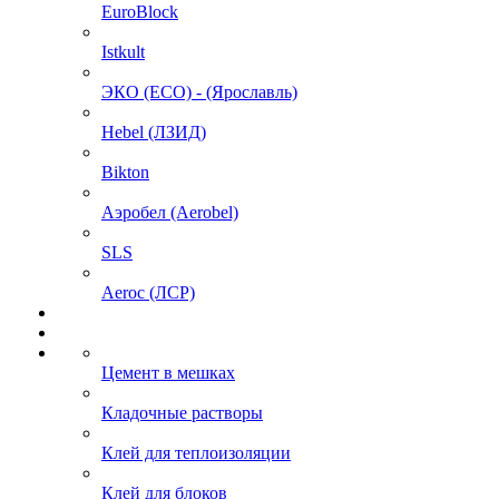
EuroBlock
Istkult
ЭКО (ECO) - (Ярославль)
Hebel (ЛЗИД)
Bikton
Аэробел (Aerobel)
SLS
Aeroc (ЛСР)
Цемент в мешках
Кладочные растворы
Клей для теплоизоляции
Клей для блоков