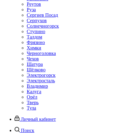
Реутов
Руза
Сергиев Посад
Серпухов
Солнечногорск
Ступино
Талдом
Фрязино
Химки
Черноголовка
Чехов
Шатура
Щёлково
Электрогорск
Электросталь
Владимир
Калуга
Орёл
Тверь
Тула
Личный кабинет
Поиск