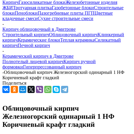
Кирпич
Газосиликатные блоки
Железобетонные изделия
ЖБИ
Тротуарная плитка
Газобетонные блоки
Строительные
блоки
Пеноблоки
Пазогребневые плиты ПГП
Цветные
кладочные смеси
Сухие строительные смеси
-
Кирпич облицовочный в Дмитрове
Строительный кирпич
Облицовочный кирпич
Клинкерный
кирпич
Керамические блоки
Теплая керамика
Силикатный
кирпич
Печной кирпич
-
Керамический кирпич в Дмитрове
Полнотелый лицевой кирпич
Кирпич ручной
формовки
Гиперпрессованный кирпич
-
Облицовочный кирпич Железногорский одинарный 1 НФ
Коричневый крафт гладкий
Поделиться
Облицовочный кирпич
Железногорский одинарный 1 НФ
Коричневый крафт гладкий