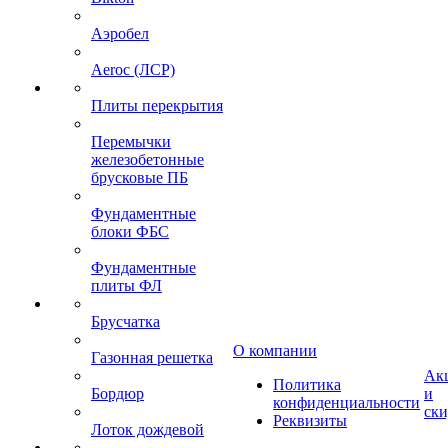
Аэробел
Aeroc (ЛСР)
Плиты перекрытия
Перемычки
железобетонные
брусковые ПБ
Фундаментные
блоки ФБС
Фундаментные
плиты ФЛ
Брусчатка
О компании
Газонная решетка
Ак
Политика
Бордюр
и
конфиденциальности
ск
Реквизиты
Лоток дождевой