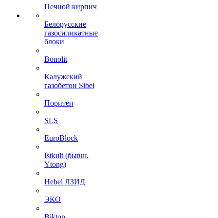
Печной кирпич
Белорусские
газосиликатные
блоки
Bonolit
Калужский
газобетон Sibel
Поритеп
SLS
EuroBlock
Istkult (бывш.
Ytong)
Hebel ЛЗИД
ЭКО
Bikton