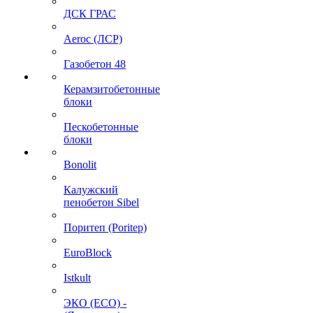
ДСК ГРАС
Aeroc (ЛСР)
Газобетон 48
Керамзитобетонные
блоки
Пескобетонные
блоки
Bonolit
Калужский
пенобетон Sibel
Поритеп (Poritep)
EuroBlock
Istkult
ЭКО (ECO) -