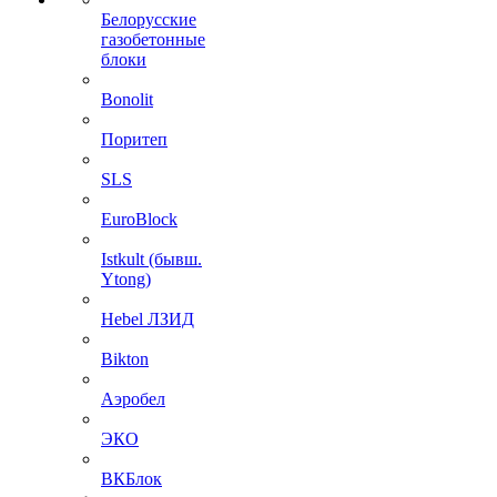
Белорусские
газобетонные
блоки
Bonolit
Поритеп
SLS
EuroBlock
Istkult (бывш.
Ytong)
Hebel ЛЗИД
Bikton
Аэробел
ЭКО
ВКБлок