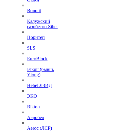
Bonolit
Калужский
газобетон Sibel
Поритеп
SLS
EuroBlock
Istkult (бывш.
Ytong)
Hebel ЛЗИД
ЭКО
Bikton
Аэробел
Aeroc (ЛСР)