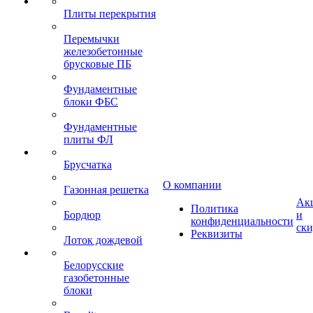
Плиты перекрытия
Перемычки
железобетонные
брусковые ПБ
Фундаментные
блоки ФБС
Фундаментные
плиты ФЛ
Брусчатка
О компании
Газонная решетка
Ак
Политика
Бордюр
и
конфиденциальности
ск
Реквизиты
Лоток дождевой
Белорусские
газобетонные
блоки