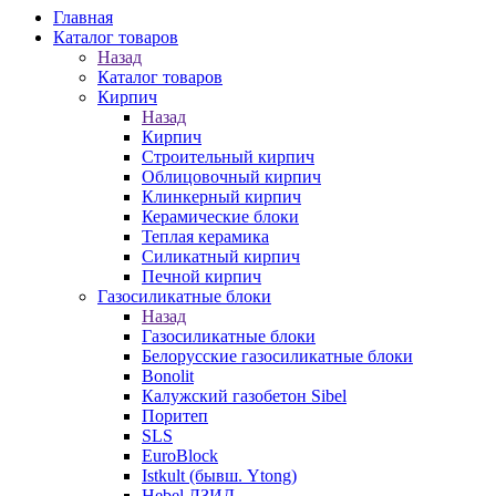
Главная
Каталог товаров
Назад
Каталог товаров
Кирпич
Назад
Кирпич
Строительный кирпич
Облицовочный кирпич
Клинкерный кирпич
Керамические блоки
Теплая керамика
Силикатный кирпич
Печной кирпич
Газосиликатные блоки
Назад
Газосиликатные блоки
Белорусские газосиликатные блоки
Bonolit
Калужский газобетон Sibel
Поритеп
SLS
EuroBlock
Istkult (бывш. Ytong)
Hebel ЛЗИД