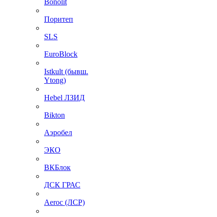
Bonolit
Поритеп
SLS
EuroBlock
Istkult (бывш.
Ytong)
Hebel ЛЗИД
Bikton
Аэробел
ЭКО
ВКБлок
ДСК ГРАС
Aeroc (ЛСР)