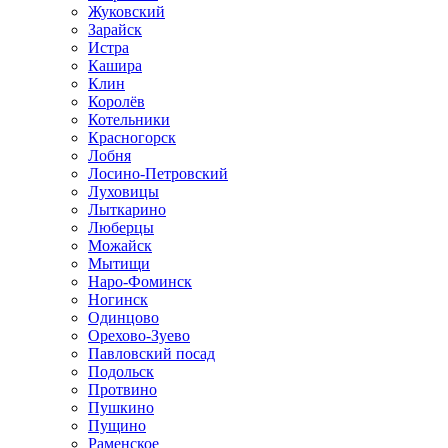
Жуковский
Зарайск
Истра
Кашира
Клин
Королёв
Котельники
Красногорск
Лобня
Лосино-Петровский
Луховицы
Лыткарино
Люберцы
Можайск
Мытищи
Наро-Фоминск
Ногинск
Одинцово
Орехово-Зуево
Павловский посад
Подольск
Протвино
Пушкино
Пущино
Раменское