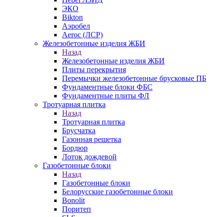
ЭКО
Bikton
Аэробел
Aeroc (ЛСР)
Железобетонные изделия ЖБИ
Назад
Железобетонные изделия ЖБИ
Плиты перекрытия
Перемычки железобетонные брусковые ПБ
Фундаментные блоки ФБС
Фундаментные плиты ФЛ
Тротуарная плитка
Назад
Тротуарная плитка
Брусчатка
Газонная решетка
Бордюр
Лоток дождевой
Газобетонные блоки
Назад
Газобетонные блоки
Белорусские газобетонные блоки
Bonolit
Поритеп