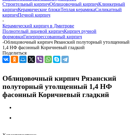
Строительный кирпич
Облицовочный кирпич
Клинкерный
кирпич
Керамические блоки
Теплая керамика
Силикатный
кирпич
Печной кирпич
-
Керамический кирпич в Дмитрове
Полнотелый лицевой кирпич
Кирпич ручной
формовки
Гиперпрессованный кирпич
-
Облицовочный кирпич Рязанский полуторный утолщенный
1,4 НФ фасонный Коричневый гладкий
Поделиться
Облицовочный кирпич Рязанский
полуторный утолщенный 1,4 НФ
фасонный Коричневый гладкий