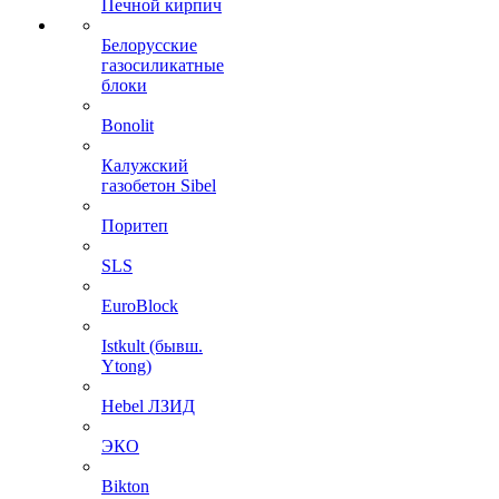
Печной кирпич
Белорусские
газосиликатные
блоки
Bonolit
Калужский
газобетон Sibel
Поритеп
SLS
EuroBlock
Istkult (бывш.
Ytong)
Hebel ЛЗИД
ЭКО
Bikton