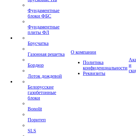
Фундаментные
блоки ФБС
Фундаментные
плиты ФЛ
Брусчатка
О компании
Газонная решетка
Ак
Политика
Бордюр
и
конфиденциальности
ск
Реквизиты
Лоток дождевой
Белорусские
газобетонные
блоки
Bonolit
Поритеп
SLS