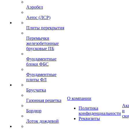
Аэробел
Aeroc (ЛСР)
Плиты перекрытия
Перемычки
железобетонные
брусковые ПБ
Фундаментные
блоки ФБС
Фундаментные
плиты ФЛ
Брусчатка
О компании
Газонная решетка
Ак
Политика
Бордюр
и
конфиденциальности
ск
Реквизиты
Лоток дождевой