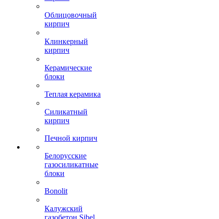
Облицовочный
кирпич
Клинкерный
кирпич
Керамические
блоки
Теплая керамика
Силикатный
кирпич
Печной кирпич
Белорусские
газосиликатные
блоки
Bonolit
Калужский
газобетон Sibel