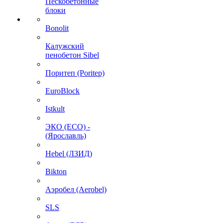
Пескобетонные
блоки
Bonolit
Калужский
пенобетон Sibel
Поритеп (Poritep)
EuroBlock
Istkult
ЭКО (ECO) -
(Ярославль)
Hebel (ЛЗИД)
Bikton
Аэробел (Aerobel)
SLS