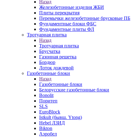
Назад
Железобетонные изделия ЖБИ
Плиты перекрытия
Перемычки железобетонные брусковые ПБ
Фундаментные блоки ФБС
Фундаментные плиты ФЛ
Тротуарная плитка
Назад
Тротуарная плитка
Брусчатка
Газонная решетка
Бордюр
Лоток дождевой
Газобетонные блоки
Назад
Газобетонные блоки
Белорусские газобетонные блоки
Bonolit
Поритеп
SLS
EuroBlock
Istkult (бывш. Ytong)
Hebel ЛЗИД
Bikton
Аэробел