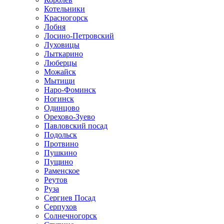
Котельники
Красногорск
Лобня
Лосино-Петровский
Луховицы
Лыткарино
Люберцы
Можайск
Мытищи
Наро-Фоминск
Ногинск
Одинцово
Орехово-Зуево
Павловский посад
Подольск
Протвино
Пушкино
Пущино
Раменское
Реутов
Руза
Сергиев Посад
Серпухов
Солнечногорск