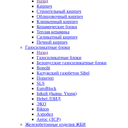
Назад
Кирпич
Строительный кирпич
Облицовочный кирпич
Клинкерный кирпич
Керамические блоки
Теплая керамика
Силикатный кирпич
Печной кирпич
Газосиликатные блоки
Назад
Газосиликатные блоки
Белорусские газосиликатные блоки
Bonolit
Калужский газобетон Sibel
Поритеп
SLS
EuroBlock
Istkult (бывш. Ytong)
Hebel ЛЗИД
ЭКО
Bikton
Аэробел
Aeroc (ЛСР)
Железобетонные изделия ЖБИ