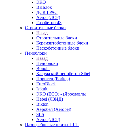
ЭКО
ВКБлок
ДСК ГРАС
Aeroc (ЛСР)
Газобетон 48
Строительные блоки
Назад
Строительные блоки
Керамзитобетонные блоки
Пескобетонные блоки
Пеноблоки
Назад
Пеноблоки
Bonolit
Калужский пенобетон Sibel
Поритеп (Poritep)
EuroBlock
Istkult
ЭКО (ECO) - (Ярославль)
Hebel (ЛЗИД)
Bikton
Аэробел (Aerobel)
SLS
Aeroc (ЛСР)
Пазогребневые плиты ПГП