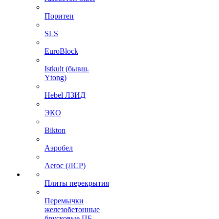
Поритеп
SLS
EuroBlock
Istkult (бывш.
Ytong)
Hebel ЛЗИД
ЭКО
Bikton
Аэробел
Aeroc (ЛСР)
Плиты перекрытия
Перемычки
железобетонные
брусковые ПБ