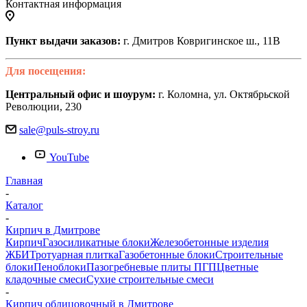
Контактная информация
Пункт выдачи заказов:
г. Дмитров Ковригинское ш., 11В
Для посещения:
Центральный офис и шоурум:
г. Коломна, ул. Октябрьской
Революции, 230
sale@puls-stroy.ru
YouTube
Главная
-
Каталог
-
Кирпич в Дмитрове
Кирпич
Газосиликатные блоки
Железобетонные изделия
ЖБИ
Тротуарная плитка
Газобетонные блоки
Строительные
блоки
Пеноблоки
Пазогребневые плиты ПГП
Цветные
кладочные смеси
Сухие строительные смеси
-
Кирпич облицовочный в Дмитрове