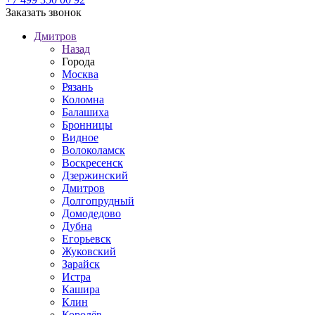
Заказать звонок
Дмитров
Назад
Города
Москва
Рязань
Коломна
Балашиха
Бронницы
Видное
Волоколамск
Воскресенск
Дзержинский
Дмитров
Долгопрудный
Домодедово
Дубна
Егорьевск
Жуковский
Зарайск
Истра
Кашира
Клин
Королёв