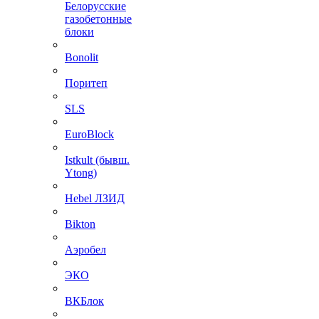
Белорусские
газобетонные
блоки
Bonolit
Поритеп
SLS
EuroBlock
Istkult (бывш.
Ytong)
Hebel ЛЗИД
Bikton
Аэробел
ЭКО
ВКБлок