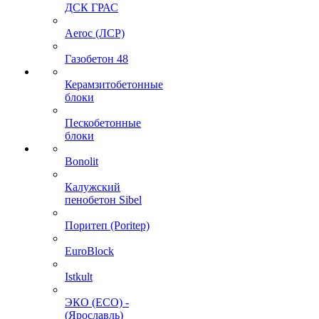
ДСК ГРАС
Aeroc (ЛСР)
Газобетон 48
Керамзитобетонные
блоки
Пескобетонные
блоки
Bonolit
Калужский
пенобетон Sibel
Поритеп (Poritep)
EuroBlock
Istkult
ЭКО (ECO) -
(Ярославль)